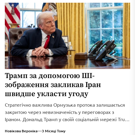
Трамп за допомогою ШІ-
зображення закликав Іран
швидше укласти угоду
Стратегічно важлива Ормузька протока залишається
закритою через невизначеність у переговорах з
Іраном. Дональд Трамп у своїй соціальній мережі Truth
Social...
Новікова Вероніка
3 Місяці Тому