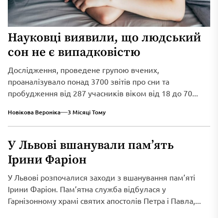
Науковці виявили, що людський
сон не є випадковістю
Дослідження, проведене групою вчених,
проаналізувало понад 3700 звітів про сни та
пробудження від 287 учасників віком від 18 до 70...
Новікова Вероніка
3 Місяці Тому
У Львові вшанували пам’ять
Ірини Фаріон
У Львові розпочалися заходи з вшанування пам’яті
Ірини Фаріон. Пам’ятна служба відбулася у
Гарнізонному храмі святих апостолів Петра і Павла,...