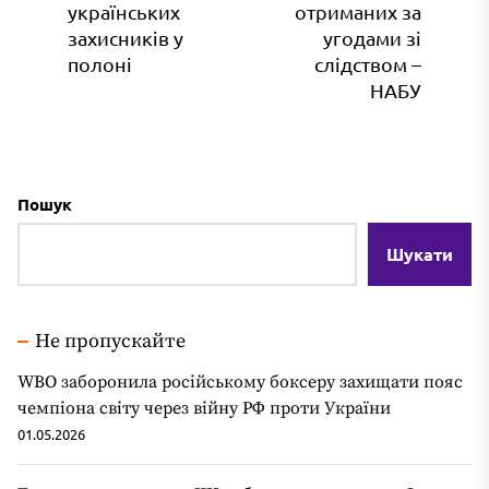
запис:
українських
отриманих за
зап
захисників у
угодами зі
полоні
слідством –
НАБУ
Пошук
Шукати
Не пропускайте
WBO заборонила російському боксеру захищати пояс
чемпіона світу через війну РФ проти України
01.05.2026