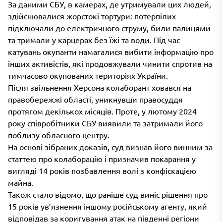
За даними СБУ, в камерах, де утримували цих людей,
здійснювалися жорстокі тортури: потерпілих
підключали до електричного струму, били палицями
та тримали у карцерах без їжі та води. Під час
катувань окупанти намагалися вибити інформацію про
інших активістів, які продовжували чинити спротив на
тимчасово окупованих територіях України.
Після звільнення Херсона колаборант ховався на
правобережжі області, уникнувши правосуддя
протягом декількох місяців. Проте, у лютому 2024
року співробітники СБУ виявили та затримали його
поблизу обласного центру.
На основі зібраних доказів, суд визнав його винним за
статтею про колаборацію і призначив покарання у
вигляді 14 років позбавлення волі з конфіскацією
майна.
Також стало відомо, що раніше суд виніс рішення про
15 років ув’язнення іншому російському агенту, який
відповідав за коригування атак на південні регіони