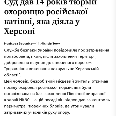
Суд дав 14 років тюрми
охоронцю російської
катівні, яка діяла у
Херсоні
Новікова Вероніка
11 Місяців Тому
Служба безпеки України повідомила про затримання
колаборанта, який, після захоплення території,
добровільно вступив до створеного ворогом
“управління виконання покарань по Херсонській
області”.
Цей чоловік, безробітний місцевий житель, отримав
посаду охоронця російської тюрми, яка була
організована на базі захопленої Північної виправної
колонії № 90. На цій посаді він відповідав за контроль
периметра і тюремних блоків, де утримували
затриманих учасників руху опору.