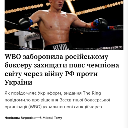
WBO заборонила російському
боксеру захищати пояс чемпіона
світу через війну РФ проти
України
Як повідомляє Укрінформ, видання The Ring
повідомило про рішення Всесвітньої боксерської
організації (WBO) ухвалити нові санкції через
триваюче військове вторгнення...
Новікова Вероніка
3 Місяці Тому