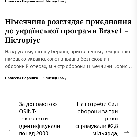
Новікова Вероніка
3 Місяці Тому
Німеччина розглядає приєднання
до української програми Brave1 –
Пісторіус
На круглому столі у Берліні, присвяченому зміцненню
німецько-української співпраці в безпековій і
оборонній сферах, міністр оборони Німеччини Борис
Пісторіус оголосив...
Новікова Вероніка
3 Місяці Тому
Навігація
За допомогою
На потреби Сил
OSINT-
оборони за три
записів
технологій
роки
ідентифікували
спрямували ₴2,8
Попередній
понад 2000
мільярда,
На