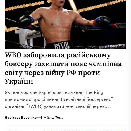
WBO заборонила російському
боксеру захищати пояс чемпіона
світу через війну РФ проти
України
Як повідомляє Укрінформ, видання The Ring
повідомило про рішення Всесвітньої боксерської
організації (WBO) ухвалити нові санкції через
триваюче військове вторгнення...
Новікова Вероніка
3 Місяці Тому