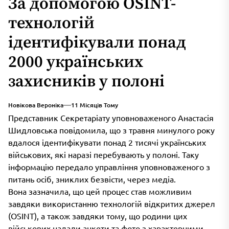
За допомогою OSINT-
технологій
ідентифікували понад
2000 українських
захисників у полоні
Новікова Вероніка
11 Місяців Тому
Представник Секретаріату уповноваженого Анастасія
Шидловська повідомила, що з травня минулого року
вдалося ідентифікувати понад 2 тисячі українських
військових, які наразі перебувають у полоні. Таку
інформацію передало управління уповноваженого з
питань осіб, зниклих безвісти, через медіа.
Вона зазначила, що цей процес став можливим
завдяки використанню технологій відкритих джерел
(OSINT), а також завдяки тому, що родини цих
військових надали анкети та фото з характерними