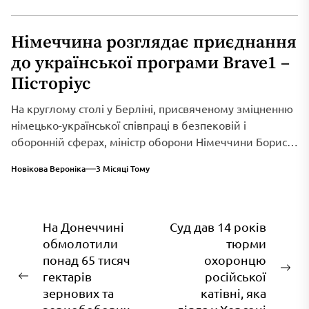
Німеччина розглядає приєднання
до української програми Brave1 –
Пісторіус
На круглому столі у Берліні, присвяченому зміцненню
німецько-української співпраці в безпековій і
оборонній сферах, міністр оборони Німеччини Борис
Пісторіус оголосив...
Новікова Вероніка
3 Місяці Тому
Навігація
На Донеччині
Суд дав 14 років
обмолотили
тюрми
записів
понад 65 тисяч
охоронцю
На
гектарів
російської
Попередній
зап
зернових та
катівні, яка
запис: