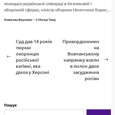
німецько-української співпраці в безпековій і
оборонній сферах, міністр оборони Німеччини Борис
Пісторіус оголосив...
Новікова Вероніка
3 Місяці Тому
Навігація
Суд дав 14 років
Прикордонники
тюрми
на
записів
охоронцю
Вовчанському
Попередній
російської
напрямку взяли
На
запис:
катівні, яка
в полон двох
зап
діяла у Херсоні
засуджених
росіян
Пошук