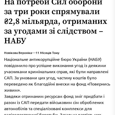
На потреби Сил оборони
за три роки спрямували
₴2,8 мільярда, отриманих
за угодами зі слідством –
НАБУ
Новікова Вероніка
11 Місяців Тому
Національне антикорупційне бюро України (НАБУ)
повідомило про успішне виконання угод із деякими
учасниками кримінальних справ, які були направлені
САП. За умовами цих угод, частину коштів було
переведено як благодійні внески на фонд «Повернись
живим».
Завдяки отриманим ресурсам фонд зміг придбати і
разом із САП передати військовим сім оброблених
автомобілів та спеціалізовані комплекси для
радіоелектронної боротьби. Загальна вартість цих