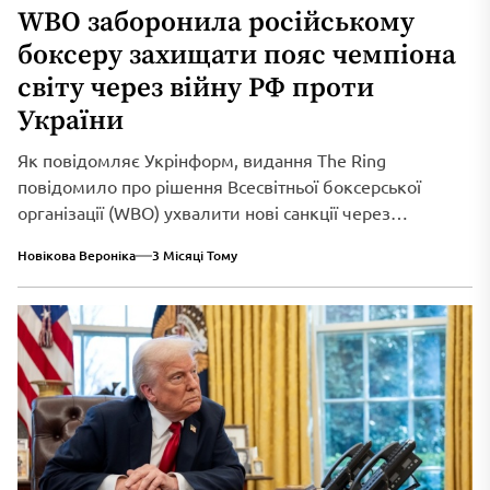
WBO заборонила російському
боксеру захищати пояс чемпіона
світу через війну РФ проти
України
Як повідомляє Укрінформ, видання The Ring
повідомило про рішення Всесвітньої боксерської
організації (WBO) ухвалити нові санкції через
триваюче військове вторгнення...
Новікова Вероніка
3 Місяці Тому