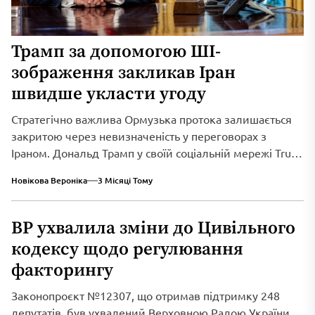
Трамп за допомогою ШІ-
зображення закликав Іран
швидше укласти угоду
Стратегічно важлива Ормузька протока залишається
закритою через невизначеність у переговорах з
Іраном. Дональд Трамп у своїй соціальній мережі Truth
Social...
Новікова Вероніка
3 Місяці Тому
ВР ухвалила зміни до Цивільного
кодексу щодо регулювання
факторингу
Законопроєкт №12307, що отримав підтримку 248
депутатів, був ухвалений Верховною Радою України,