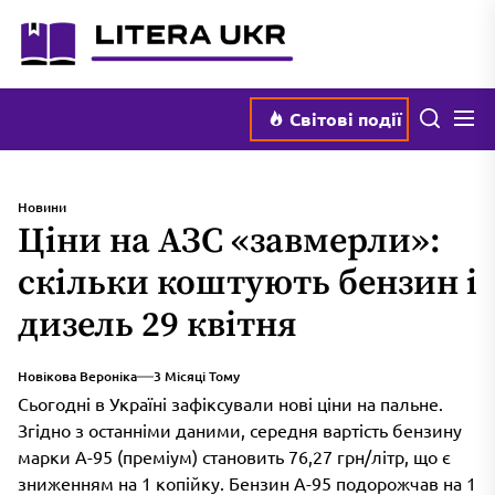
Перейти
literaukr.com.ua
до
вмісту
Мен
Пошук
Світові події
Новини
Ціни на АЗС «завмерли»:
скільки коштують бензин і
дизель 29 квітня
Новікова Вероніка
3 Місяці Тому
Сьогодні в Україні зафіксували нові ціни на пальне.
Згідно з останніми даними, середня вартість бензину
марки А-95 (преміум) становить 76,27 грн/літр, що є
зниженням на 1 копійку. Бензин А-95 подорожчав на 1