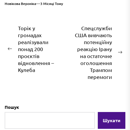
Новікова Вероніка
3 Місяці Тому
Навігація
Торік у
Спецслужби
громадах
США вивчають
записів
реалізували
потенційну
понад 200
реакцію Ірану
Попередній
На
проєктів
на остаточне
запис:
зап
відновлення –
оголошення
Кулеба
Трампом
перемоги
Пошук
Шукати