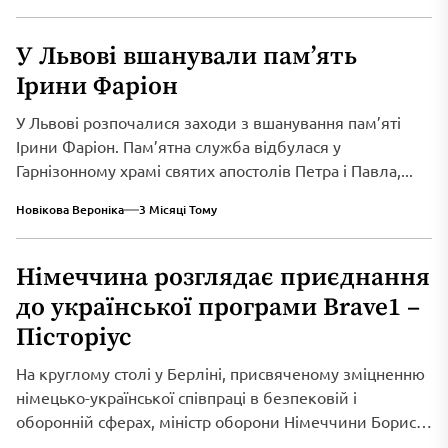
У Львові вшанували пам’ять
Ірини Фаріон
У Львові розпочалися заходи з вшанування пам’яті
Ірини Фаріон. Пам’ятна служба відбулася у
Гарнізонному храмі святих апостолів Петра і Павла,...
Новікова Вероніка
3 Місяці Тому
Німеччина розглядає приєднання
до української програми Brave1 –
Пісторіус
На круглому столі у Берліні, присвяченому зміцненню
німецько-української співпраці в безпековій і
оборонній сферах, міністр оборони Німеччини Борис
Пісторіус оголосив...