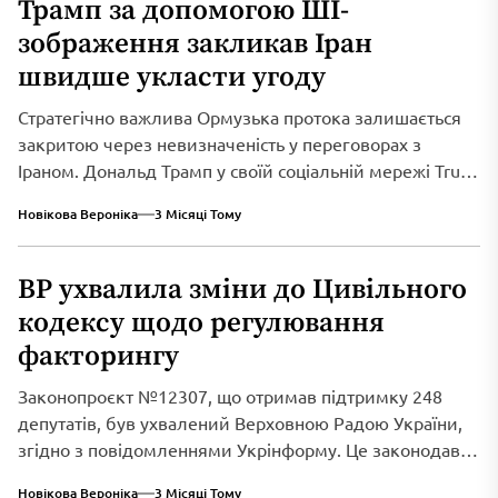
Трамп за допомогою ШІ-
зображення закликав Іран
швидше укласти угоду
Стратегічно важлива Ормузька протока залишається
закритою через невизначеність у переговорах з
Іраном. Дональд Трамп у своїй соціальній мережі Truth
Social...
Новікова Вероніка
3 Місяці Тому
ВР ухвалила зміни до Цивільного
кодексу щодо регулювання
факторингу
Законопроєкт №12307, що отримав підтримку 248
депутатів, був ухвалений Верховною Радою України,
згідно з повідомленнями Укрінформу. Це законодавче
нововведення спрямоване...
Новікова Вероніка
3 Місяці Тому