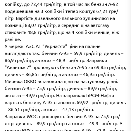
копійку, до 72,44 грн/літр, в той час як бензин А-92
подешевшав на 3 копійки і тепер коштує 67,21 грн/
літр. Вартість дизельного пального зупинилася на
позначці 88,07 грн/літр, а середня ціна автогазу
становить 48,8 грн/літр, що на 4 копійки менше, ніж
раніше.
У мережі АЗС АТ “Укрнафта” ціни на пальне
виглядають так: бензин А-95 – 69,9 грн/літр, дизель –
86,9 грн/літр, автогаз – 48,9 грн/літр. Заправки
“Авантаж 7” пропонують бензин А-95 за 69,85 грн/літр,
дизель – 86,85 грн/літр, а автогаз – 46,95 грн/літр.
Мережа ОККО встановила ціни на наступному рівні:
бензин А-95 – 75,9 грн/літр, дизель – 89,9 грн/літр,
автогаз – 49,9 грн/літр. На заправках БРСМ-Нафта
вартість бензину А-95 становить 69,92 грн/літр, дизель
– 86,51 грн/літр, автогаз – 47,13 грн/літр.
Заправки WOG пропонують бензин А-95 за 75,9 грн/
літр, дизель – 89,9 грн/літр і автогаз – 49,9 грн/літр. У
мережі BVS ціни складуть: бензин А-95 – 72,9 грн/літр,