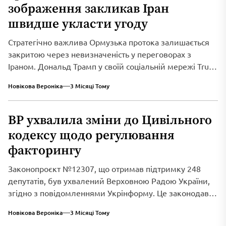
зображення закликав Іран
швидше укласти угоду
Стратегічно важлива Ормузька протока залишається
закритою через невизначеність у переговорах з
Іраном. Дональд Трамп у своїй соціальній мережі Truth
Social...
Новікова Вероніка
3 Місяці Тому
ВР ухвалила зміни до Цивільного
кодексу щодо регулювання
факторингу
Законопроєкт №12307, що отримав підтримку 248
депутатів, був ухвалений Верховною Радою України,
згідно з повідомленнями Укрінформу. Це законодавче
нововведення спрямоване...
Новікова Вероніка
3 Місяці Тому