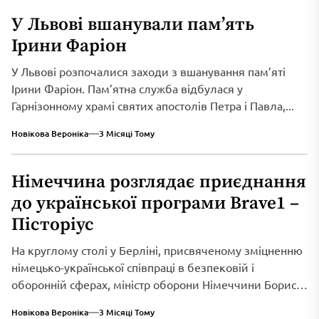
У Львові вшанували пам’ять
Ірини Фаріон
У Львові розпочалися заходи з вшанування пам’яті
Ірини Фаріон. Пам’ятна служба відбулася у
Гарнізонному храмі святих апостолів Петра і Павла,...
Новікова Вероніка
3 Місяці Тому
Німеччина розглядає приєднання
до української програми Brave1 –
Пісторіус
На круглому столі у Берліні, присвяченому зміцненню
німецько-української співпраці в безпековій і
оборонній сферах, міністр оборони Німеччини Борис
Пісторіус оголосив...
Новікова Вероніка
3 Місяці Тому