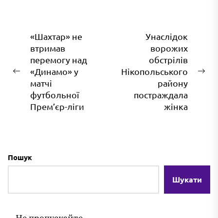
Навігація
«Шахтар» не
Унаслідок
втримав
ворожих
записів
перемогу над
обстрілів
«Динамо» у
Нікопольського
Попередній
На
матчі
району
запис:
зап
футбольної
постраждала
Прем’єр-ліги
жінка
Пошук
Шукати