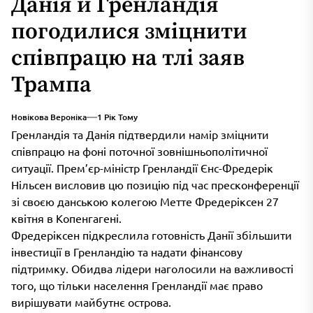
Данія й Гренландія
погодилися зміцнити
співпрацю на тлі заяв
Трампа
Новікова Вероніка
1 Рік Тому
Гренландія та Данія підтвердили намір зміцнити
співпрацю на фоні поточної зовнішньополітичної
ситуації. Прем’єр-міністр Гренландії Єнс-Фредерік
Нільсен висловив цю позицію під час пресконференції
зі своєю данською колегою Метте Фредеріксен 27
квітня в Копенгагені.
Фредеріксен підкреслила готовність Данії збільшити
інвестиції в Гренландію та надати фінансову
підтримку. Обидва лідери наголосили на важливості
того, що тільки населення Гренландії має право
вирішувати майбутнє острова.