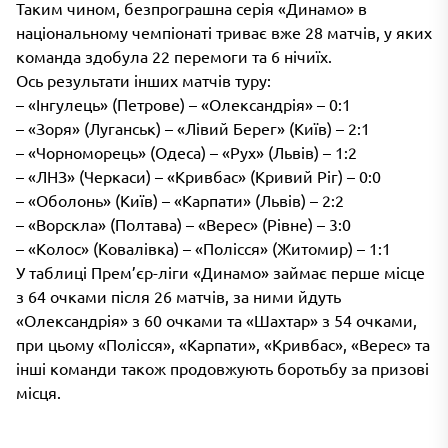
Таким чином, безпрограшна серія «Динамо» в
національному чемпіонаті триває вже 28 матчів, у яких
команда здобула 22 перемоги та 6 нічиїх.
Ось результати інших матчів туру:
– «Інгулець» (Петрове) – «Олександрія» – 0:1
– «Зоря» (Луганськ) – «Лівий Берег» (Київ) – 2:1
– «Чорноморець» (Одеса) – «Рух» (Львів) – 1:2
– «ЛНЗ» (Черкаси) – «Кривбас» (Кривий Ріг) – 0:0
– «Оболонь» (Київ) – «Карпати» (Львів) – 2:2
– «Ворскла» (Полтава) – «Верес» (Рівне) – 3:0
– «Колос» (Ковалівка) – «Полісся» (Житомир) – 1:1
У таблиці Прем’єр-ліги «Динамо» займає перше місце
з 64 очками після 26 матчів, за ними йдуть
«Олександрія» з 60 очками та «Шахтар» з 54 очками,
при цьому «Полісся», «Карпати», «Кривбас», «Верес» та
інші команди також продовжують боротьбу за призові
місця.