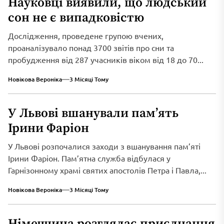
Науковці виявили, що людський
сон не є випадковістю
Дослідження, проведене групою вчених,
проаналізувало понад 3700 звітів про сни та
пробудження від 287 учасників віком від 18 до 70...
Новікова Вероніка
3 Місяці Тому
У Львові вшанували пам’ять
Ірини Фаріон
У Львові розпочалися заходи з вшанування пам’яті
Ірини Фаріон. Пам’ятна служба відбулася у
Гарнізонному храмі святих апостолів Петра і Павла,...
Новікова Вероніка
3 Місяці Тому
Німеччина розглядає приєднання