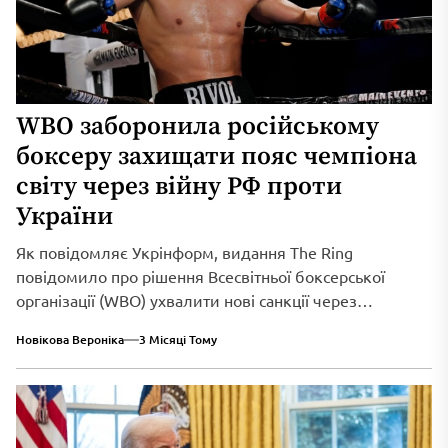
WBO заборонила російському
боксеру захищати пояс чемпіона
світу через війну РФ проти
України
Як повідомляє Укрінформ, видання The Ring
повідомило про рішення Всесвітньої боксерської
організації (WBO) ухвалити нові санкції через
триваюче військове вторгнення...
Новікова Вероніка
3 Місяці Тому