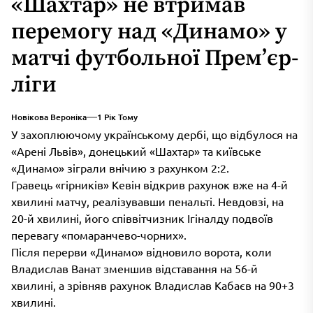
«Шахтар» не втримав
перемогу над «Динамо» у
матчі футбольної Прем’єр-
ліги
Новікова Вероніка
1 Рік Тому
У захоплюючому українському дербі, що відбулося на
«Арені Львів», донецький «Шахтар» та київське
«Динамо» зіграли внічию з рахунком 2:2.
Гравець «гірників» Кевін відкрив рахунок вже на 4-й
хвилині матчу, реалізувавши пенальті. Невдовзі, на
20-й хвилині, його співвітчизник Ігіналду подвоїв
перевагу «помаранчево-чорних».
Після перерви «Динамо» відновило ворота, коли
Владислав Ванат зменшив відставання на 56-й
хвилині, а зрівняв рахунок Владислав Кабаєв на 90+3
хвилині.