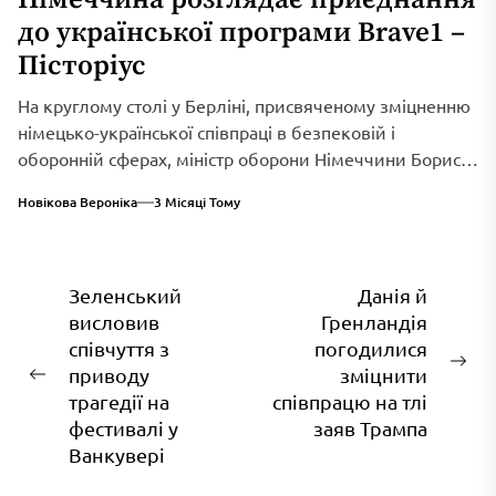
до української програми Brave1 –
Пісторіус
На круглому столі у Берліні, присвяченому зміцненню
німецько-української співпраці в безпековій і
оборонній сферах, міністр оборони Німеччини Борис
Пісторіус оголосив...
Новікова Вероніка
3 Місяці Тому
Навігація
Зеленський
Данія й
висловив
Гренландія
записів
співчуття з
погодилися
На
приводу
зміцнити
Попередній
зап
трагедії на
співпрацю на тлі
запис:
фестивалі у
заяв Трампа
Ванкувері