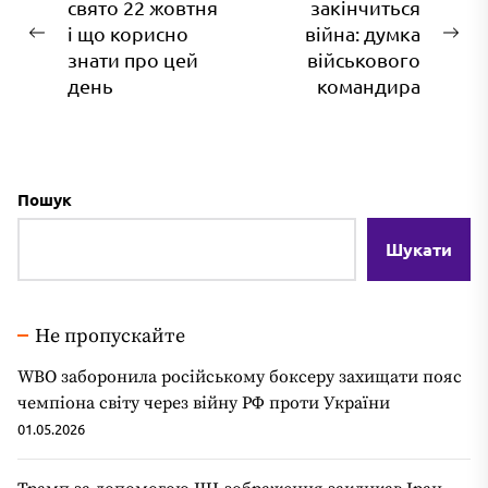
свято 22 жовтня
закінчиться
записів
і що корисно
війна: думка
Попередній
На
знати про цей
військового
запис:
зап
день
командира
Пошук
Шукати
Не пропускайте
WBO заборонила російському боксеру захищати пояс
чемпіона світу через війну РФ проти України
01.05.2026