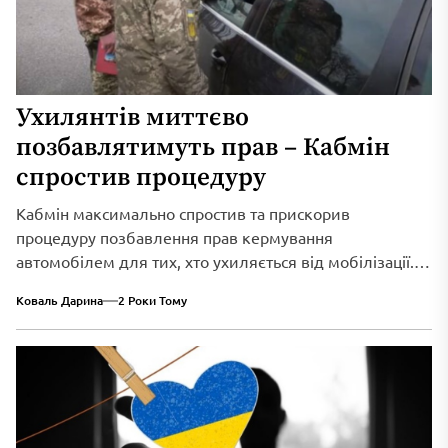
Ухилянтів миттєво
позбавлятимуть прав – Кабмін
спростив процедуру
Кабмін максимально спростив та прискорив
процедуру позбавлення прав кермування
автомобілем для тих, хто ухиляється від мобілізації.
Відтепер територіальні центри комплектування та
Коваль Дарина
2 Роки Тому
соціальної підтримки обмінюватимуться інформацією
з СБУ та Нацполіцією, отже, відшукувати таких осіб
стане в рази простіше.