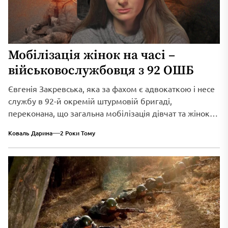
Мобілізація жінок на часі –
військовослужбовця з 92 ОШБ
Євгенія Закревська, яка за фахом є адвокаткою і несе
службу в 92-й окремій штурмовій бригаді,
переконана, що загальна мобілізація дівчат та жінок
вже давно на часі. Вона пояснює свою позицію тим, що
Коваль Дарина
2 Роки Тому
зараз не вистачає новобранців навіть задля того, щоб
поповнити втрати в лавах ЗСУ.