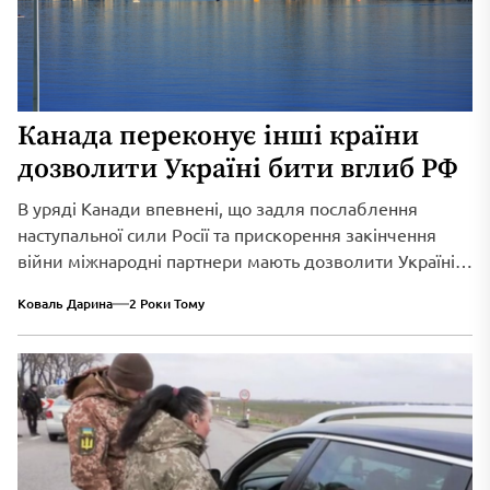
Канада переконує інші країни
дозволити Україні бити вглиб РФ
В уряді Канади впевнені, що задля послаблення
наступальної сили Росії та прискорення закінчення
війни міжнародні партнери мають дозволити Україні
цілити іноземною зброєю вглиб РФ. Мелані Жолі, яка
Коваль Дарина
2 Роки Тому
обіймає пост міністерки закордонних справ Канади,
намагається переконати в цьому лідерів інших
держав.