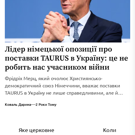
Лідер німецької опозиції про
поставки TAURUS в Україну: це не
робить нас учасником війни
Фрідріх Мерц, який очолює Християнсько-
демократичний союз Німеччини, вважає поставки
TAURUS в Україну не лише справедливими, але й
дуже необхідними. Проте, він не приховує, що
Коваль Дарина
2 Роки Тому
передача озброєння українцям не означає, що німці
стають учасниками війни.
Навігація
Яке церковне
Коли