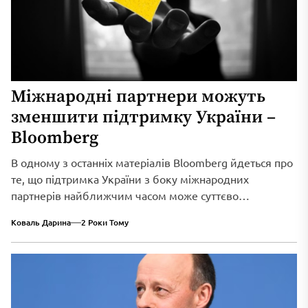
Міжнародні партнери можуть
зменшити підтримку України –
Bloomberg
В одному з останніх матеріалів Bloomberg йдеться про
те, що підтримка України з боку міжнародних
партнерів найближчим часом може суттєво
ослабнути. Якщо республіканець Д. Трамп стане
Коваль Дарина
2 Роки Тому
американським президентом, він зменшить пакети
допомоги і змушуватиме українців сідати за стіл
перемовин із російськими агресорами.