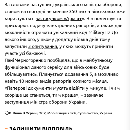
За словами заступниці українського міністра оборони,
станом на сьогодні не менше 350 тисяч військових вже
користуються
застосунком «Армія+
». Він полегшує та
прискорює подачу електронних рапортів, а також дає
можливість отримати унікальний код Military ID. До
всього іншого, у цьому додатку кілька днів тому
запустили
3 опитування,
у яких можуть прийняти
участь усі бажаючі.
Пані Черногоренко пообіцяла, що в майбутньому
функціонал даного сервісу для військових буде
збільшуватись. Планується додавання 5, а можливо
навіть 10 нових видів рапортів кожного місяця.
«Паперові документи мусять відійти у минуле. І чим
скоріше це станеться, тим краще», – зазначає
заступниця
міністра оборони
України.
В
Війна В Україні
,
ЗСУ
,
Мобілізація 2024
,
Суспільство
,
Україна
ЗАЛИШИТИ ВІДПОВІДЬ