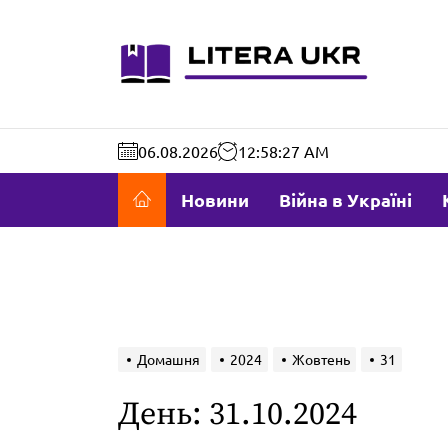
Перейти
до
literaukr.c
вмісту
06.08.2026
12:58:28 AM
Новини
Війна в Україні
Домашня
2024
Жовтень
31
День:
31.10.2024