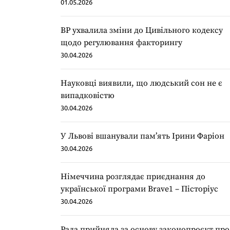
01.05.2026
ВР ухвалила зміни до Цивільного кодексу
щодо регулювання факторингу
30.04.2026
Науковці виявили, що людський сон не є
випадковістю
30.04.2026
У Львові вшанували пам’ять Ірини Фаріон
30.04.2026
Німеччина розглядає приєднання до
української програми Brave1 – Пісторіус
30.04.2026
Рада прийняла за основу законопроєкт про