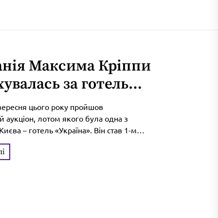
нія Максима Кріппи
хувалась за готель
їна»: скільки
вересня цього року пройшов
ено
 аукціон, лотом якого була одна з
Києва – готель «Україна». Він став 1-м
рамках реалізації масштабної програми
лі
ватизації. Переможцем торгів оголосили
 з обмеженою відповідальністю «Ола
належить М. Кріппі. Вчора фонд
 майна офіційно повідомив про
 фінансів за приватизацію «України».