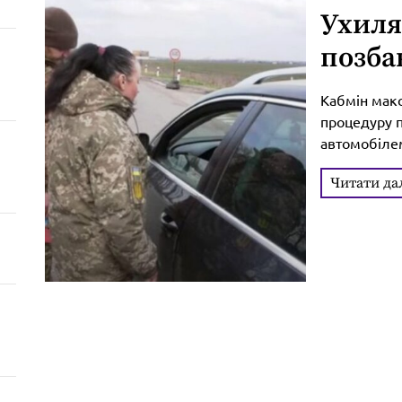
Ухиля
позба
Кабмі
Кабмін мак
проце
процедуру 
автомобілем
Відтепер те
Читати да
соціальної
інформацією
відшукувати