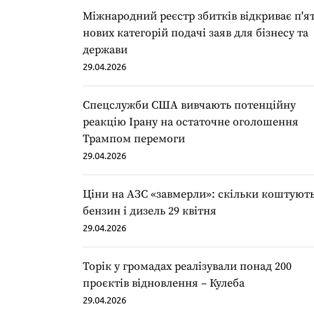
Міжнародний реєстр збитків відкриває п'я
нових категорій подачі заяв для бізнесу та
держави
29.04.2026
Спецслужби США вивчають потенційну
реакцію Ірану на остаточне оголошення
Трампом перемоги
29.04.2026
Ціни на АЗС «завмерли»: скільки коштуют
бензин і дизель 29 квітня
29.04.2026
Торік у громадах реалізували понад 200
проєктів відновлення – Кулеба
29.04.2026