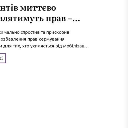
нтів миттєво
влятимуть прав –
н спростив
симально спростив та прискорив
дуру
позбавлення прав кермування
 для тих, хто ухиляється від мобілізації.
риторіальні центри комплектування та
лі
 підтримки обмінюватимуться
 з СБУ та Нацполіцією, отже,
 таких осіб стане в рази простіше.