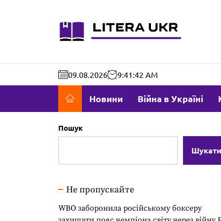
Перейти
до
literaukr.c
вмісту
09.08.2026
9:41:43 AM
Новини
Війна в Україні
Пошук
Шукат
Не пропускайте
WBO заборонила російському боксеру
захищати пояс чемпіона світу через війну 