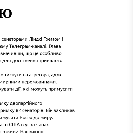
ію
 сенаторами Ліндсі Гремом і
єму Телеграм-каналі. Глава
зазначивши, що це особливо
ль для досягнення тривалого
о тиснути на агресора, адже
сь мирними перемовинами.
увати дії, які можуть примусити
имку двопартійного
римку 82 сенаторів. Він закликав
римусити Росію до миру.
асті США в усіх етапах
го миру. Наприкінці