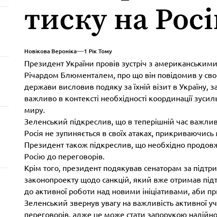
тиску на Рос
Новікова Вероніка
1 Рік Тому
Президент України провів зустріч з американськими
Річардом Блюменталем, про що він повідомив у сво
держави висловив подяку за їхній візит в Україну, 
важливо в контексті необхідності координації зуси
миру.
Зеленський підкреслив, що в теперішній час важлив
Росія не зупиняється в своїх атаках, прикриваючи
Президент також підкреслив, що необхідно продовж
Росію до переговорів.
Крім того, президент подякував сенаторам за підтр
законопроекту щодо санкцій, який вже отримав підт
до активної роботи над новими ініціативами, аби п
Зеленський звернув увагу на важливість активної уч
переговорів, адже це може стати запорукою надійно