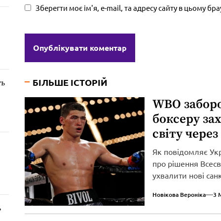
Зберегти моє ім'я, e-mail, та адресу сайту в цьому б
БІЛЬШЕ ІСТОРІЙ
ть
WBO забор
боксеру за
світу через
Як повідомляє Ук
про рішення Всесві
ухвалити нові сан
вторгнення...
Новікова Вероніка
3 
ь