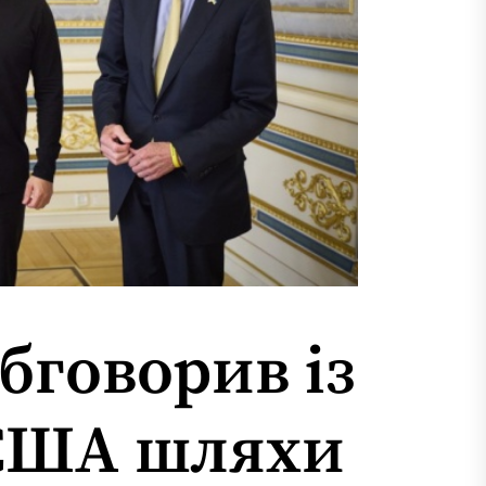
бговорив із
США шляхи