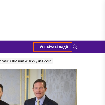
Пошук
Світові події
торами США шляхи тиску на Росію