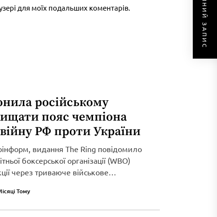
НАСТУПНИЙ ЗАПИС
раузері для моїх подальших коментарів.
онила російському
хищати пояс чемпіона
 війну РФ проти України
рінформ, видання The Ring повідомило
тньої боксерської організації (WBO)
кції через триваюче військове
Місяці Тому