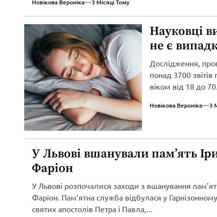
Новікова Вероніка
3 Місяці Тому
Науковці в
не є випад
Дослідження, про
понад 3700 звітів
віком від 18 до 70.
Новікова Вероніка
3 
У Львові вшанували пам’ять Ір
Фаріон
У Львові розпочалися заходи з вшанування пам’ят
Фаріон. Пам’ятна служба відбулася у Гарнізонному
святих апостолів Петра і Павла,...