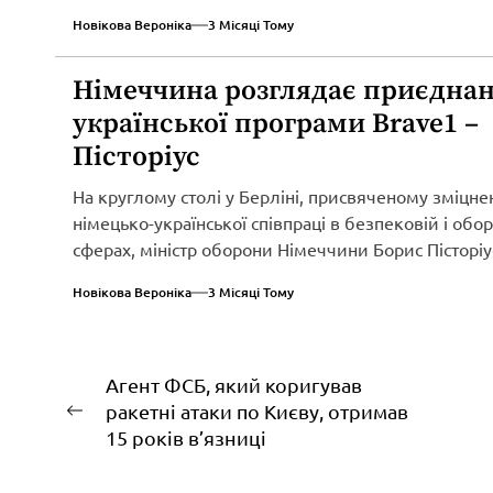
Новікова Вероніка
3 Місяці Тому
Німеччина розглядає приєднан
української програми Brave1 –
Пісторіус
На круглому столі у Берліні, присвяченому зміцн
німецько-української співпраці в безпековій і обо
сферах, міністр оборони Німеччини Борис Пісторіу
оголосив...
Новікова Вероніка
3 Місяці Тому
Навігація
Агент ФСБ, який коригував
ракетні атаки по Києву, отримав
записів
Попередній
15 років в’язниці
запис: