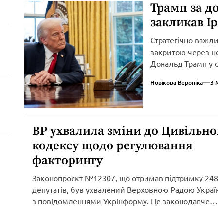
Трамп за д
закликав І
Стратегічно важл
закритою через не
Дональд Трамп у св
Новікова Вероніка
3 
ВР ухвалила зміни до Цивільно
кодексу щодо регулювання
факторингу
Законопроєкт №12307, що отримав підтримку 248
депутатів, був ухвалений Верховною Радою Україн
з повідомленнями Укрінформу. Це законодавче
нововведення спрямоване...