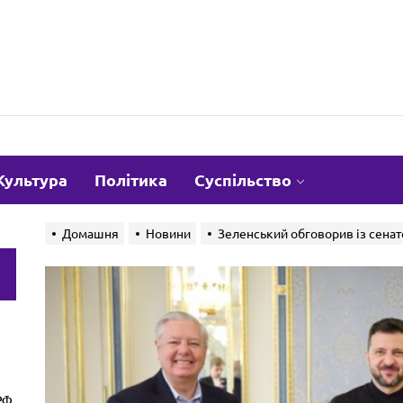
om.ua
Культура
Політика
Суспільство
Домашня
Новини
Зеленський обговорив із сена
и
РФ