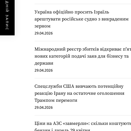
ПОПЕРЕДНІЙ ЗАПИС
Україна офіційно просить Ізраїль
арештувати російське судно з викраденим
зерном
29.04.2026
Міжнародний реєстр збитків відкриває п'я
нових категорій подачі заяв для бізнесу та
держави
29.04.2026
Спецслужби США вивчають потенційну
реакцію Ірану на остаточне оголошення
Трампом перемоги
29.04.2026
Ціни на АЗС «завмерли»: скільки коштуют
бензин і дизель 29 квітня