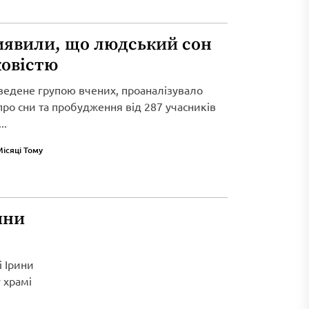
иявили, що людський сон
ковістю
ведене групою вчених, проаналізувало
 про сни та пробудження від 287 учасників
..
Місяці Тому
ини
і Ірини
 храмі