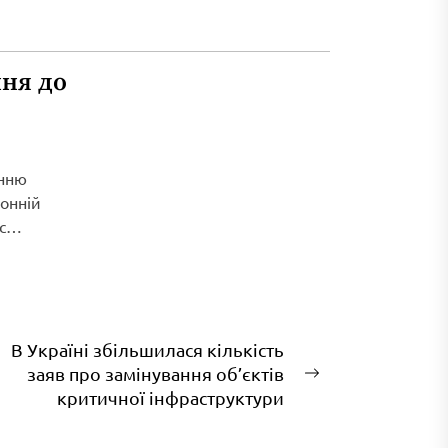
ня до
енню
ронній
с
В Україні збільшилася кількість
заяв про замінування об’єктів
Наступний
критичної інфраструктури
запис: