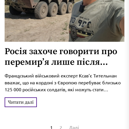
Росія захоче говорити про
перемир’я лише після
поразки літнього наступу –
Французький військовий експерт Ксав’є Тительман
французький експерт
вважає, що на кордоні з Європою перебуває близько
125 000 російських солдатів, які можуть стати
готовими до агресії, подібної до...
Читати далі
Пагінація
1
2
Далі