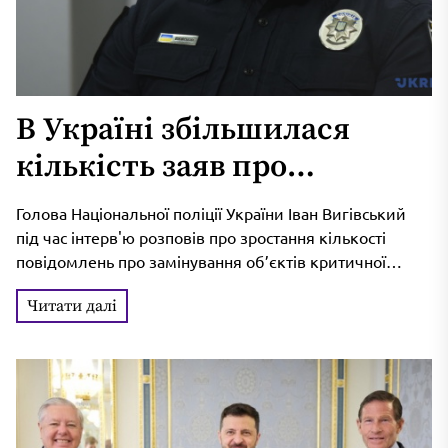
В Україні збільшилася
кількість заяв про
замінування об’єктів
Голова Національної поліції України Іван Вигівський
критичної інфраструктури
під час інтерв'ю розповів про зростання кількості
повідомлень про замінування об’єктів критичної
інфраструктури, а також інших об'єктів, в тому...
Читати далі