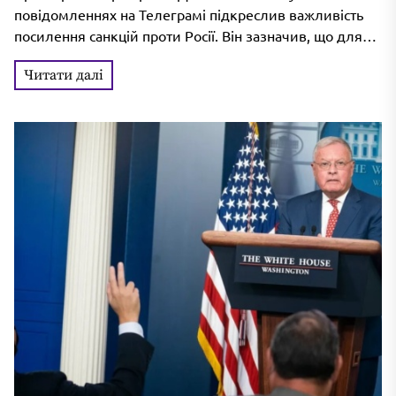
РФ і потреби України
повідомленнях на Телеграмі підкреслив важливість
посилення санкцій проти Росії. Він зазначив, що для
обмеження її здатності вести війну необхідно...
Читати далі