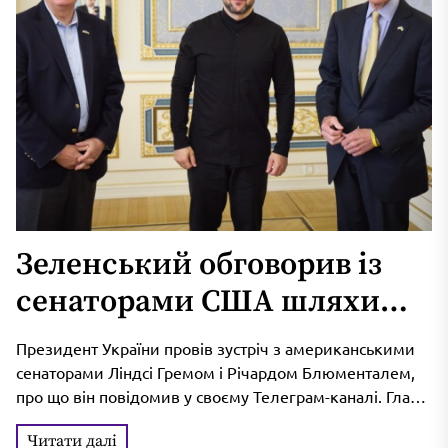
Зеленський обговорив із
сенаторами США шляхи
тиску на Росію
Президент України провів зустріч з американськими
сенаторами Ліндсі Гремом і Річардом Блюменталем,
про що він повідомив у своєму Телеграм-каналі. Глава
держави висловив подяку за їхній...
Читати далі