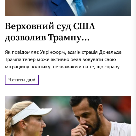
Верховний суд США
дозволив Трампу
припинити захист
Як повідомляє Укрінформ, адміністрація Дональда
іноземних втікачів від воєн
Трампа тепер може активно реалізовувати свою
міграційну політику, незважаючи на те, що справу
та криз
продовжує розглядати апеляційний суд. З позиції
Читати далі
Білого...