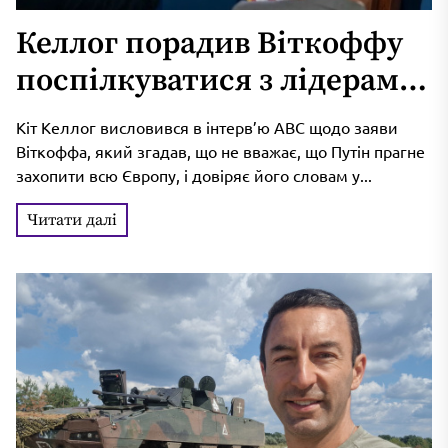
Келлог порадив Віткоффу
поспілкуватися з лідерами
Європи, перш ніж довіряти
Кіт Келлог висловився в інтерв’ю ABC щодо заяви
Путіну
Віткоффа, який згадав, що не вважає, що Путін прагне
захопити всю Європу, і довіряє його словам у...
Читати далі