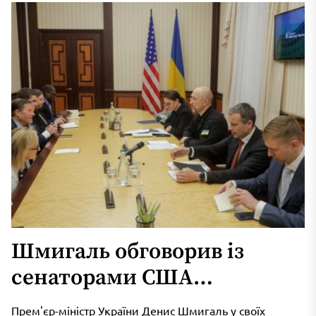
Шмигаль обговорив із
сенаторами США
посилення санкцій проти
Прем'єр-міністр України Денис Шмигаль у своїх