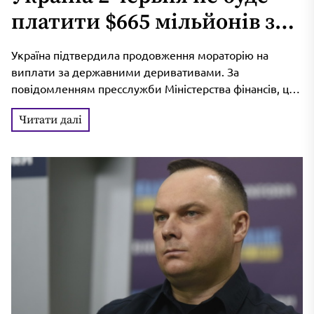
платити $665 мільйонів за
держборгом – Мінфін дав
Україна підтвердила продовження мораторію на
роз’яснення
виплати за державними деривативами. За
повідомленням пресслужби Міністерства фінансів, цей
мораторій, який був встановлений 27 серпня 2024
Читати далі
року, продовжуватиме діяти...