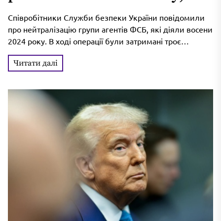
отримав 15 років в’язниці
Співробітники Служби безпеки України повідомили
про нейтралізацію групи агентів ФСБ, які діяли восени
2024 року. В ході операції були затримані троє
російських шпигунів, які займалися...
Читати далі