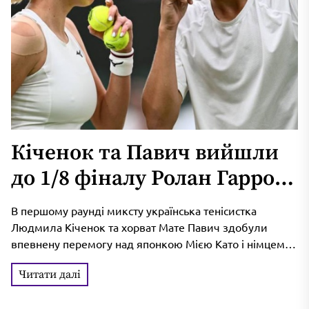
Кіченок та Павич вийшли
до 1/8 фіналу Ролан Гаррос
у змішаному розряді
В першому раунді миксту українська тенісистка
Людмила Кіченок та хорват Мате Павич здобули
впевнену перемогу над японкою Мією Като і німцем
Тімом Пюцем з рахунком...
Читати далі