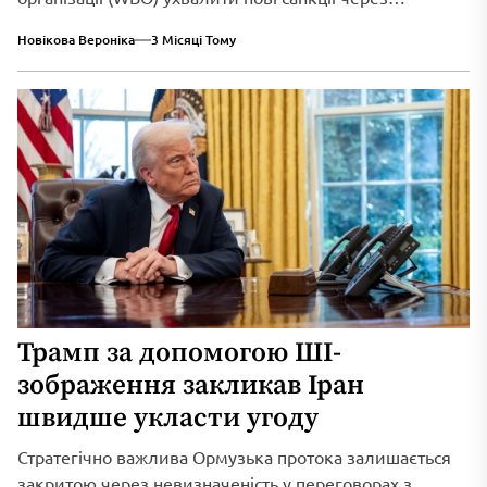
триваюче військове вторгнення...
Новікова Вероніка
3 Місяці Тому
Трамп за допомогою ШІ-
зображення закликав Іран
швидше укласти угоду
Стратегічно важлива Ормузька протока залишається
закритою через невизначеність у переговорах з