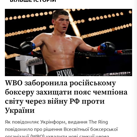
WBO заборонила російському
боксеру захищати пояс чемпіона
світу через війну РФ проти
України
Як повідомляє Укрінформ, видання The Ring
повідомило про рішення Всесвітньої боксерської
організації (WBO) ухвалити нові санкції через