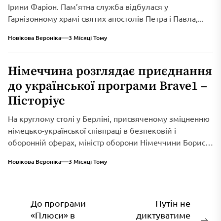
Ірини Фаріон. Пам’ятна служба відбулася у
Гарнізонному храмі святих апостолів Петра і Павла,...
Новікова Вероніка
3 Місяці Тому
Німеччина розглядає приєднання
до української програми Brave1 –
Пісторіус
На круглому столі у Берліні, присвяченому зміцненню
німецько-української співпраці в безпековій і
оборонній сферах, міністр оборони Німеччини Борис
Пісторіус оголосив...
Новікова Вероніка
3 Місяці Тому
Навігація
До програми
Путін не
«Плюси» в
диктуватиме
записів