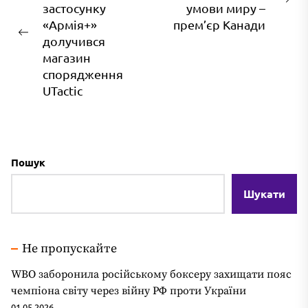
На
застосунку
умови миру –
зап
«Армія+»
прем’єр Канади
Попередній
долучився
запис:
магазин
спорядження
UTactic
Пошук
Шукати
Не пропускайте
WBO заборонила російському боксеру захищати пояс
чемпіона світу через війну РФ проти України
01.05.2026