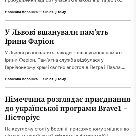
Новікова Вероніка
3 Місяці Тому
У Львові вшанували пам’ять
Ірини Фаріон
У Львові розпочалися заходи з вшанування пам’яті
Ірини Фаріон. Пам’ятна служба відбулася у
Гарнізонному храмі святих апостолів Петра і Павла,...
Новікова Вероніка
3 Місяці Тому
Німеччина розглядає приєднання
до української програми Brave1 –
Пісторіус
На круглому столі у Берліні, присвяченому зміцненню
німецько-української співпраці в безпековій і