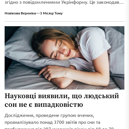
згідно з повідомленнями Укрінформу. Це законодавче
нововведення спрямоване...
Новікова Вероніка
3 Місяці Тому
Науковці виявили, що людський
сон не є випадковістю
Дослідження, проведене групою вчених,
проаналізувало понад 3700 звітів про сни та
пробудження від 287 учасників віком від 18 до 70...