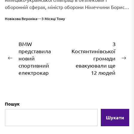
оборонній сферах, міністр оборони Німеччини Борис
Пісторіус оголосив...
Новікова Вероніка
3 Місяці Тому
Навігація
BMW
З
представила
Костянтинівської
записів
новий
громади
Попередній
На
спортивний
евакуювали ще
запис:
зап
електрокар
12 людей
Пошук
Шукати