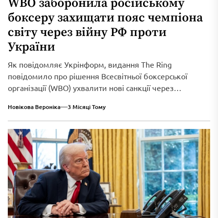
WBO заборонила російському
боксеру захищати пояс чемпіона
світу через війну РФ проти
України
Як повідомляє Укрінформ, видання The Ring
повідомило про рішення Всесвітньої боксерської
організації (WBO) ухвалити нові санкції через
триваюче військове вторгнення...
Новікова Вероніка
3 Місяці Тому