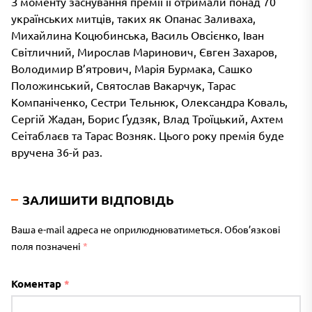
З моменту заснування премії її отримали понад 70
українських митців, таких як Опанас Заливаха,
Михайлина Коцюбинська, Василь Овсієнко, Іван
Світличний, Мирослав Маринович, Євген Захаров,
Володимир В’ятрович, Марія Бурмака, Сашко
Положинський, Святослав Вакарчук, Тарас
Компаніченко, Сестри Тельнюк, Олександра Коваль,
Сергій Жадан, Борис Ґудзяк, Влад Троїцький, Ахтем
Сеітаблаєв та Тарас Возняк. Цього року премія буде
вручена 36-й раз.
ЗАЛИШИТИ ВІДПОВІДЬ
Ваша e-mail адреса не оприлюднюватиметься.
Обов’язкові
поля позначені
*
Коментар
*