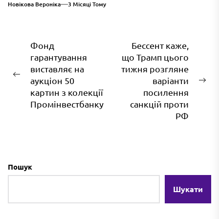
Новікова Вероніка
3 Місяці Тому
Навігація
Фонд
Бессент каже,
гарантування
що Трамп цього
записів
виставляє на
тижня розгляне
Попередній
аукціон 50
варіанти
На
запис:
картин з колекції
посилення
зап
Промінвестбанку
санкцій проти
РФ
Пошук
Шукати