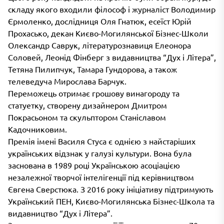
складу якого входили філософ і журналіст Володимир
Єрмоленко, дослідниця Оля Гнатюк, есеїст Юрій
Прохасько, декан Києво-Могилянської Бізнес-Школи
Олександр Саврук, літературознавиця Елеонора
Соловей, Леонід Фінберг з видавництва “Дух і Літера”,
Тетяна Пилипчук, Тамара Гундорова, а також
телеведуча Мирослава Барчук.
Переможець отримає грошову винагороду та
статуетку, створену дизайнером Дмитром
Покрасьоном та скульптором Станіславом
Кадочниковим.
Премія імені Василя Стуса є однією з найстаріших
українських відзнак у галузі культури. Вона була
заснована в 1989 році Українською асоціацією
незалежної творчої інтелігенції під керівництвом
Євгена Сверстюка. З 2016 року ініціативу підтримують
Український ПЕН, Києво-Могилянська Бізнес-Школа та
видавництво “Дух і Літера”.