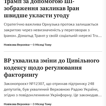
Трамп за допомогою ШІ-
зображення закликав Іран
швидше укласти угоду
Стратегічно важлива Ормузька протока залишається
закритою через невизначеність у переговорах з
Іраном. Дональд Трамп у своїй соціальній мережі Truth
Social...
Новікова Вероніка
3 Місяці Тому
ВР ухвалила зміни до Цивільного
кодексу щодо регулювання
факторингу
Законопроєкт №12307, що отримав підтримку 248
депутатів, був ухвалений Верховною Радою України,
згідно з повідомленнями Укрінформу. Це законодавче
нововведення спрямоване...
Новікова Вероніка
3 Місяці Тому