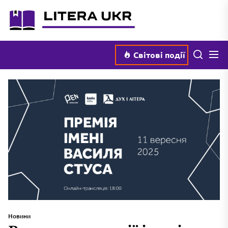
Перейти
literaukr.com.ua
до
вмісту
Мен
Пошук
Світові події
Новини