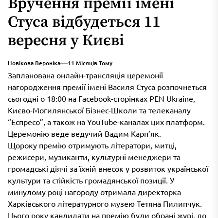
Вручення премії імені
Стуса відбудеться 11
вересня у Києві
Новікова Вероніка
11 Місяців Тому
Запланована онлайн-трансляція церемонії
нагородження премії імені Василя Стуса розпочнеться
сьогодні о 18:00 на Facebook-сторінках PEN Ukraine,
Києво-Могилянської Бізнес-Школи та телеканалу
“Еспресо”, а також на YouTube-каналах цих платформ.
Церемонію веде ведучий Вадим Карп’як.
Щороку премію отримують літератори, митці,
режисери, музиканти, культурні менеджери та
громадські діячі за їхній внесок у розвиток української
культури та стійкість громадянської позиції. У
минулому році нагороду отримала директорка
Харківського літературного музею Тетяна Пилипчук.
Цього року кандидати на премію були обрані журі, до