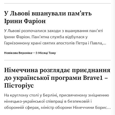
У Львові вшанували пам’ять
Ірини Фаріон
У Львові розпочалися заходи з вшанування пам’яті
Ірини Фаріон. Пам’ятна служба відбулася у
Гарнізонному храмі святих апостолів Петра і Павла,...
Новікова Вероніка
3 Місяці Тому
Німеччина розглядає приєднання
до української програми Brave1 –
Пісторіус
На круглому столі у Берліні, присвяченому зміцненню
німецько-української співпраці в безпековій і
оборонній сферах, міністр оборони Німеччини Борис
Пісторіус оголосив...