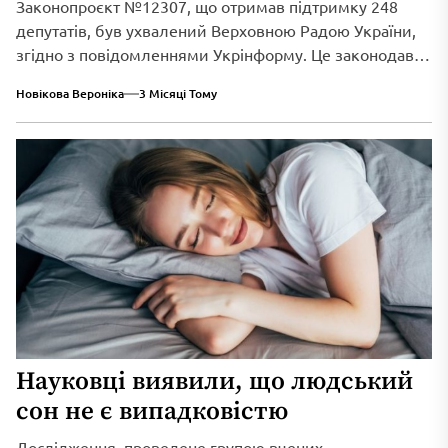
Законопроєкт №12307, що отримав підтримку 248
депутатів, був ухвалений Верховною Радою України,
згідно з повідомленнями Укрінформу. Це законодавче
нововведення спрямоване...
Новікова Вероніка
3 Місяці Тому
Науковці виявили, що людський
сон не є випадковістю
Дослідження, проведене групою вчених,