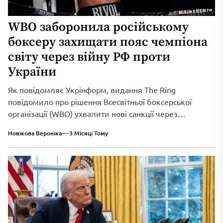
WBO заборонила російському
боксеру захищати пояс чемпіона
світу через війну РФ проти
України
Як повідомляє Укрінформ, видання The Ring
повідомило про рішення Всесвітньої боксерської
організації (WBO) ухвалити нові санкції через
триваюче військове вторгнення...
Новікова Вероніка
3 Місяці Тому