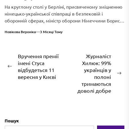
На круглому столі у Берліні, присвяченому зміцненню
німецько-української співпраці в безпековій і
оборонній сферах, міністр оборони Німеччини Борис
Пісторіус оголосив...
Новікова Вероніка
3 Місяці Тому
Навігація
Вручення премії
Журналіст
імені Стуса
Хилюк: 99%
записів
Попередній
відбудеться 11
українців у
запис:
На
вересня у Києві
полоні
зап
тримаються
доволі добре
Пошук