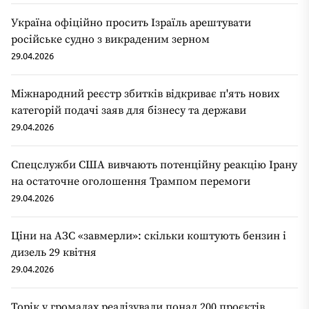
Україна офіційно просить Ізраїль арештувати
російське судно з викраденим зерном
29.04.2026
Міжнародний реєстр збитків відкриває п'ять нових
категорій подачі заяв для бізнесу та держави
29.04.2026
Спецслужби США вивчають потенційну реакцію Ірану
на остаточне оголошення Трампом перемоги
29.04.2026
Ціни на АЗС «завмерли»: скільки коштують бензин і
дизель 29 квітня
29.04.2026
Торік у громадах реалізували понад 200 проєктів