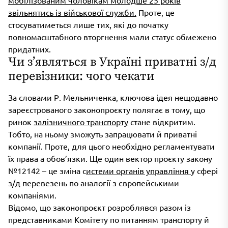
мобілізованим чоловікам молодше 25 років
звільнятись із військової служби.
Проте, це
стосуватиметься лише тих, які до початку
повномасштабного вторгнення мали статус обмежено
придатних.
Чи з’являться в Україні приватні з/д
перевізники: чого чекати
За словами Р. Мельниченка, ключова ідея нещодавно
зареєстрованого законопроєкту полягає в тому, що
ринок
залізничного транспорту
стане відкритим.
Тобто, на ньому зможуть запрацювати й приватні
компанії. Проте, для цього необхідно регламентувати
їх права а обов’язки. Ще один вектор проєкту закону
№12142 – це зміна с
истеми органів управління
у сфері
з/д перевезень по аналогії з європейськими
компаніями.
Відомо, що законопроєкт розроблявся разом із
представниками Комітету по питанням транспорту й