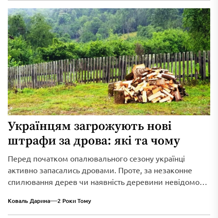
потрібно для роботи.
Українцям загрожують нові
штрафи за дрова: які та чому
Перед початком опалювального сезону українці
активно запасались дровами. Проте, за незаконне
спилювання дерев чи наявність деревини невідомого
походження цілком можна отримати штраф. Зокрема,
Коваль Дарина
2 Роки Тому
дерево, яке лежить на узбіччі дороги чи біля паркану,
не можна самовільно розпилювати його на полінці та