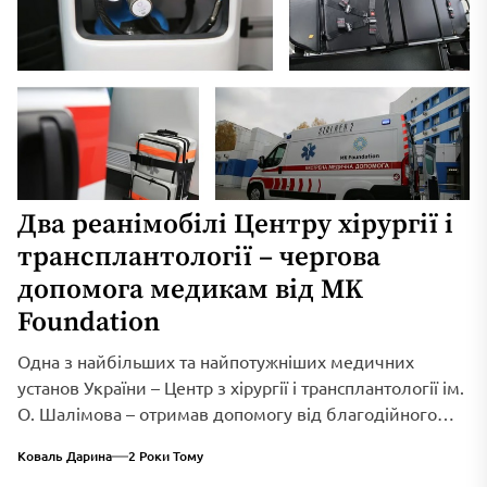
Два реанімобілі Центру хірургії і
трансплантології – чергова
допомога медикам від MK
Foundation
Одна з найбільших та найпотужніших медичних
установ України – Центр з хірургії і трансплантології ім.
О. Шалімова – отримав допомогу від благодійного
фонду Максима Кріппи. Нещодавно передано 2
Коваль Дарина
2 Роки Тому
сучасних реанімобілі, укомплектованих усім, що