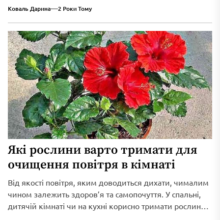
перетворився на повноцінного партнера цієї компанії і
Коваль Дарина
2 Роки Тому
разом з нею розвиває громади на Київщині та
підтримує українську економіку.
Які рослини варто тримати для
очищення повітря в кімнаті
Від якості повітря, яким доводиться дихати, чималим
чином залежить здоров’я та самопочуття. У спальні,
дитячій кімнаті чи на кухні корисно тримати рослини,
які допомагають очищувати та зволожувати повітря і,