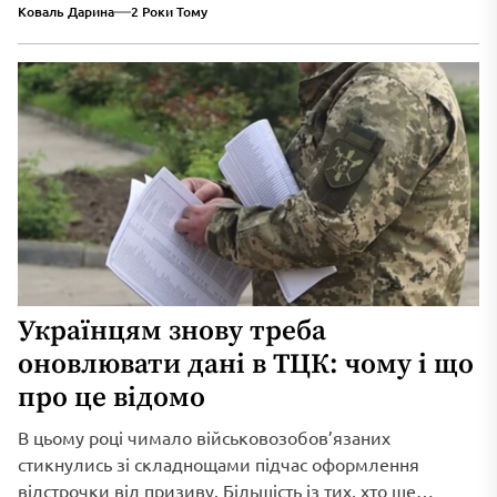
Коваль Дарина
2 Роки Тому
таким чином покращують атмосферу в приміщенні.
Українцям знову треба
оновлювати дані в ТЦК: чому і що
про це відомо
В цьому році чимало військовозобов’язаних
стикнулись зі складнощами підчас оформлення
відстрочки від призиву. Більшість із тих, хто ще