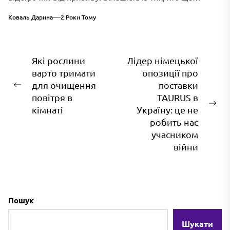
навесні надав всі необхідні документи, отримали її
Коваль Дарина
2 Роки Тому
лише в середині серпня. В листопаді їм знову
доведеться оновлювати персональну інформацію.
Навігація
Які рослини
Лідер німецької
варто тримати
опозиції про
записів
для очищення
поставки
Попередній
повітря в
TAURUS в
запис:
На
кімнаті
Україну: це не
зап
робить нас
учасником
війни
Пошук
Шукати