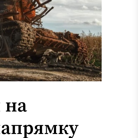
 на
напрямку