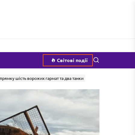
Пошук
Світові події
рямку шість ворожих гармат та два танки