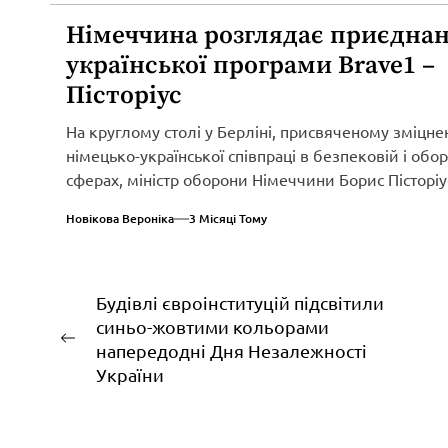
Німеччина розглядає приєднан
української програми Brave1 –
Пісторіус
На круглому столі у Берліні, присвяченому зміцн
німецько-української співпраці в безпековій і обо
сферах, міністр оборони Німеччини Борис Пісторіу
оголосив...
Новікова Вероніка
3 Місяці Тому
Навігація
Будівлі євроінституцій підсвітили
синьо-жовтими кольорами
записів
Попередній
напередодні Дня Незалежності
запис:
України