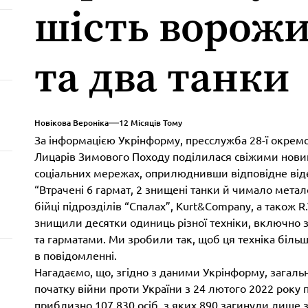
шість ворожи
та два танки
Новікова Вероніка
12 Місяців Тому
За інформацією Укрінформу, пресслужба 28-ї окремої
Лицарів Зимового Походу поділилася свіжими новина
соціальних мережах, оприлюднивши відповідне від
“Втрачені 6 гармат, 2 знищені танки й чимало метал
бійці підрозділів “Спалах”, Kurt&Company, а також R
знищили десятки одиниць різної техніки, включно 
та гарматами. Ми зробили так, щоб ця техніка більш
в повідомленні.
Нагадаємо, що, згідно з даними Укрінформу, загальні
початку війни проти України з 24 лютого 2022 року 
приблизно 107 830 осіб, з яких 890 загинули лише 