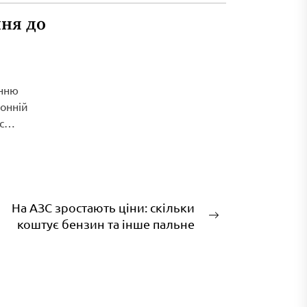
ня до
енню
ронній
с
На АЗС зростають ціни: скільки
Наступний
коштує бензин та інше пальне
запис: