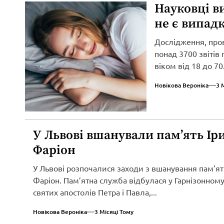
Науковці в
не є випад
Дослідження, про
понад 3700 звітів
віком від 18 до 70.
Новікова Вероніка
3 
У Львові вшанували пам’ять Ір
Фаріон
У Львові розпочалися заходи з вшанування пам’ят
Фаріон. Пам’ятна служба відбулася у Гарнізонному
святих апостолів Петра і Павла,...
Новікова Вероніка
3 Місяці Тому