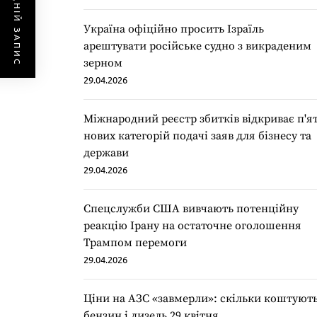
ПОПЕРЕДНІЙ ЗАПИС
Україна офіційно просить Ізраїль
арештувати російське судно з викраденим
зерном
29.04.2026
Міжнародний реєстр збитків відкриває п'я
нових категорій подачі заяв для бізнесу та
держави
29.04.2026
Спецслужби США вивчають потенційну
реакцію Ірану на остаточне оголошення
Трампом перемоги
29.04.2026
Ціни на АЗС «завмерли»: скільки коштуют
бензин і дизель 29 квітня