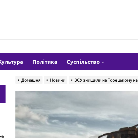
om.ua
Культура
Політика
Суспільство
Домашня
Новини
ЗСУ знищили на Торецькому нап
и
РФ