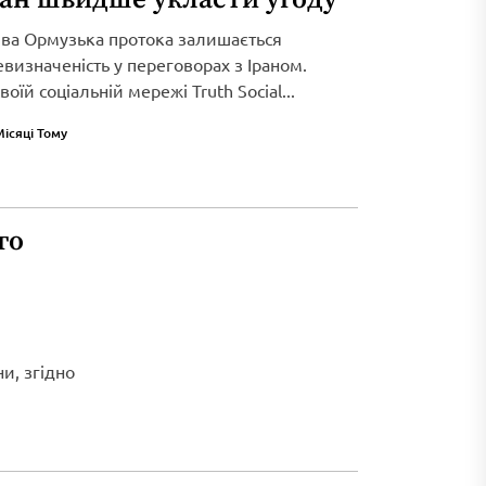
ива Ормузька протока залишається
визначеність у переговорах з Іраном.
оїй соціальній мережі Truth Social...
Місяці Тому
го
и, згідно