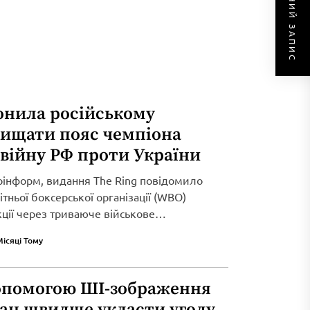
НАСТУПНИЙ ЗАПИС
онила російському
хищати пояс чемпіона
 війну РФ проти України
рінформ, видання The Ring повідомило
тньої боксерської організації (WBO)
кції через триваюче військове
Місяці Тому
опомогою ШІ-зображення
ран швидше укласти угоду