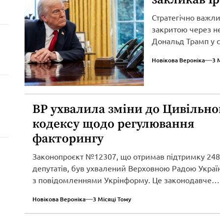
Стратегічно важл
закритою через не
Дональд Трамп у св
Новікова Вероніка
3 
ВР ухвалила зміни до Цивільно
кодексу щодо регулювання
факторингу
Законопроєкт №12307, що отримав підтримку 248
депутатів, був ухвалений Верховною Радою Україн
з повідомленнями Укрінформу. Це законодавче
нововведення спрямоване...
Новікова Вероніка
3 Місяці Тому