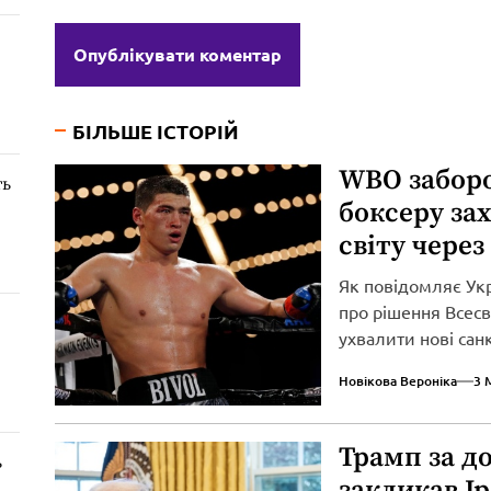
БІЛЬШЕ ІСТОРІЙ
WBO забор
ть
боксеру за
світу через
Як повідомляє Ук
про рішення Всесві
ухвалити нові сан
вторгнення...
Новікова Вероніка
3 
Трамп за д
ь
закликав І