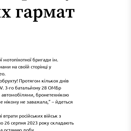
х гармат
 мотопіхотної бригади ім.
ми на своїй сторінці у
ео.
обрухту! Протягом кількох днів
.V. 3-го батальйону 28 ОМБр
з автомобілями, бронетехнікою
е нікому не заважала,” – йдеться
 втрати російських військ з
по 26 серпня 2023 року складають
за останню добу.