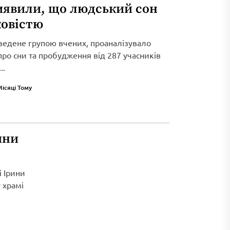
иявили, що людський сон
ковістю
ведене групою вчених, проаналізувало
 про сни та пробудження від 287 учасників
..
Місяці Тому
ини
і Ірини
 храмі