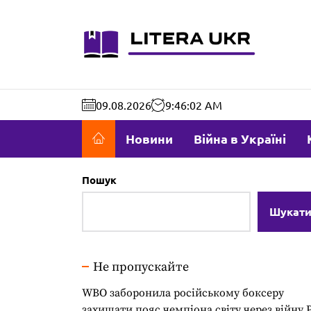
Перейти
до
literaukr.c
вмісту
09.08.2026
9:46:03 AM
Новини
Війна в Україні
Пошук
Шукат
Не пропускайте
WBO заборонила російському боксеру
захищати пояс чемпіона світу через війну 