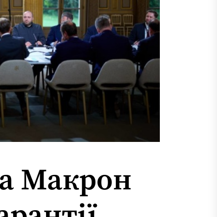
та Макрон
арантії