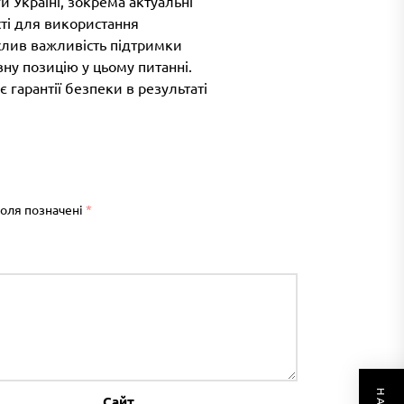
 Україні, зокрема актуальні
сті для використання
слив важливість підтримки
вну позицію у цьому питанні.
гарантії безпеки в результаті
поля позначені
*
Сайт