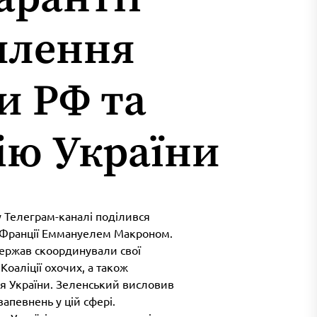
илення
и РФ та
ію України
 Телеграм-каналі поділився
м Франції Еммануелем Макроном.
держав скоординували свої
Коаліції охочих, а також
ля України. Зеленський висловив
апевнень у цій сфері.