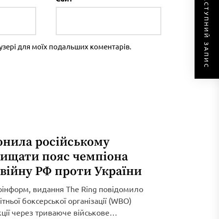
НАСТУПНИЙ ЗАПИС
раузері для моїх подальших коментарів.
онила російському
хищати пояс чемпіона
 війну РФ проти України
рінформ, видання The Ring повідомило
тньої боксерської організації (WBO)
кції через триваюче військове