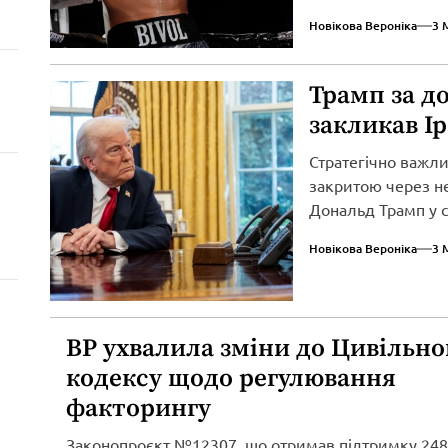
вторгнення...
Новікова Вероніка
3 
Трамп за д
закликав І
Стратегічно важл
закритою через не
Дональд Трамп у св
Новікова Вероніка
3 
ВР ухвалила зміни до Цивільно
кодексу щодо регулювання
факторингу
Законопроєкт №12307, що отримав підтримку 248