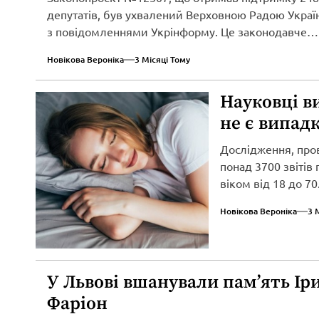
депутатів, був ухвалений Верховною Радою Україн
з повідомленнями Укрінформу. Це законодавче
нововведення спрямоване...
Новікова Вероніка
3 Місяці Тому
Науковці в
не є випад
Дослідження, про
понад 3700 звітів
віком від 18 до 70.
Новікова Вероніка
3 
У Львові вшанували пам’ять Ір
Фаріон