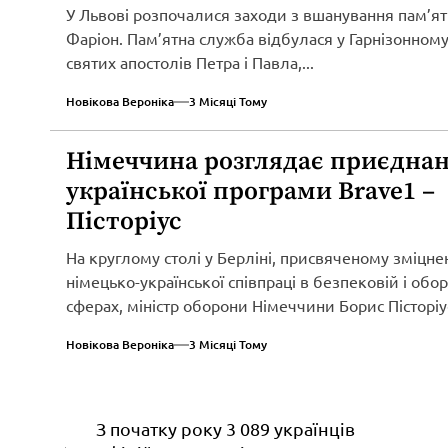
У Львові розпочалися заходи з вшанування пам’ят
Фаріон. Пам’ятна служба відбулася у Гарнізонному
святих апостолів Петра і Павла,...
Новікова Вероніка
3 Місяці Тому
Німеччина розглядає приєднан
української програми Brave1 –
Пісторіус
На круглому столі у Берліні, присвяченому зміцн
німецько-української співпраці в безпековій і обо
сферах, міністр оборони Німеччини Борис Пісторіу
оголосив...
Новікова Вероніка
3 Місяці Тому
Навігація
З початку року 3 089 українців