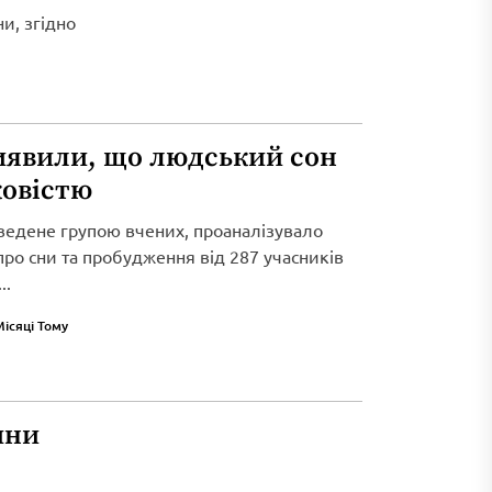
и, згідно
иявили, що людський сон
ковістю
ведене групою вчених, проаналізувало
 про сни та пробудження від 287 учасників
..
Місяці Тому
ини