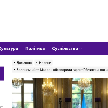
om.ua
Культура
Політика
Суспільство
Домашня
Новини
Зеленський та Макрон обговорили гарантії безпеки, поси
и
РФ