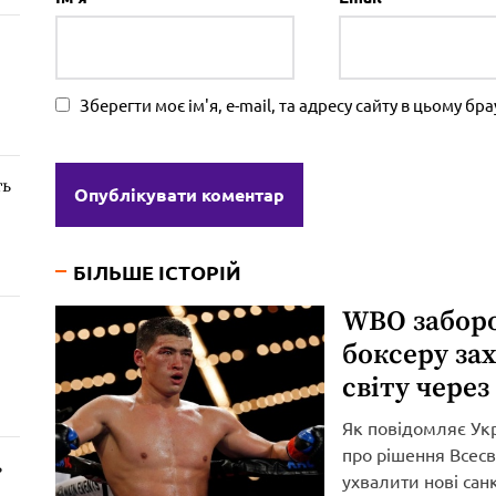
Зберегти моє ім'я, e-mail, та адресу сайту в цьому б
ть
БІЛЬШЕ ІСТОРІЙ
WBO забор
боксеру за
світу через
Як повідомляє Ук
про рішення Всесві
ь
ухвалити нові сан