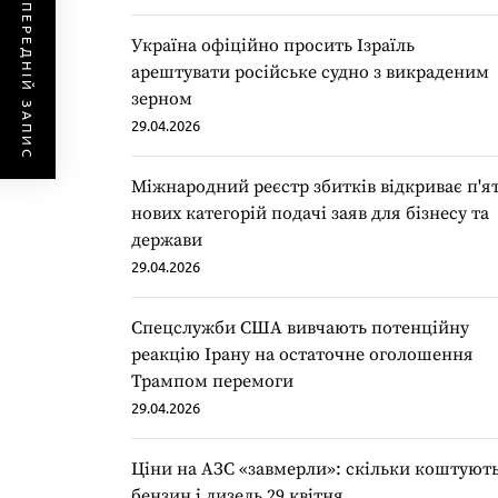
ПОПЕРЕДНІЙ ЗАПИС
Україна офіційно просить Ізраїль
арештувати російське судно з викраденим
зерном
29.04.2026
Міжнародний реєстр збитків відкриває п'я
нових категорій подачі заяв для бізнесу та
держави
29.04.2026
Спецслужби США вивчають потенційну
реакцію Ірану на остаточне оголошення
Трампом перемоги
29.04.2026
Ціни на АЗС «завмерли»: скільки коштуют
бензин і дизель 29 квітня