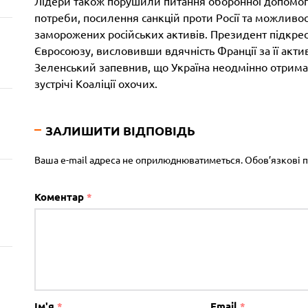
Лідери також порушили питання оборонної допомоги
потреби, посилення санкцій проти Росії та можливо
заморожених російських активів. Президент підкре
Євросоюзу, висловивши вдячність Франції за її акти
Зеленський запевнив, що Україна неодмінно отримає 
зустрічі Коаліції охочих.
ЗАЛИШИТИ ВІДПОВІДЬ
Ваша e-mail адреса не оприлюднюватиметься.
Обов’язкові 
Коментар
*
Ім'я
*
Email
*