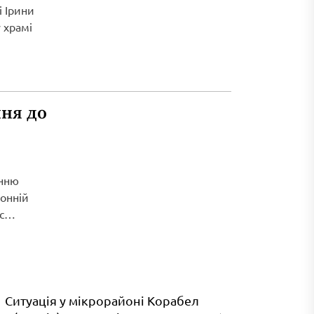
і Ірини
 храмі
ня до
енню
ронній
с
Ситуація у мікрорайоні Корабел