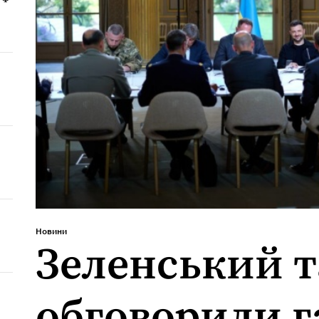
Новини
Зеленський 
обговорили г