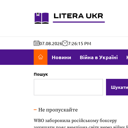
Перейти
до
literaukr.c
вмісту
07.08.2026
7:26:16 PM
Новини
Війна в Україні
Пошук
Шукат
Не пропускайте
WBO заборонила російському боксеру
захищати пояс чемпіона світу через війну 