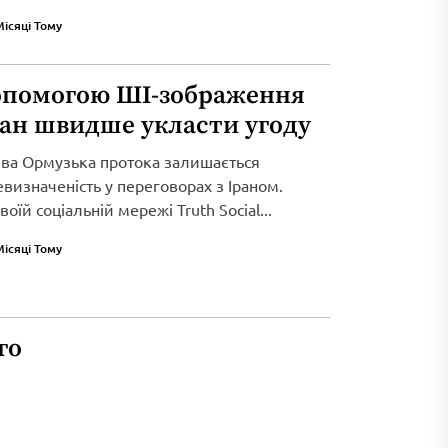
Місяці Тому
опомогою ШІ-зображення
ран швидше укласти угоду
ива Ормузька протока залишається
визначеність у переговорах з Іраном.
оїй соціальній мережі Truth Social...
Місяці Тому
го