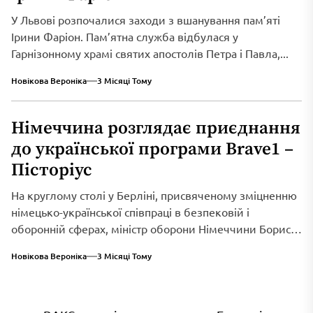
У Львові розпочалися заходи з вшанування пам’яті
Ірини Фаріон. Пам’ятна служба відбулася у
Гарнізонному храмі святих апостолів Петра і Павла,...
Новікова Вероніка
3 Місяці Тому
Німеччина розглядає приєднання
до української програми Brave1 –
Пісторіус
На круглому столі у Берліні, присвяченому зміцненню
німецько-української співпраці в безпековій і
оборонній сферах, міністр оборони Німеччини Борис
Пісторіус оголосив...
Новікова Вероніка
3 Місяці Тому