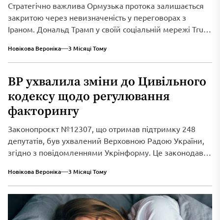
Стратегічно важлива Ормузька протока залишається
закритою через невизначеність у переговорах з
Іраном. Дональд Трамп у своїй соціальній мережі Truth
Social...
Новікова Вероніка
3 Місяці Тому
ВР ухвалила зміни до Цивільного
кодексу щодо регулювання
факторингу
Законопроєкт №12307, що отримав підтримку 248
депутатів, був ухвалений Верховною Радою України,
згідно з повідомленнями Укрінформу. Це законодавче
нововведення спрямоване...
Новікова Вероніка
3 Місяці Тому