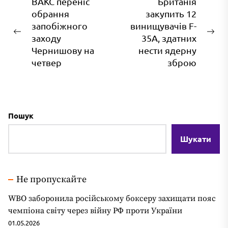
Навігація
ВАКС переніс
Британія
обрання
закупить 12
записів
запобіжного
винищувачів F-
Попередній
На
заходу
35A, здатних
запис:
зап
Чернишову на
нести ядерну
четвер
зброю
Пошук
Шукати
Не пропускайте
WBO заборонила російському боксеру захищати пояс
чемпіона світу через війну РФ проти України
01.05.2026