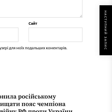
НАСТУПНИЙ ЗАПИС
Сайт
раузері для моїх подальших коментарів.
онила російському
хищати пояс чемпіона
 війну РФ проти України