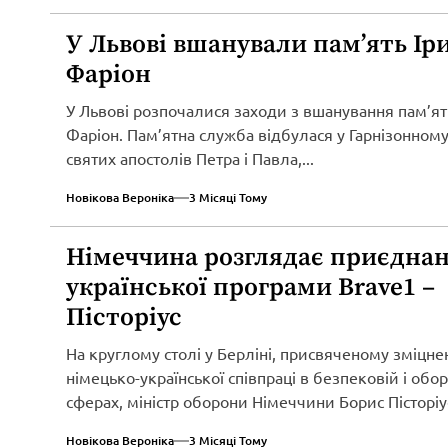
У Львові вшанували пам’ять Ір
Фаріон
У Львові розпочалися заходи з вшанування пам’ят
Фаріон. Пам’ятна служба відбулася у Гарнізонному
святих апостолів Петра і Павла,...
Новікова Вероніка
3 Місяці Тому
Німеччина розглядає приєднан
української програми Brave1 –
Пісторіус
На круглому столі у Берліні, присвяченому зміцн
німецько-української співпраці в безпековій і обо
сферах, міністр оборони Німеччини Борис Пісторіу
оголосив...
Новікова Вероніка
3 Місяці Тому