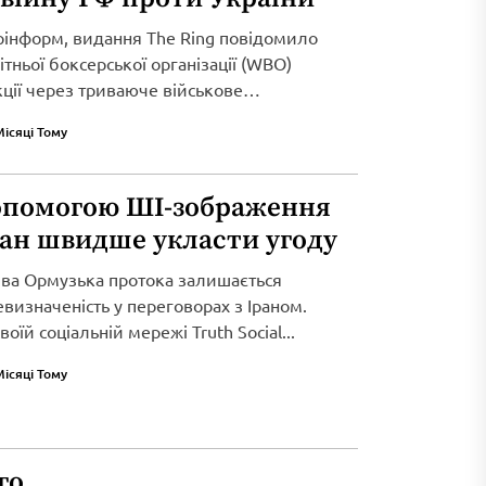
рінформ, видання The Ring повідомило
тньої боксерської організації (WBO)
кції через триваюче військове
Місяці Тому
опомогою ШІ-зображення
ран швидше укласти угоду
ива Ормузька протока залишається
визначеність у переговорах з Іраном.
оїй соціальній мережі Truth Social...
Місяці Тому
го