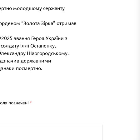
мертно молодшому сержанту
 орденом “Золота Зірка” отримав
2025 звання Героя України з
солдату Іллі Остапенку,
Олександру Шаргородському.
ідзначив державними
дзнаки посмертно.
поля позначені
*