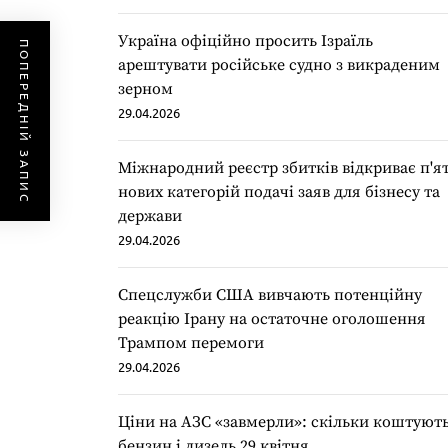
Україна офіційно просить Ізраїль
ПОПЕРЕДНІЙ ЗАПИС
арештувати російське судно з викраденим
зерном
29.04.2026
Міжнародний реєстр збитків відкриває п'я
нових категорій подачі заяв для бізнесу та
держави
29.04.2026
Спецслужби США вивчають потенційну
реакцію Ірану на остаточне оголошення
Трампом перемоги
29.04.2026
Ціни на АЗС «завмерли»: скільки коштуют
бензин і дизель 29 квітня