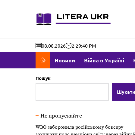
Перейти
до
literaukr.c
вмісту
08.08.2026
2:29:40 PM
Новини
Війна в Україні
Пошук
Шукат
Не пропускайте
WBO заборонила російському боксеру
захищати пояс чемпіона світу через війну 