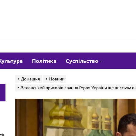
om.ua
Культура
Політика
Суспільство
Домашня
Новини
Зеленський присвоїв звання Героя України ще шістьом ві
и
РФ