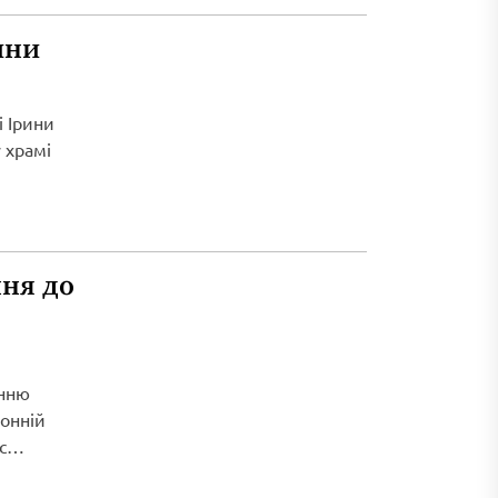
ини
і Ірини
 храмі
ня до
енню
ронній
с