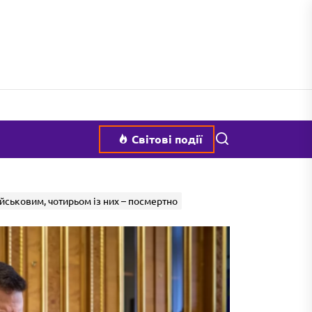
Пошук
Світові події
йськовим, чотирьом із них – посмертно