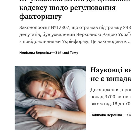
кодексу щодо регулювання
факторингу
Законопроєкт №12307, що отримав підтримку 248
депутатів, був ухвалений Верховною Радою Україн
з повідомленнями Укрінформу. Це законодавче
нововведення спрямоване...
Новікова Вероніка
3 Місяці Тому
Науковці в
не є випад
Дослідження, про
понад 3700 звітів
віком від 18 до 70.
Новікова Вероніка
3 