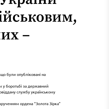
ійськовим,
них –
 що були опубліковані на
зм у боротьбі за державний
амовіддану службу українському
 врученням ордена “Золота Зірка”