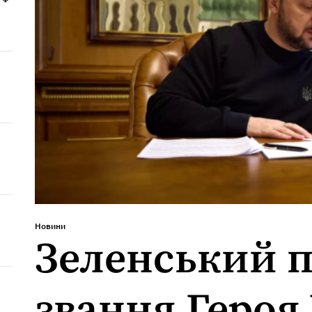
Новини
Зеленський п
звання Героя