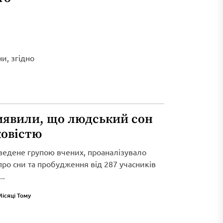
и, згідно
иявили, що людський сон
ковістю
ведене групою вчених, проаналізувало
 про сни та пробудження від 287 учасників
..
Місяці Тому