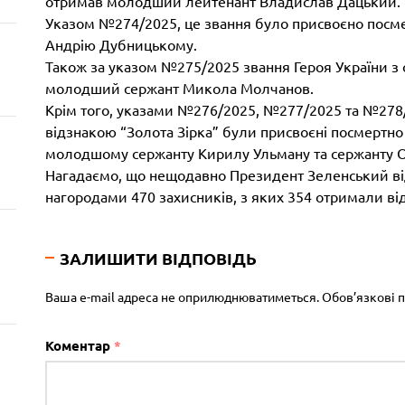
отримав молодший лейтенант Владислав Дацький.
Указом №274/2025, це звання було присвоєно пос
Андрію Дубницькому.
Також за указом №275/2025 звання Героя України з
молодший сержант Микола Молчанов.
Крім того, указами №276/2025, №277/2025 та №278/
відзнакою “Золота Зірка” були присвоєні посмертно 
молодшому сержанту Кирилу Ульману та сержанту 
Нагадаємо, що нещодавно Президент Зеленський в
нагородами 470 захисників, з яких 354 отримали ві
ЗАЛИШИТИ ВІДПОВІДЬ
Ваша e-mail адреса не оприлюднюватиметься.
Обов’язкові 
Коментар
*