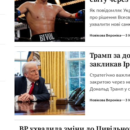
Як повідомляє Ук
про рішення Всесві
ухвалити нові сан
вторгнення...
Новікова Вероніка
3 
Трамп за д
закликав І
Стратегічно важл
закритою через не
Дональд Трамп у св
Новікова Вероніка
3 
ВР ухвалила зміни до Цивільно