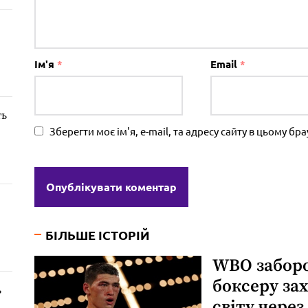
Ім'я
*
Email
*
ть
Зберегти моє ім'я, e-mail, та адресу сайту в цьому б
БІЛЬШЕ ІСТОРІЙ
WBO забор
боксеру за
ь
світу через