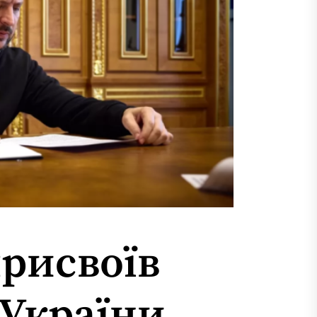
рисвоїв
 України