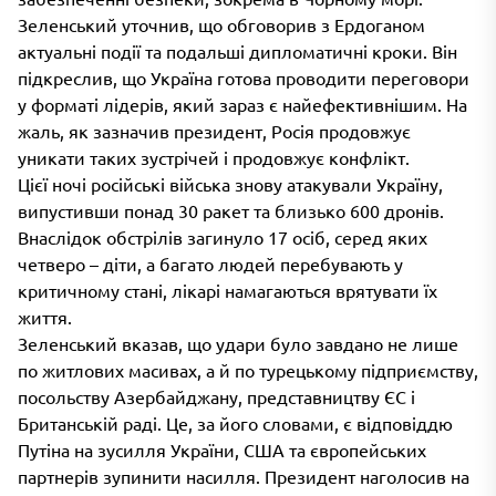
Зеленський уточнив, що обговорив з Ердоганом
актуальні події та подальші дипломатичні кроки. Він
підкреслив, що Україна готова проводити переговори
у форматі лідерів, який зараз є найефективнішим. На
жаль, як зазначив президент, Росія продовжує
уникати таких зустрічей і продовжує конфлікт.
Цієї ночі російські війська знову атакували Україну,
випустивши понад 30 ракет та близько 600 дронів.
Внаслідок обстрілів загинуло 17 осіб, серед яких
четверо – діти, а багато людей перебувають у
критичному стані, лікарі намагаються врятувати їх
життя.
Зеленський вказав, що удари було завдано не лише
по житлових масивах, а й по турецькому підприємству,
посольству Азербайджану, представництву ЄС і
Британській раді. Це, за його словами, є відповіддю
Путіна на зусилля України, США та європейських
партнерів зупинити насилля. Президент наголосив на