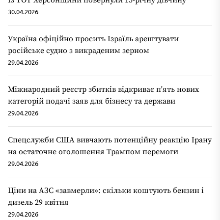
Із ТОТ Херсонщини повернули 15-річну дівчину
30.04.2026
Україна офіційно просить Ізраїль арештувати
російське судно з викраденим зерном
29.04.2026
Міжнародний реєстр збитків відкриває п'ять нових
категорій подачі заяв для бізнесу та держави
29.04.2026
Спецслужби США вивчають потенційну реакцію Ірану
на остаточне оголошення Трампом перемоги
29.04.2026
Ціни на АЗС «завмерли»: скільки коштують бензин і
дизель 29 квітня
29.04.2026