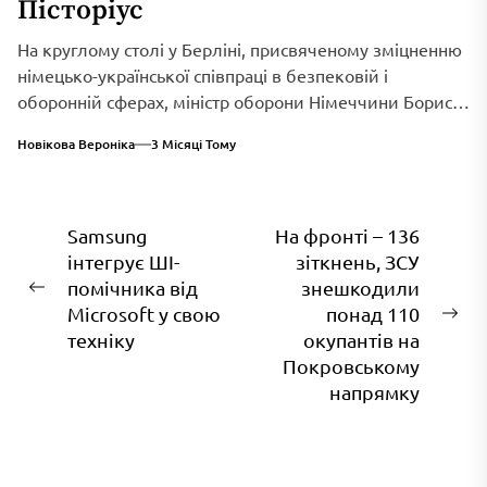
Пісторіус
На круглому столі у Берліні, присвяченому зміцненню
німецько-української співпраці в безпековій і
оборонній сферах, міністр оборони Німеччини Борис
Пісторіус оголосив...
Новікова Вероніка
3 Місяці Тому
Навігація
Samsung
На фронті – 136
інтегрує ШІ-
зіткнень, ЗСУ
записів
помічника від
знешкодили
Попередній
Microsoft у свою
понад 110
запис:
На
техніку
окупантів на
зап
Покровському
напрямку