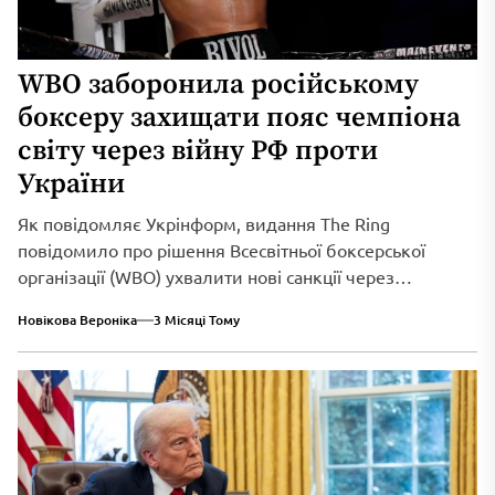
WBO заборонила російському
боксеру захищати пояс чемпіона
світу через війну РФ проти
України
Як повідомляє Укрінформ, видання The Ring
повідомило про рішення Всесвітньої боксерської
організації (WBO) ухвалити нові санкції через
триваюче військове вторгнення...
Новікова Вероніка
3 Місяці Тому