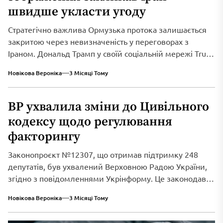
швидше укласти угоду
Стратегічно важлива Ормузька протока залишається
закритою через невизначеність у переговорах з
Іраном. Дональд Трамп у своїй соціальній мережі Truth
Social...
Новікова Вероніка
3 Місяці Тому
ВР ухвалила зміни до Цивільного
кодексу щодо регулювання
факторингу
Законопроєкт №12307, що отримав підтримку 248
депутатів, був ухвалений Верховною Радою України,
згідно з повідомленнями Укрінформу. Це законодавче
нововведення спрямоване...
Новікова Вероніка
3 Місяці Тому