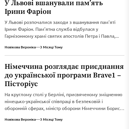
У Львові вшанували пам’ять
Ірини Фаріон
У Львові розпочалися заходи з вшанування пам’яті
Ірини Фаріон. Пам’ятна служба відбулася у
Гарнізонному храмі святих апостолів Петра і Павла,...
Новікова Вероніка
3 Місяці Тому
Німеччина розглядає приєднання
до української програми Brave1 –
Пісторіус
На круглому столі у Берліні, присвяченому зміцненню
німецько-української співпраці в безпековій і
оборонній сферах, міністр оборони Німеччини Борис
Пісторіус оголосив...
Новікова Вероніка
3 Місяці Тому