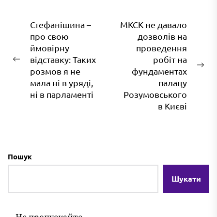
Навігація
Стефанішина –
МКСК не давало
про свою
дозволів на
записів
ймовірну
проведення
відставку: Таких
робіт на
Попередній
На
розмов я не
фундаментах
запис:
зап
мала ні в уряді,
палацу
ні в парламенті
Розумовського
в Києві
Пошук
Шукати