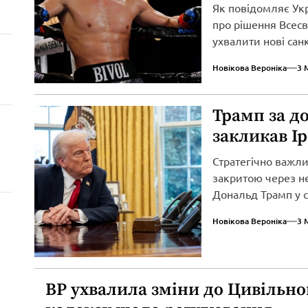
Як повідомляє Ук
про рішення Всесві
ухвалити нові сан
вторгнення...
Новікова Вероніка
3 
Трамп за д
закликав І
Стратегічно важл
закритою через не
Дональд Трамп у св
Новікова Вероніка
3 
ВР ухвалила зміни до Цивільно