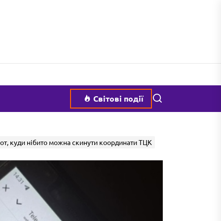
Пошук
Світові події
от, куди нібито можна скинути координати ТЦК