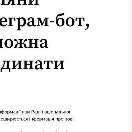
еграм-бот,
можна
рдинати
нформації при Раді національної
поширюється інформація про нові