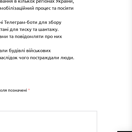
ання в кількох регіонах України,
мобілізаційний процес та посіяти
ні Телеграм-боти для збору
ані для тиску та шантажу.
ами та повідомляти про них
али будівлі військових
 внаслідок чого постраждали люди.
поля позначені
*