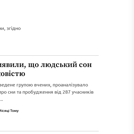
и, згідно
иявили, що людський сон
ковістю
ведене групою вчених, проаналізувало
 про сни та пробудження від 287 учасників
..
Місяці Тому