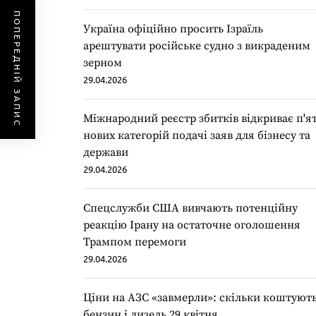
ПОПЕРЕДНІЙ ЗАПИС
Україна офіційно просить Ізраїль
арештувати російське судно з викраденим
зерном
29.04.2026
Міжнародний реєстр збитків відкриває п'я
нових категорій подачі заяв для бізнесу та
держави
29.04.2026
Спецслужби США вивчають потенційну
реакцію Ірану на остаточне оголошення
Трампом перемоги
29.04.2026
Ціни на АЗС «завмерли»: скільки коштуют
бензин і дизель 29 квітня