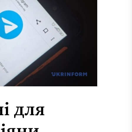
і для
сіяни