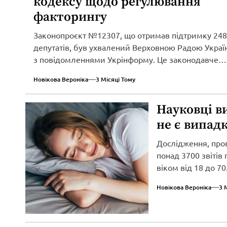
кодексу щодо регулювання
факторингу
Законопроєкт №12307, що отримав підтримку 248
депутатів, був ухвалений Верховною Радою Україн
з повідомленнями Укрінформу. Це законодавче
нововведення спрямоване...
Новікова Вероніка
3 Місяці Тому
Науковці в
не є випад
Дослідження, про
понад 3700 звітів
віком від 18 до 70.
Новікова Вероніка
3 