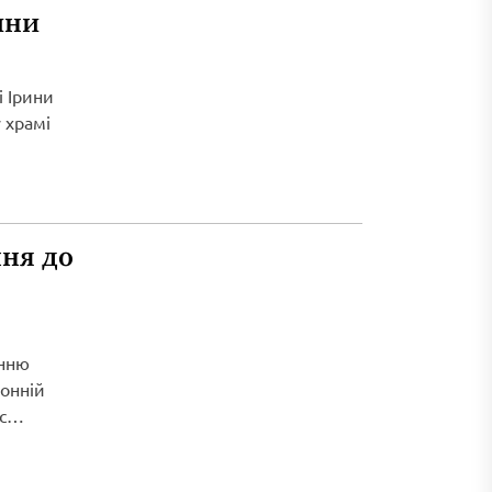
ини
і Ірини
 храмі
ня до
енню
ронній
с