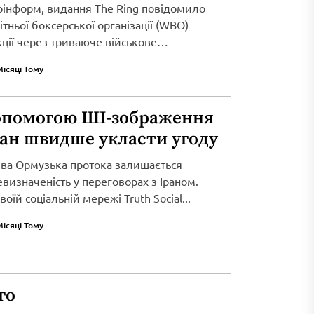
рінформ, видання The Ring повідомило
тньої боксерської організації (WBO)
кції через триваюче військове
Місяці Тому
опомогою ШІ-зображення
ран швидше укласти угоду
ива Ормузька протока залишається
визначеність у переговорах з Іраном.
оїй соціальній мережі Truth Social...
Місяці Тому
го