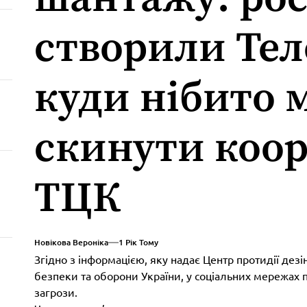
створили Тел
куди нібито 
скинути коо
ТЦК
Новікова Вероніка
1 Рік Тому
Згідно з інформацією, яку надає Центр протидії дезі
безпеки та оборони України, у соціальних мережах 
загрози.