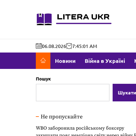
Перейти
до
literaukr.c
вмісту
06.08.2026
7:45:02 AM
Новини
Війна в Україні
Пошук
Шукат
Не пропускайте
WBO заборонила російському боксеру
захищати пояс чемпіона світу через війну 