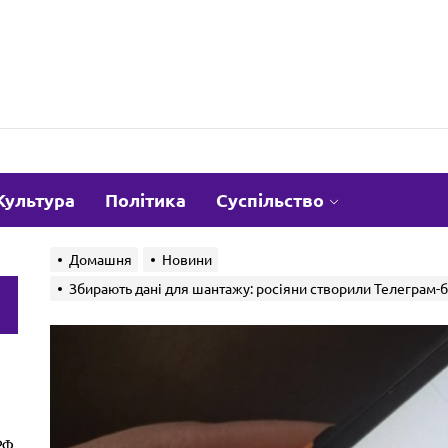
om.ua
Культура
Політика
Суспільство
Домашня
Новини
Збирають дані для шантажу: росіяни створили Телеграм-б
и
РФ