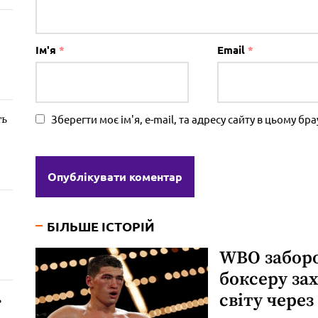
Ім'я
*
Email
*
Зберегти моє ім'я, e-mail, та адресу сайту в цьому б
ть
БІЛЬШЕ ІСТОРІЙ
WBO забор
боксеру за
світу через
ь