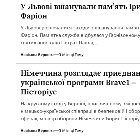
У Львові вшанували пам’ять Ір
Фаріон
У Львові розпочалися заходи з вшанування пам’ят
Фаріон. Пам’ятна служба відбулася у Гарнізонному
святих апостолів Петра і Павла,...
Новікова Вероніка
3 Місяці Тому
Німеччина розглядає приєднан
української програми Brave1 –
Пісторіус
На круглому столі у Берліні, присвяченому зміцн
німецько-української співпраці в безпековій і обо
сферах, міністр оборони Німеччини Борис Пісторіу
оголосив...
Новікова Вероніка
3 Місяці Тому