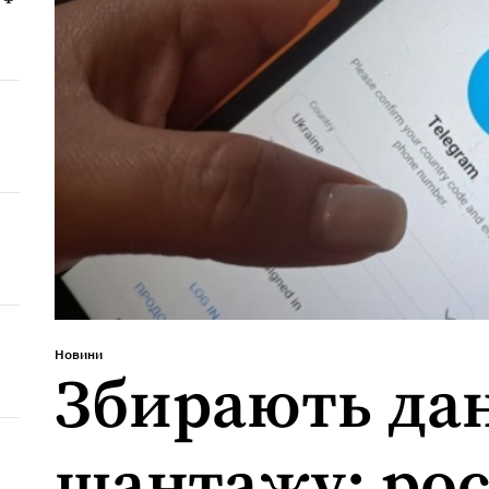
Новини
Збирають дан
шантажу: ро