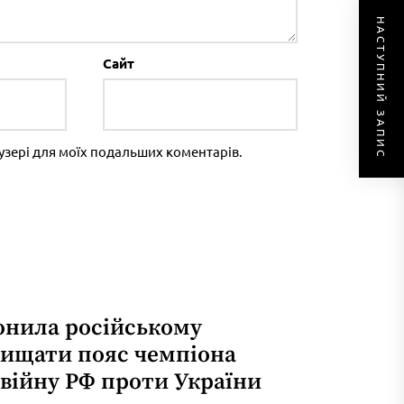
НАСТУПНИЙ ЗАПИС
Сайт
раузері для моїх подальших коментарів.
онила російському
хищати пояс чемпіона
 війну РФ проти України