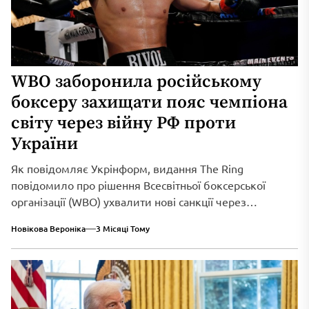
WBO заборонила російському
боксеру захищати пояс чемпіона
світу через війну РФ проти
України
Як повідомляє Укрінформ, видання The Ring
повідомило про рішення Всесвітньої боксерської
організації (WBO) ухвалити нові санкції через
триваюче військове вторгнення...
Новікова Вероніка
3 Місяці Тому