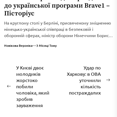
до української програми Brave1 –
Пісторіус
На круглому столі у Берліні, присвяченому зміцненню
німецько-української співпраці в безпековій і
оборонній сферах, міністр оборони Німеччини Борис
Пісторіус оголосив...
Новікова Вероніка
3 Місяці Тому
Навігація
У Києві двоє
Удар по
молодиків
Харкову: в ОВА
записів
жорстоко
уточнили
На
побили
кількість
Попередній
зап
чоловіка, який
постраждалих
запис:
зробив
зауваження