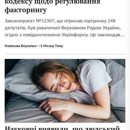
кодексу щодо регулювання
факторингу
Законопроєкт №12307, що отримав підтримку 248
депутатів, був ухвалений Верховною Радою України,
згідно з повідомленнями Укрінформу. Це законодавче
нововведення спрямоване...
Новікова Вероніка
3 Місяці Тому
Науковці виявили, що людський