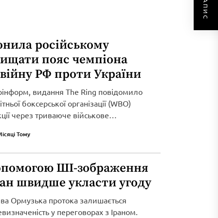
онила російському
хищати пояс чемпіона
 війну РФ проти України
рінформ, видання The Ring повідомило
тньої боксерської організації (WBO)
кції через триваюче військове
Місяці Тому
опомогою ШІ-зображення
ран швидше укласти угоду
ива Ормузька протока залишається
визначеність у переговорах з Іраном.