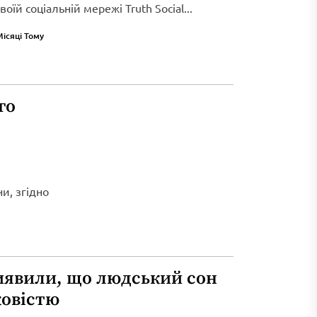
оїй соціальній мережі Truth Social...
Місяці Тому
го
и, згідно
иявили, що людський сон
ковістю