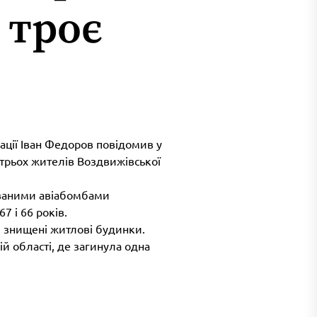
 троє
рації Іван Федоров повідомив у
трьох жителів Воздвижівської
ованими авіабомбами
7 і 66 років.
 знищені житлові будинки.
ій області, де загинула одна