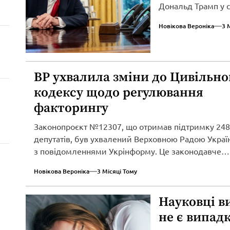
Дональд Трамп у св
Новікова Вероніка
3 
ВР ухвалила зміни до Цивільно
кодексу щодо регулювання
факторингу
Законопроєкт №12307, що отримав підтримку 248
депутатів, був ухвалений Верховною Радою Україн
з повідомленнями Укрінформу. Це законодавче
нововведення спрямоване...
Новікова Вероніка
3 Місяці Тому
Науковці в
не є випад