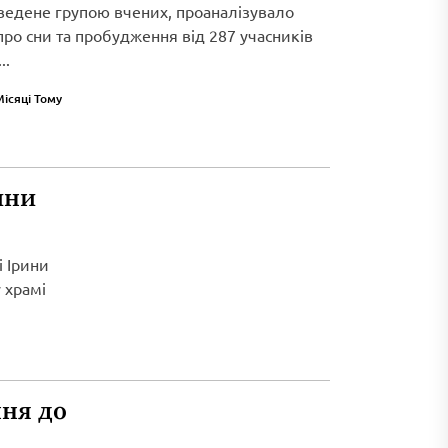
ведене групою вчених, проаналізувало
 про сни та пробудження від 287 учасників
..
Місяці Тому
ини
і Ірини
 храмі
ня до