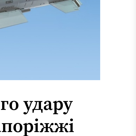
го удару
апоріжжі