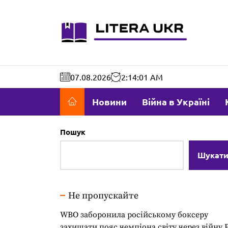
Перейти
до
literaukr.c
вмісту
07.08.2026
2:14:02 AM
Новини
Війна в Україні
Пошук
Шукат
Не пропускайте
WBO заборонила російському боксеру
захищати пояс чемпіона світу через війну 