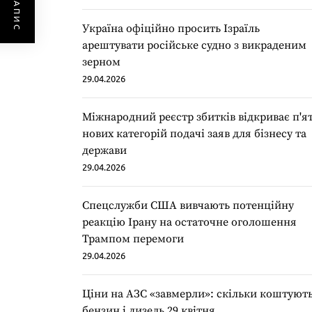
Україна офіційно просить Ізраїль
арештувати російське судно з викраденим
зерном
29.04.2026
Міжнародний реєстр збитків відкриває п'я
нових категорій подачі заяв для бізнесу та
держави
29.04.2026
Спецслужби США вивчають потенційну
реакцію Ірану на остаточне оголошення
Трампом перемоги
29.04.2026
Ціни на АЗС «завмерли»: скільки коштуют
бензин і дизель 29 квітня