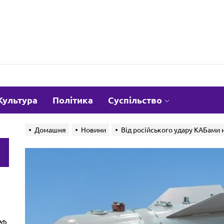
om.ua
Культура
Політика
Суспільство
Домашня
Новини
Від російського удару КАБами
и
РФ