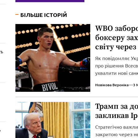
БІЛЬШЕ ІСТОРІЙ
WBO забор
боксеру за
світу через
ть
Як повідомляє Ук
про рішення Всесві
ухвалити нові сан
вторгнення...
Новікова Вероніка
3 
Трамп за д
закликав І
Стратегічно важл
ь
закритою через не