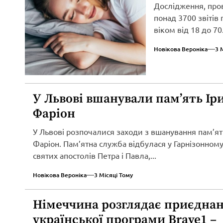
Дослідження, про
понад 3700 звітів
віком від 18 до 70.
Новікова Вероніка
3 
У Львові вшанували пам’ять Ір
Фаріон
У Львові розпочалися заходи з вшанування пам’ят
Фаріон. Пам’ятна служба відбулася у Гарнізонному
святих апостолів Петра і Павла,...
Новікова Вероніка
3 Місяці Тому
Німеччина розглядає приєднан
української програми Brave1 –