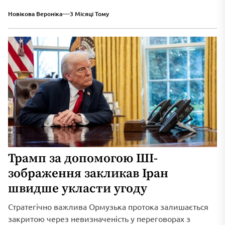
триваюче військове вторгнення...
Новікова Вероніка
3 Місяці Тому
Трамп за допомогою ШІ-
зображення закликав Іран
швидше укласти угоду
Стратегічно важлива Ормузька протока залишається
закритою через невизначеність у переговорах з