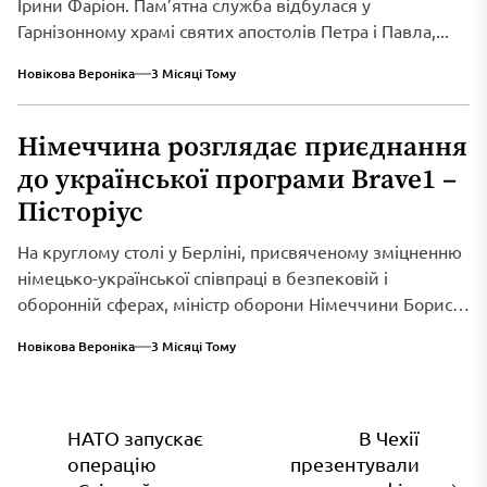
Ірини Фаріон. Пам’ятна служба відбулася у
Гарнізонному храмі святих апостолів Петра і Павла,...
Новікова Вероніка
3 Місяці Тому
Німеччина розглядає приєднання
до української програми Brave1 –
Пісторіус
На круглому столі у Берліні, присвяченому зміцненню
німецько-української співпраці в безпековій і
оборонній сферах, міністр оборони Німеччини Борис
Пісторіус оголосив...
Новікова Вероніка
3 Місяці Тому
Навігація
НАТО запускає
В Чехії
операцію
презентували
записів