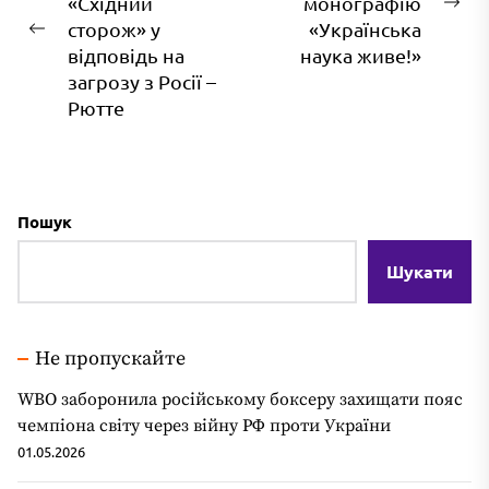
«Східний
монографію
На
сторож» у
«Українська
Попередній
зап
відповідь на
наука живе!»
запис:
загрозу з Росії –
Рютте
Пошук
Шукати
Не пропускайте
WBO заборонила російському боксеру захищати пояс
чемпіона світу через війну РФ проти України
01.05.2026