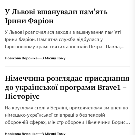
У Львові вшанували пам’ять
Ірини Фаріон
У Львові розпочалися заходи з вшанування пам’яті
Ірини Фаріон. Пам’ятна служба відбулася у
Гарнізонному храмі святих апостолів Петра і Павла,...
Новікова Вероніка
3 Місяці Тому
Німеччина розглядає приєднання
до української програми Brave1 –
Пісторіус
На круглому столі у Берліні, присвяченому зміцненню
німецько-української співпраці в безпековій і
оборонній сферах, міністр оборони Німеччини Борис
Пісторіус оголосив...
Новікова Вероніка
3 Місяці Тому