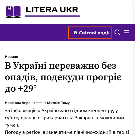
Перейти
literaukr.com.ua
до
вмісту
Мен
Пошук
Світові події
Новини
В Україні переважно без
опадів, подекуди прогріє
до +29°
Новікова Вероніка
11 Місяців Тому
За інформацією Українського гідрометеоцентру, у
суботу вранці в Прикарпатті та Закарпатті можливий
туман.
Погоду в регіоні визначатиме північно-східний вітер зі