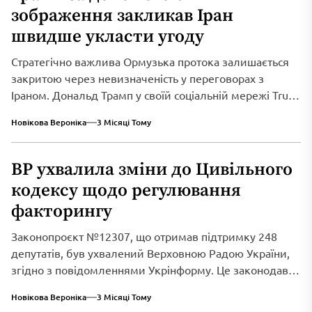
зображення закликав Іран
швидше укласти угоду
Стратегічно важлива Ормузька протока залишається
закритою через невизначеність у переговорах з
Іраном. Дональд Трамп у своїй соціальній мережі Truth
Social...
Новікова Вероніка
3 Місяці Тому
ВР ухвалила зміни до Цивільного
кодексу щодо регулювання
факторингу
Законопроєкт №12307, що отримав підтримку 248
депутатів, був ухвалений Верховною Радою України,
згідно з повідомленнями Укрінформу. Це законодавче
нововведення спрямоване...
Новікова Вероніка
3 Місяці Тому