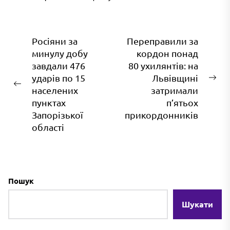
Навігація
Росіяни за
Переправили за
минулу добу
кордон понад
записів
завдали 476
80 ухилянтів: на
ударів по 15
Львівщині
На
Попередній
населених
затримали
зап
запис:
пунктах
п’ятьох
Запорізької
прикордонників
області
Пошук
Шукати