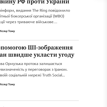
 війну РФ проти України
рінформ, видання The Ring повідомило
тньої боксерської організації (WBO)
кції через триваюче військове
Місяці Тому
опомогою ШІ-зображення
ран швидше укласти угоду
ива Ормузька протока залишається
визначеність у переговорах з Іраном.
оїй соціальній мережі Truth Social...
Місяці Тому