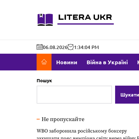
Перейти
до
literaukr.c
вмісту
06.08.2026
1:34:05 PM
Новини
Війна в Україні
Пошук
Шукат
Не пропускайте
WBO заборонила російському боксеру
захищати пояс чемпіона світу через війну 