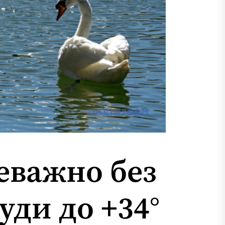
реважно без
уди до +34°