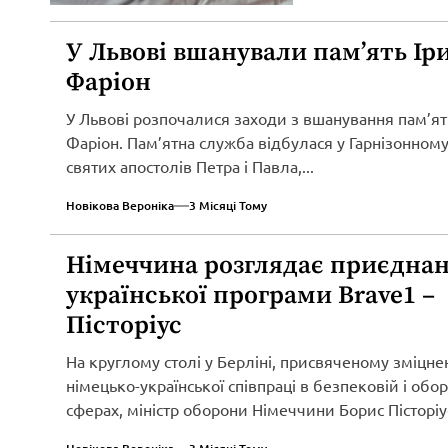
У Львові вшанували пам’ять Ір
Фаріон
У Львові розпочалися заходи з вшанування пам’ят
Фаріон. Пам’ятна служба відбулася у Гарнізонному
святих апостолів Петра і Павла,...
Новікова Вероніка
3 Місяці Тому
Німеччина розглядає приєднан
української програми Brave1 –
Пісторіус
На круглому столі у Берліні, присвяченому зміцн
німецько-української співпраці в безпековій і обо
сферах, міністр оборони Німеччини Борис Пісторіу
оголосив...