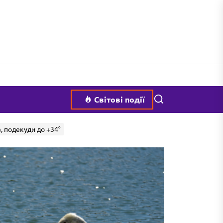
Пошук
Світові події
, подекуди до +34°