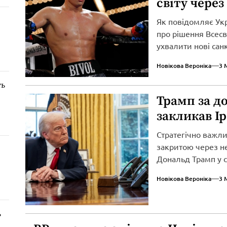
світу через
Як повідомляє Ук
про рішення Всесві
ухвалити нові сан
вторгнення...
Новікова Вероніка
3 
ть
Трамп за д
закликав І
Стратегічно важл
закритою через не
Дональд Трамп у св
Новікова Вероніка
3 
ь