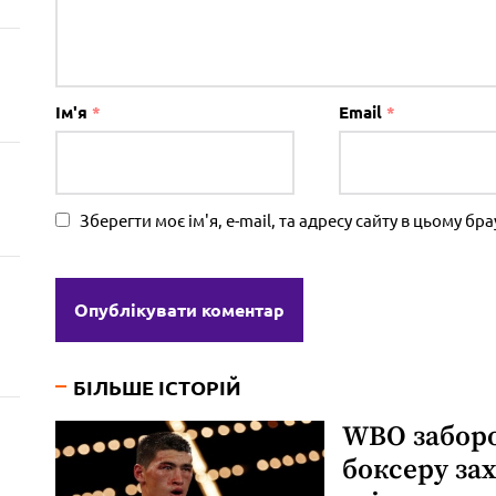
Ім'я
*
Email
*
Зберегти моє ім'я, e-mail, та адресу сайту в цьому б
БІЛЬШЕ ІСТОРІЙ
WBO забор
боксеру за