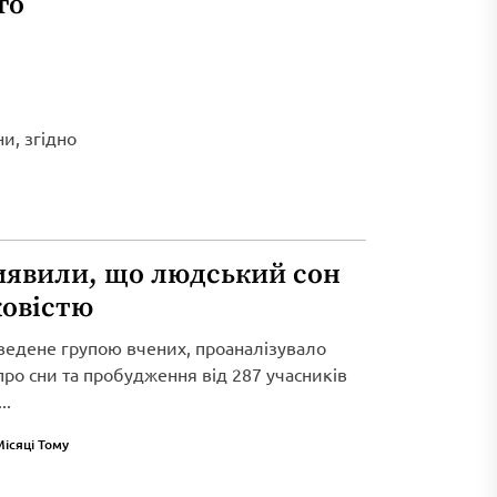
го
и, згідно
иявили, що людський сон
ковістю
ведене групою вчених, проаналізувало
 про сни та пробудження від 287 учасників
..
Місяці Тому