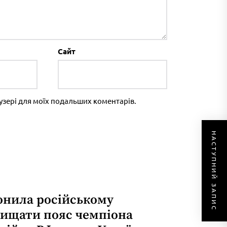
Сайт
раузері для моїх подальших коментарів.
НАСТУПНИЙ ЗАПИС
онила російському
хищати пояс чемпіона