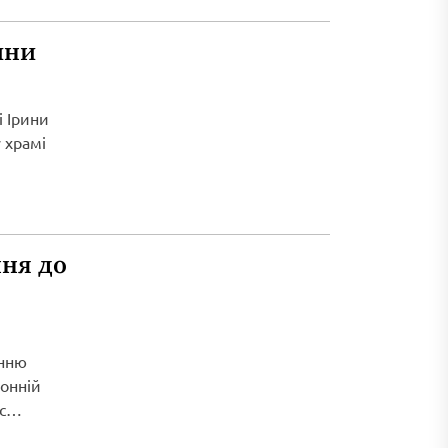
ини
і Ірини
 храмі
ня до
енню
ронній
с