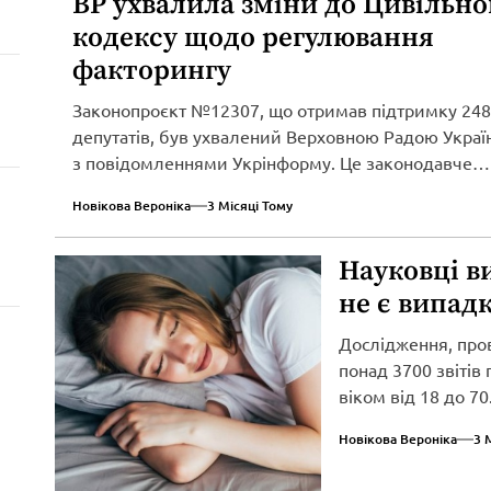
ВР ухвалила зміни до Цивільно
кодексу щодо регулювання
факторингу
Законопроєкт №12307, що отримав підтримку 248
депутатів, був ухвалений Верховною Радою Україн
з повідомленнями Укрінформу. Це законодавче
нововведення спрямоване...
Новікова Вероніка
3 Місяці Тому
Науковці в
не є випад
Дослідження, про
понад 3700 звітів
віком від 18 до 70.
Новікова Вероніка
3 