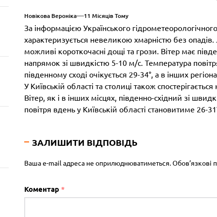
Новікова Вероніка
11 Місяців Тому
За інформацією Українського гідрометеорологічного 
характеризується невеликою хмарністю без опадів.
можливі короткочасні дощі та грози. Вітер має півд
напрямок зі швидкістю 5-10 м/с. Температура повітря
південному сході очікується 29-34°, а в інших регіонах
У Київській області та столиці також спостерігається
Вітер, як і в інших місцях, південно-східний зі швид
повітря вдень у Київській області становитиме 26-31°
ЗАЛИШИТИ ВІДПОВІДЬ
Ваша e-mail адреса не оприлюднюватиметься.
Обов’язкові 
Коментар
*