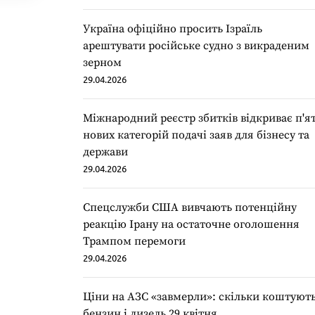
Україна офіційно просить Ізраїль
арештувати російське судно з викраденим
зерном
29.04.2026
Міжнародний реєстр збитків відкриває п'я
нових категорій подачі заяв для бізнесу та
держави
29.04.2026
Спецслужби США вивчають потенційну
реакцію Ірану на остаточне оголошення
Трампом перемоги
29.04.2026
Ціни на АЗС «завмерли»: скільки коштуют
бензин і дизель 29 квітня