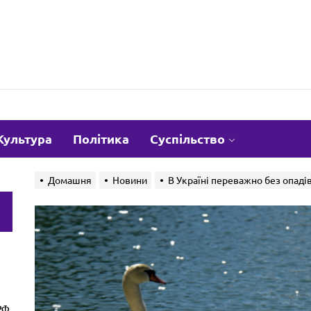
om.ua
Культура
Політика
Суспільство
Домашня
Новини
В Україні переважно без опадів
и
РФ