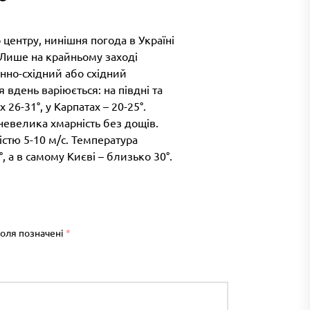
центру, нинішня погода в Україні
 Лише на крайньому заході
енно-східний або східний
 вдень варіюється: на півдні та
 26-31°, у Карпатах – 20-25°.
 невелика хмарність без дощів.
кістю 5-10 м/с. Температура
, а в самому Києві – близько 30°.
поля позначені
*