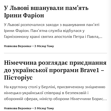
У Львові вшанували пам’ять
Ірини Фаріон
У Львові розпочалися заходи з вшанування пам’яті
Ірини Фаріон. Пам’ятна служба відбулася у
Гарнізонному храмі святих апостолів Петра і Павла,...
Новікова Вероніка
3 Місяці Тому
Німеччина розглядає приєднання
до української програми Brave1 –
Пісторіус
На круглому столі у Берліні, присвяченому зміцненню
німецько-української співпраці в безпековій і
оборонній сферах, міністр оборони Німеччини Борис
Пісторіус оголосив...
Новікова Вероніка
3 Місяці Тому