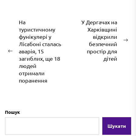
Навігація
На
У Дергачах на
туристичному
Харківщині
записів
фунікулері у
відкрили
На
Лісабоні сталась
безпечний
зап
аварія, 15
простір для
Попередній
загиблих, ще 18
дітей
запис:
людей
отримали
поранення
Пошук
Шукати