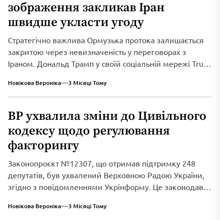
зображення закликав Іран
швидше укласти угоду
Стратегічно важлива Ормузька протока залишається
закритою через невизначеність у переговорах з
Іраном. Дональд Трамп у своїй соціальній мережі Truth
Social...
Новікова Вероніка
3 Місяці Тому
ВР ухвалила зміни до Цивільного
кодексу щодо регулювання
факторингу
Законопроєкт №12307, що отримав підтримку 248
депутатів, був ухвалений Верховною Радою України,
згідно з повідомленнями Укрінформу. Це законодавче
нововведення спрямоване...
Новікова Вероніка
3 Місяці Тому