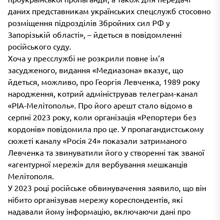
даних представникам українських спецслужб стосовно
розміщення підрозділів Збройних сил РФ у
Запорізькій області», – йдеться в повідомленні
російського суду.
Хоча у пресслужбі не розкрили повне ім’я
засудженого, видання «Медиазона» вказує, що
йдеться, можливо, про Георгія Левченка, 1989 року
народження, котрий адміністрував телеграм-канал
«РІА-Мелітополь». Про його арешт стало відомо в
серпні 2023 року, коли організація «Репортери без
кордонів» повідомила про це. У пропагандистському
сюжеті каналу «Росія 24» показали затриманого
Левченка та звинуватили його у створенні так званої
«агентурної мережі» для вербування мешканців
Мелітополя.
У 2023 році російське обвинувачення заявило, що він
нібито організував мережу кореспондентів, які
надавали йому інформацію, включаючи дані про