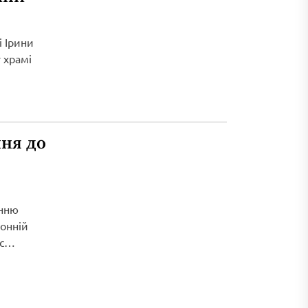
і Ірини
 храмі
ня до
енню
ронній
с