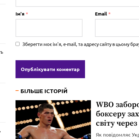
Ім'я
*
Email
*
Зберегти моє ім'я, e-mail, та адресу сайту в цьому б
ть
БІЛЬШЕ ІСТОРІЙ
WBO забор
боксеру за
світу через
ь
Як повідомляє Ук