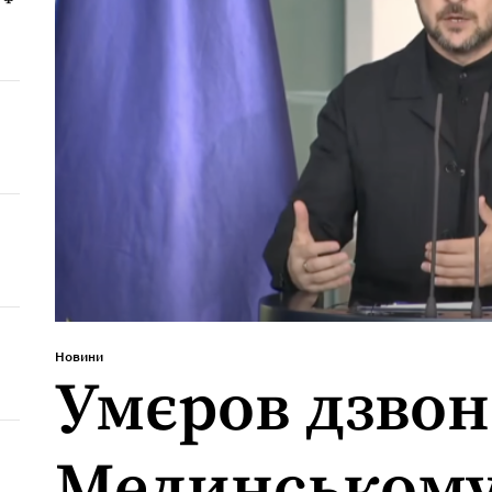
Новини
Умєров дзво
Мединському