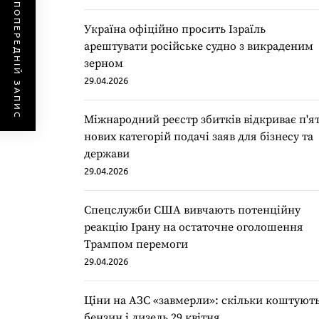
ПОПЕРЕДНІЙ ЗАПИС
Україна офіційно просить Ізраїль
арештувати російське судно з викраденим
зерном
29.04.2026
Міжнародний реєстр збитків відкриває п'я
нових категорій подачі заяв для бізнесу та
держави
29.04.2026
Спецслужби США вивчають потенційну
реакцію Ірану на остаточне оголошення
Трампом перемоги
29.04.2026
Ціни на АЗС «завмерли»: скільки коштуют
бензин і дизель 29 квітня