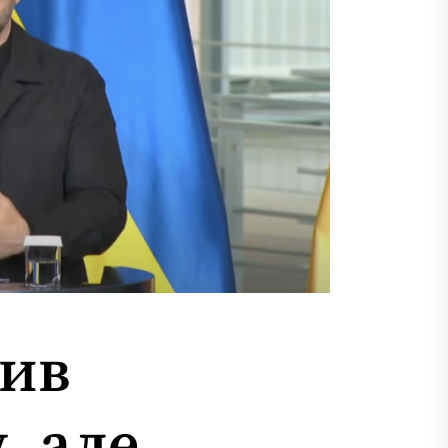
нив
, але