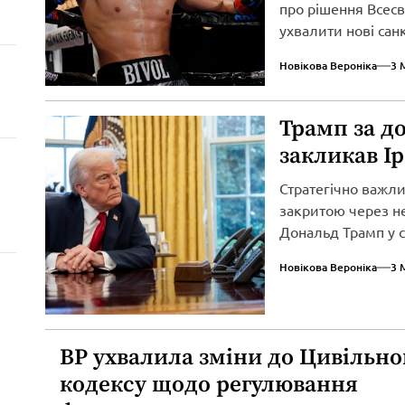
про рішення Всесві
ухвалити нові сан
вторгнення...
Новікова Вероніка
3 
Трамп за д
закликав І
Стратегічно важл
закритою через не
Дональд Трамп у св
Новікова Вероніка
3 
ВР ухвалила зміни до Цивільно
кодексу щодо регулювання