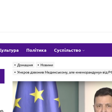
om.ua
Культура
Політика
Суспільство
Домашня
Новини
Умєров дзвонив Мединському, але «меморандуму» від РФ
и
РФ