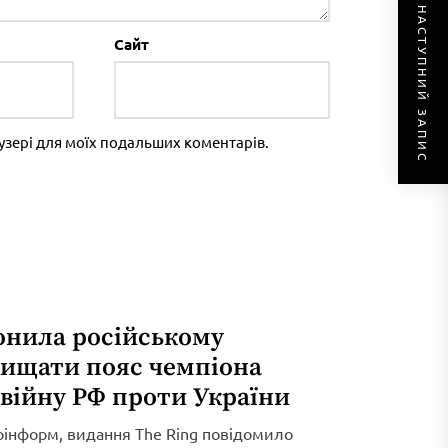
НАСТУПНИЙ ЗАПИС
Сайт
раузері для моїх подальших коментарів.
онила російському
хищати пояс чемпіона
 війну РФ проти України
рінформ, видання The Ring повідомило