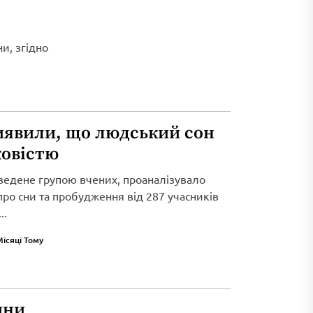
и, згідно
иявили, що людський сон
ковістю
ведене групою вчених, проаналізувало
 про сни та пробудження від 287 учасників
..
Місяці Тому
ини