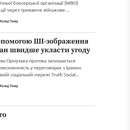
тньої боксерської організації (WBO)
кції через триваюче військове
Місяці Тому
опомогою ШІ-зображення
ран швидше укласти угоду
ива Ормузька протока залишається
визначеність у переговорах з Іраном.
оїй соціальній мережі Truth Social...
Місяці Тому
го