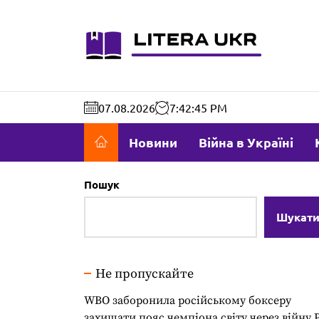
Перейти
до
literaukr.c
вмісту
07.08.2026
7:42:46 PM
Новини
Війна в Україні
Пошук
Шукат
Не пропускайте
WBO заборонила російському боксеру
захищати пояс чемпіона світу через війну 