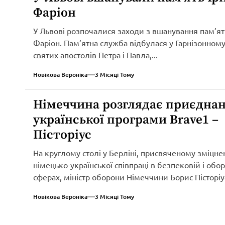
Фаріон
У Львові розпочалися заходи з вшанування пам’ят
Фаріон. Пам’ятна служба відбулася у Гарнізонному
святих апостолів Петра і Павла,...
Новікова Вероніка
3 Місяці Тому
Німеччина розглядає приєднан
української програми Brave1 –
Пісторіус
На круглому столі у Берліні, присвяченому зміцн
німецько-української співпраці в безпековій і обо
сферах, міністр оборони Німеччини Борис Пісторіу
оголосив...
Новікова Вероніка
3 Місяці Тому