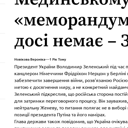
«меморандум
досі немає –
Новікова Вероніка
1 Рік Тому
Президент України Володимир Зеленський під час 
канцлером Німеччини Фрідріхом Мерцом у Берліні 
забезпечити завершення війни, розв’язаною Росією.
метою є досягнення миру, а не конкретний майданч
Зеленський підкреслив, що російська сторона пості
для затримки переговорного процесу. Він зауважив
нейтральну Женеву, то питання полягає не в виборі 
позиції президента Путіна та його намірах.
Глава держави також повідомив, що Україна очікува
припинення вогню та порядку денного для зустрічі л