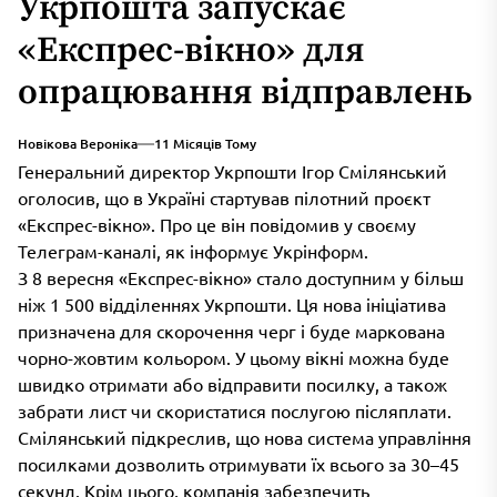
Укрпошта запускає
«Експрес-вікно» для
опрацювання відправлень
Новікова Вероніка
11 Місяців Тому
Генеральний директор Укрпошти Ігор Смілянський
оголосив, що в Україні стартував пілотний проєкт
«Експрес-вікно». Про це він повідомив у своєму
Телеграм-каналі, як інформує Укрінформ.
З 8 вересня «Експрес-вікно» стало доступним у більш
ніж 1 500 відділеннях Укрпошти. Ця нова ініціатива
призначена для скорочення черг і буде маркована
чорно-жовтим кольором. У цьому вікні можна буде
швидко отримати або відправити посилку, а також
забрати лист чи скористатися послугою післяплати.
Смілянський підкреслив, що нова система управління
посилками дозволить отримувати їх всього за 30–45
секунд. Крім цього, компанія забезпечить