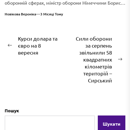
оборонній сферах, міністр оборони Німеччини Борис
Пісторіус оголосив...
Новікова Вероніка
3 Місяці Тому
Навігація
Курси долара та
Сили оборони
євро на 8
за серпень
записів
Попередній
вересня
звільнили 58
запис:
квадратних
На
кілометрів
зап
територій –
Сирський
Пошук
Шукати