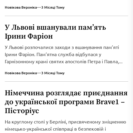
Новікова Вероніка
3 Місяці Тому
У Львові вшанували пам’ять
Ірини Фаріон
У Львові розпочалися заходи з вшанування пам’яті
Ірини Фаріон. Пам’ятна служба відбулася у
Гарнізонному храмі святих апостолів Петра і Павла,...
Новікова Вероніка
3 Місяці Тому
Німеччина розглядає приєднання
до української програми Brave1 –
Пісторіус
На круглому столі у Берліні, присвяченому зміцненню
німецько-української співпраці в безпековій і