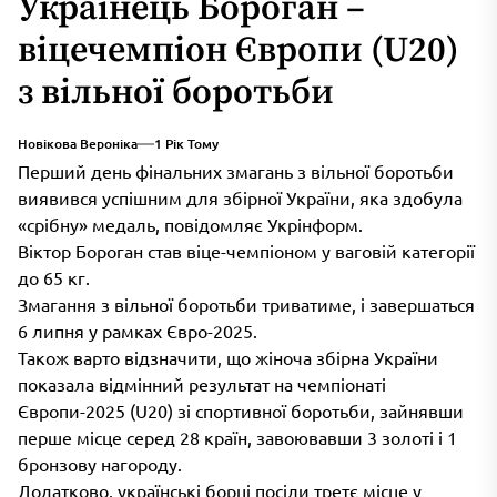
Українець Бороган –
віцечемпіон Європи (U20)
з вільної боротьби
Новікова Вероніка
1 Рік Тому
Перший день фінальних змагань з вільної боротьби
виявився успішним для збірної України, яка здобула
«срібну» медаль, повідомляє Укрінформ.
Віктор Бороган став віце-чемпіоном у ваговій категорії
до 65 кг.
Змагання з вільної боротьби триватиме, і завершаться
6 липня у рамках Євро-2025.
Також варто відзначити, що жіноча збірна України
показала відмінний результат на чемпіонаті
Європи-2025 (U20) зі спортивної боротьби, зайнявши
перше місце серед 28 країн, завоювавши 3 золоті і 1
бронзову нагороду.
Додатково, українські борці посіли третє місце у