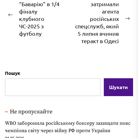
“Баварію” в 1/4
затримали
записів
фіналу
агента
Попередній
клубного
російських
На
запис:
ЧС-2025 з
спецслужб, який
зап
футболу
5 липня вчинив
теракт в Одесі
Пошук
Шукати
Не пропускайте
WBO заборонила російському боксеру захищати пояс
чемпіона світу через війну РФ проти України
01.05.2026