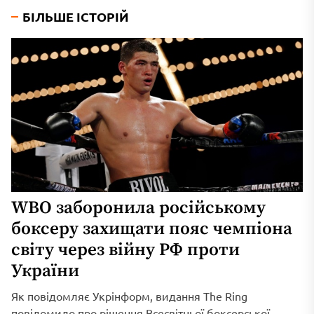
БІЛЬШЕ ІСТОРІЙ
WBO заборонила російському
боксеру захищати пояс чемпіона
світу через війну РФ проти
України
Як повідомляє Укрінформ, видання The Ring
повідомило про рішення Всесвітньої боксерської