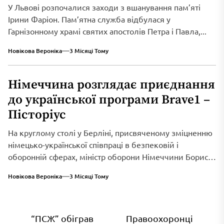
У Львові розпочалися заходи з вшанування пам’яті
Ірини Фаріон. Пам’ятна служба відбулася у
Гарнізонному храмі святих апостолів Петра і Павла,...
Новікова Вероніка
3 Місяці Тому
Німеччина розглядає приєднання
до української програми Brave1 –
Пісторіус
На круглому столі у Берліні, присвяченому зміцненню
німецько-української співпраці в безпековій і
оборонній сферах, міністр оборони Німеччини Борис
Пісторіус оголосив...
Новікова Вероніка
3 Місяці Тому
Навігація
“ПСЖ” обіграв
Правоохоронці