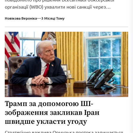
організації (WBO) ухвалити нові санкції через
триваюче військове вторгнення...
Новікова Вероніка
3 Місяці Тому
Трамп за допомогою ШІ-
зображення закликав Іран
швидше укласти угоду
Стратегічно важлива Ормузька протока залишається