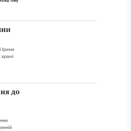
Місяці Тому
ини
і Ірини
 храмі
ня до
енню
ронній