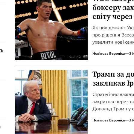
боксеру за
світу через
Як повідомляє Ук
про рішення Всесві
ухвалити нові сан
вторгнення...
ть
Новікова Вероніка
3 
Трамп за д
закликав І
Стратегічно важл
закритою через не
Дональд Трамп у св
Новікова Вероніка
3 
ь