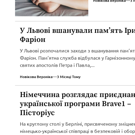
Новікова Вероніка
3 
У Львові вшанували пам’ять Ір
Фаріон
У Львові розпочалися заходи з вшанування пам’ят
Фаріон. Пам’ятна служба відбулася у Гарнізонному
святих апостолів Петра і Павла,...
Новікова Вероніка
3 Місяці Тому
Німеччина розглядає приєднан
української програми Brave1 –
Пісторіус
На круглому столі у Берліні, присвяченому зміцн
німецько-української співпраці в безпековій і обо