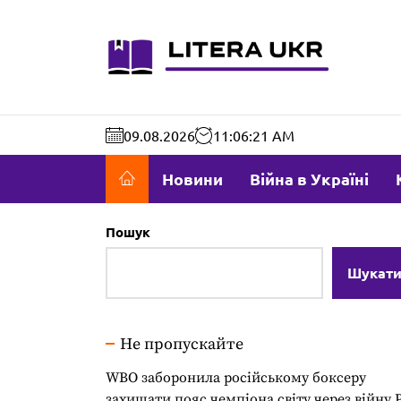
Перейти
до
literaukr.c
вмісту
09.08.2026
11:06:22 AM
Новини
Війна в Україні
Пошук
Шукат
Не пропускайте
WBO заборонила російському боксеру
захищати пояс чемпіона світу через війну 