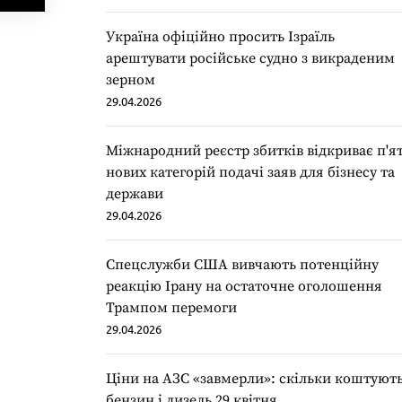
Україна офіційно просить Ізраїль
арештувати російське судно з викраденим
зерном
29.04.2026
Міжнародний реєстр збитків відкриває п'я
нових категорій подачі заяв для бізнесу та
держави
29.04.2026
Спецслужби США вивчають потенційну
реакцію Ірану на остаточне оголошення
Трампом перемоги
29.04.2026
Ціни на АЗС «завмерли»: скільки коштуют
бензин і дизель 29 квітня