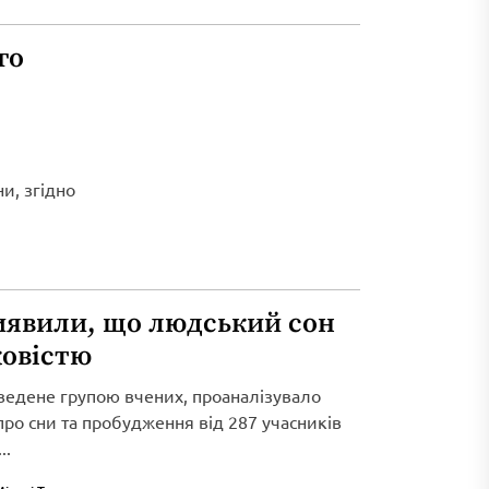
го
и, згідно
иявили, що людський сон
ковістю
ведене групою вчених, проаналізувало
 про сни та пробудження від 287 учасників
..