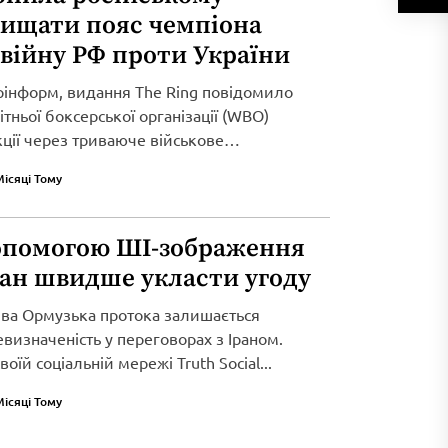
хищати пояс чемпіона
 війну РФ проти України
рінформ, видання The Ring повідомило
тньої боксерської організації (WBO)
кції через триваюче військове
Місяці Тому
опомогою ШІ-зображення
ран швидше укласти угоду
ива Ормузька протока залишається
визначеність у переговорах з Іраном.
оїй соціальній мережі Truth Social...
Місяці Тому