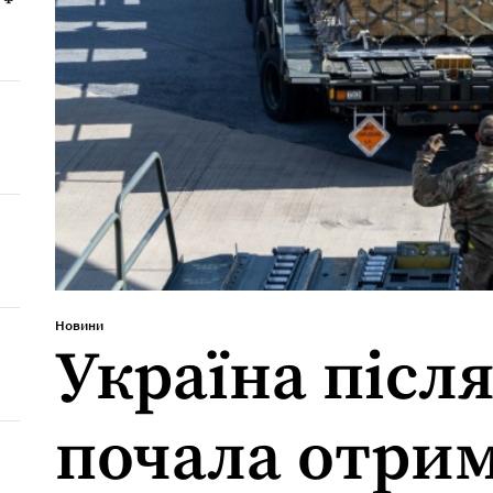
Новини
Україна післ
почала отри