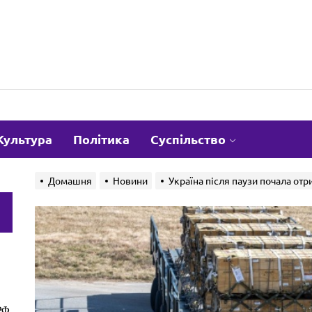
om.ua
Культура
Політика
Суспільство
Домашня
Новини
Україна після паузи почала от
и
РФ