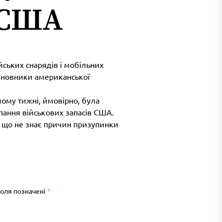
 США
ських снарядів і мобільних
чиновники американської
лому тижні, ймовірно, була
ання військових запасів США.
 що не знає причин призупинки
поля позначені
*