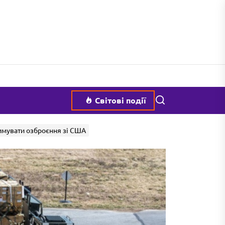
Пошук
Світові події
римувати озброєння зі США