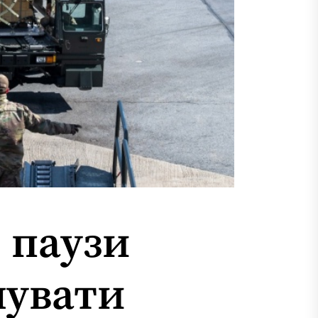
я паузи
мувати