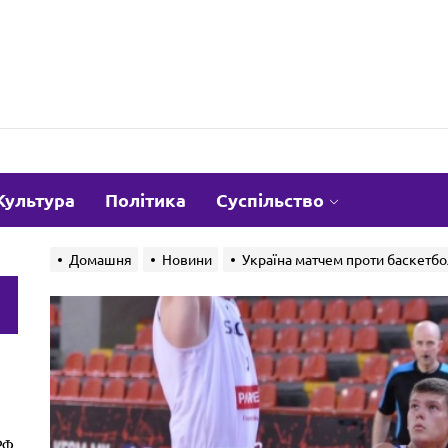
om.ua
Культура
Політика
Суспільство
Домашня
Новини
Україна матчем проти баскетбол
и
РФ