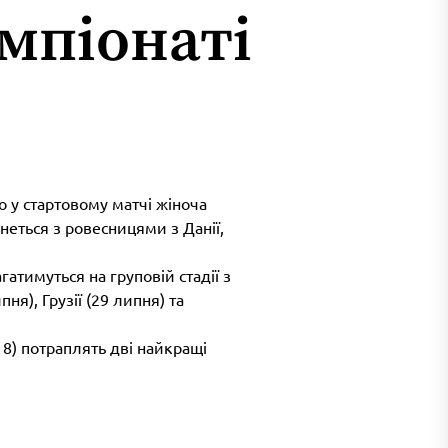
емпіонаті
 у стартовому матчі жіноча
неться з ровесницями з Данії,
атимуться на груповій стадії з
я), Грузії (29 липня) та
8) потраплять дві найкращі