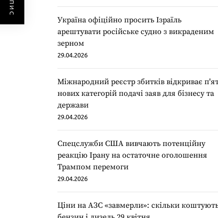
Україна офіційно просить Ізраїль
арештувати російське судно з викраденим
зерном
29.04.2026
Міжнародний реєстр збитків відкриває п'я
нових категорій подачі заяв для бізнесу та
держави
29.04.2026
Спецслужби США вивчають потенційну
реакцію Ірану на остаточне оголошення
Трампом перемоги
29.04.2026
Ціни на АЗС «завмерли»: скільки коштуют
бензин і дизель 29 квітня