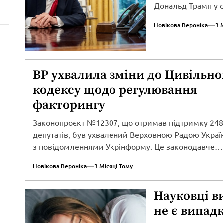
Дональд Трамп у св
Новікова Вероніка
3 
ВР ухвалила зміни до Цивільно
кодексу щодо регулювання
факторингу
Законопроєкт №12307, що отримав підтримку 248
депутатів, був ухвалений Верховною Радою Україн
з повідомленнями Укрінформу. Це законодавче
нововведення спрямоване...
Новікова Вероніка
3 Місяці Тому
Науковці в
не є випад