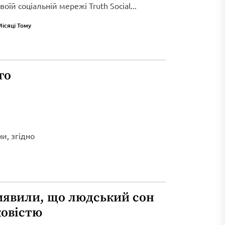
оїй соціальній мережі Truth Social...
Місяці Тому
го
и, згідно
иявили, що людський сон
ковістю