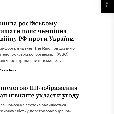
онила російському
хищати пояс чемпіона
 війну РФ проти України
рінформ, видання The Ring повідомило
тньої боксерської організації (WBO)
кції через триваюче військове
Місяці Тому
опомогою ШІ-зображення
ран швидше укласти угоду
ива Ормузька протока залишається
визначеність у переговорах з Іраном.