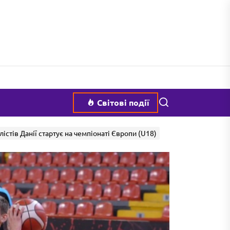
Пошук
Світові події
істів Данії стартує на чемпіонаті Європи (U18)