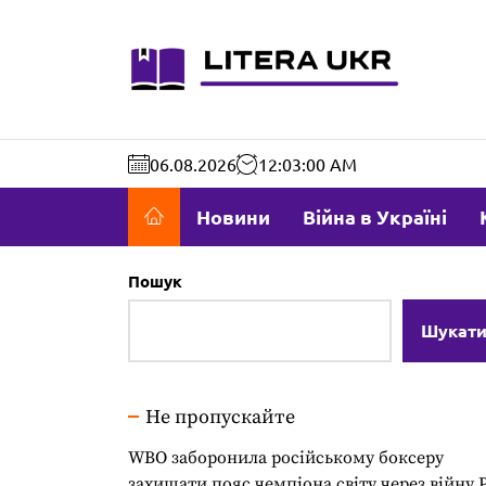
Перейти
до
literaukr.c
вмісту
06.08.2026
12:03:01 AM
Новини
Війна в Україні
Пошук
Шукат
Не пропускайте
WBO заборонила російському боксеру
захищати пояс чемпіона світу через війну 