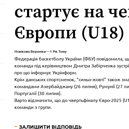
стартує на ч
Європи (U18)
Новікова Вероніка
1 Рік Тому
Федерація баскетболу України (ФБУ) повідомила, що
команда під керівництвом Дмитра Забірченка зустрі
про що інформує Укрінформ.
Крім данських спортсменок, “синьо-жовті” також змаг
командами Азербайджану (26 липня), Румунії (27 липн
Португалії (30 липня).
Варто відзначити, що до чвертьфіналу Євро-2025 (U1
команди з групи.
ЗАЛИШИТИ ВІДПОВІДЬ