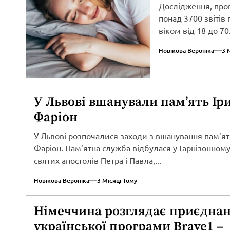
Дослідження, про
понад 3700 звітів
віком від 18 до 70.
Новікова Вероніка
3 
У Львові вшанували пам’ять Ір
Фаріон
У Львові розпочалися заходи з вшанування пам’ят
Фаріон. Пам’ятна служба відбулася у Гарнізонному
святих апостолів Петра і Павла,...
Новікова Вероніка
3 Місяці Тому
Німеччина розглядає приєднан
української програми Brave1 –