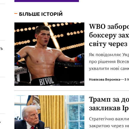
БІЛЬШЕ ІСТОРІЙ
WBO забор
боксеру за
світу через
ть
Як повідомляє Ук
про рішення Всесві
ухвалити нові сан
вторгнення...
Новікова Вероніка
3 
Трамп за д
закликав І
Стратегічно важл
ь
закритою через не