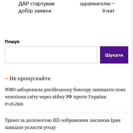
ДАР стартував
шрапнеллю –
запис:
зап
добір заявок
Ігнат
Пошук
Шукати
Не пропускайте
WBO заборонила російському боксеру захищати пояс
чемпіона світу через війну РФ проти України
01.05.2026
Трамп за допомогою ШІ-зображення закликав Іран
швидше укласти угоду