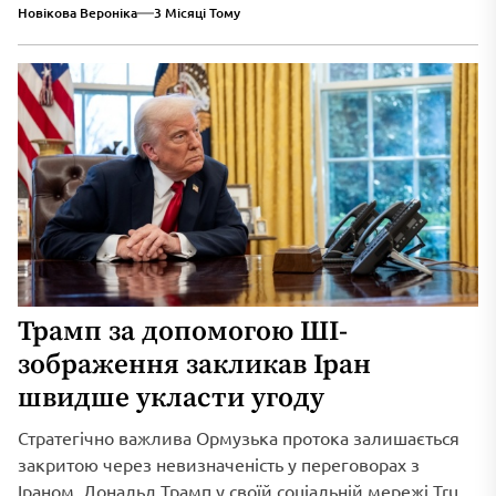
Новікова Вероніка
3 Місяці Тому
Трамп за допомогою ШІ-
зображення закликав Іран
швидше укласти угоду
Стратегічно важлива Ормузька протока залишається
закритою через невизначеність у переговорах з
Іраном. Дональд Трамп у своїй соціальній мережі Truth