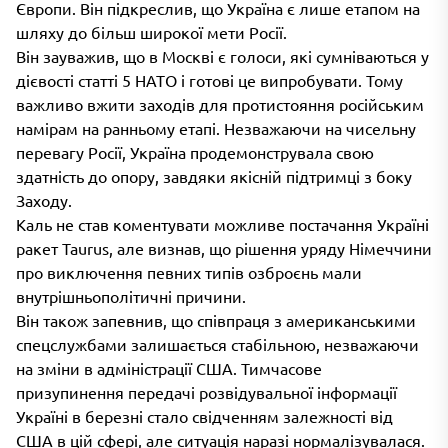
Європи. Він підкреслив, що Україна є лише етапом на
шляху до більш широкої мети Росії.
Він зауважив, що в Москві є голоси, які сумніваються у
дієвості статті 5 НАТО і готові це випробувати. Тому
важливо вжити заходів для протистояння російським
намірам на ранньому етапі. Незважаючи на чисельну
перевагу Росії, Україна продемонструвала свою
здатність до опору, завдяки якісній підтримці з боку
Заходу.
Каль не став коментувати можливе постачання Україні
ракет Taurus, але визнав, що рішення уряду Німеччини
про виключення певних типів озброєнь мали
внутрішньополітичні причини.
Він також запевнив, що співпраця з американськими
спецслужбами залишається стабільною, незважаючи
на зміни в адміністрації США. Тимчасове
призупинення передачі розвідувальної інформації
Україні в березні стало свідченням залежності від
США в цій сфері, але ситуація наразі нормалізувалася.