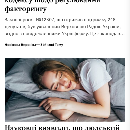
кодексу щодо регулювання
факторингу
Законопроєкт №12307, що отримав підтримку 248
депутатів, був ухвалений Верховною Радою України,
згідно з повідомленнями Укрінформу. Це законодавче
нововведення спрямоване...
Новікова Вероніка
3 Місяці Тому
Науковці виявили, що людський