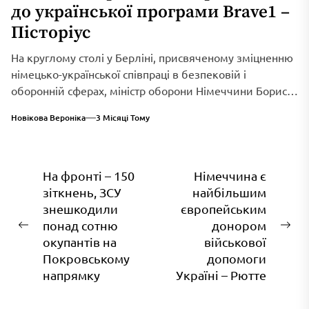
до української програми Brave1 –
Пісторіус
На круглому столі у Берліні, присвяченому зміцненню
німецько-української співпраці в безпековій і
оборонній сферах, міністр оборони Німеччини Борис
Пісторіус оголосив...
Новікова Вероніка
3 Місяці Тому
Навігація
На фронті – 150
Німеччина є
зіткнень, ЗСУ
найбільшим
записів
знешкодили
європейським
понад сотню
донором
Попередній
На
окупантів на
військової
запис:
зап
Покровському
допомоги
напрямку
Україні – Рютте