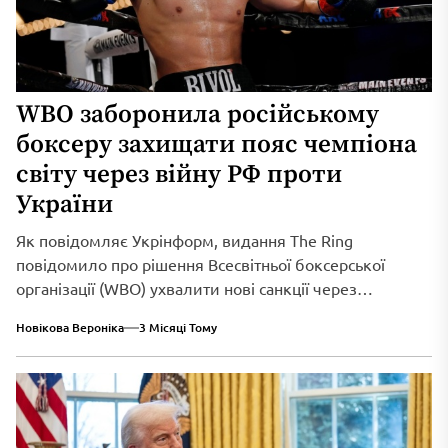
WBO заборонила російському
боксеру захищати пояс чемпіона
світу через війну РФ проти
України
Як повідомляє Укрінформ, видання The Ring
повідомило про рішення Всесвітньої боксерської
організації (WBO) ухвалити нові санкції через
триваюче військове вторгнення...
Новікова Вероніка
3 Місяці Тому