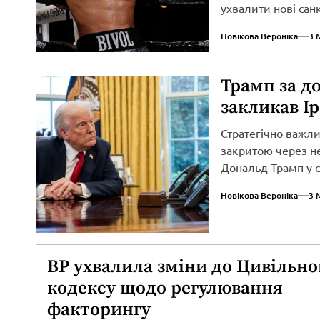
ухвалити нові сан
вторгнення...
Новікова Вероніка
3 
Трамп за д
закликав І
Стратегічно важл
закритою через не
Дональд Трамп у св
Новікова Вероніка
3 
ВР ухвалила зміни до Цивільно
кодексу щодо регулювання
факторингу