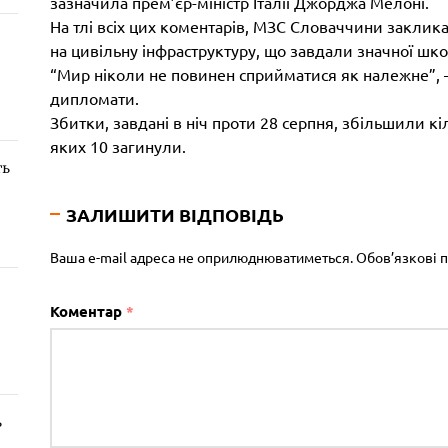
зазначила прем’єр-міністр Італії Джорджа Мелоні.
На тлі всіх цих коментарів, МЗС Словаччини закли
на цивільну інфраструктуру, що завдали значної шк
“Мир ніколи не повинен сприйматися як належне”, 
дипломати.
Збитки, завдані в ніч проти 28 серпня, збільшили кі
яких 10 загинули.
ть
ЗАЛИШИТИ ВІДПОВІДЬ
Ваша e-mail адреса не оприлюднюватиметься.
Обов’язкові 
Коментар
*
ь