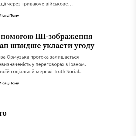
кції через триваюче військове
Місяці Тому
опомогою ШІ-зображення
ран швидше укласти угоду
ива Ормузька протока залишається
визначеність у переговорах з Іраном.
оїй соціальній мережі Truth Social...
Місяці Тому
го