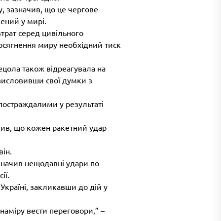
, зазначив, що це чергове
ений у мирі.
втрат серед цивільного
досягнення миру необхідний тиск
цола також відреагувала на
 висловивши свої думки з
постраждалими у результаті
вив, що кожен ракетний удар
він.
изначив нещодавні удари по
ії.
 Україні, закликавши до дій у
 наміру вести переговори,” –