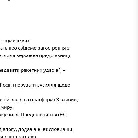
в соцмережах.
дчать про свідоме загострення з
реслила верховна представниця
вдавати ракетних ударів”, –
 Росії ігнорувати зусилля щодо
воїй заяві на платформі X заявив,
 миру.
тому числі Представництво ЄС,
іалогу, додав він, висловивши
ив цю трагедію.