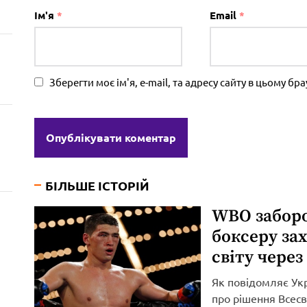
Ім'я
*
Email
*
Зберегти моє ім'я, e-mail, та адресу сайту в цьому б
БІЛЬШЕ ІСТОРІЙ
WBO забор
боксеру за
світу через
Як повідомляє Ук
про рішення Всесві