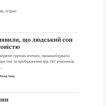
и, згідно
иявили, що людський сон
ковістю
ведене групою вчених, проаналізувало
 про сни та пробудження від 287 учасників
..
Місяці Тому
ини