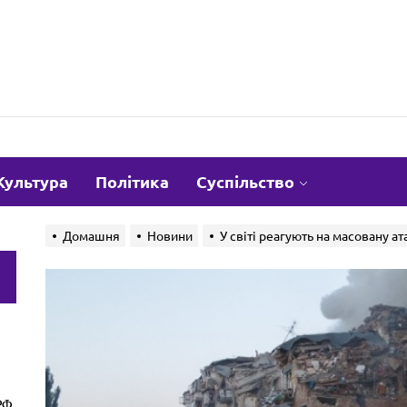
om.ua
Культура
Політика
Суспільство
Домашня
Новини
У світі реагують на масовану ата
и
РФ