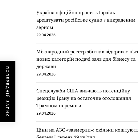
Україна офіційно просить Ізраїль
арештувати російське судно з викраденим
зерном
29.04.2026
Міжнародний реєстр збитків відкриває п'я
нових категорій подачі заяв для бізнесу та
держави
ПОПЕРЕДНІЙ ЗАПИС
29.04.2026
Спецслужби США вивчають потенційну
реакцію Ірану на остаточне оголошення
Трампом перемоги
29.04.2026
Ціни на АЗС «завмерли»: скільки коштуют
бензин і дизель 29 квітня