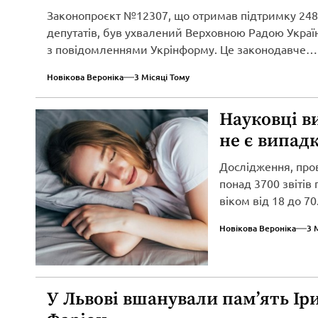
Законопроєкт №12307, що отримав підтримку 248
депутатів, був ухвалений Верховною Радою Україн
з повідомленнями Укрінформу. Це законодавче
нововведення спрямоване...
Новікова Вероніка
3 Місяці Тому
Науковці в
не є випад
Дослідження, про
понад 3700 звітів
віком від 18 до 70.
Новікова Вероніка
3 
У Львові вшанували пам’ять Ір