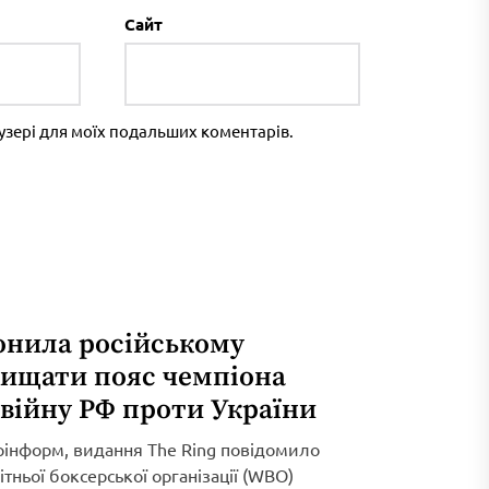
Сайт
раузері для моїх подальших коментарів.
онила російському
хищати пояс чемпіона
 війну РФ проти України
рінформ, видання The Ring повідомило
тньої боксерської організації (WBO)