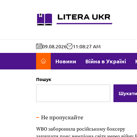
Перейти
до
literaukr.c
вмісту
09.08.2026
11:08:28 AM
Новини
Війна в Україні
Пошук
Шукат
Не пропускайте
WBO заборонила російському боксеру
захищати пояс чемпіона світу через війну 