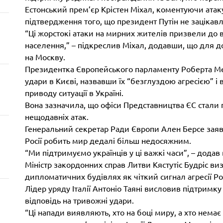
Естонський прем’єр Крістен Міхал, коментуючи атаку
підтвердження того, що президент Путін не зацікавл
“Ці жорстокі атаки на мирних жителів призвели до 
населення,” – підкреслив Міхал, додавши, що для 
на Москву.
Президентка Європейського парламенту Роберта Ме
удари в Києві, назвавши їх “безглуздою агресією” і
приводу ситуації в Україні.
Вона зазначила, що офіси Представництва ЄС стали 
нещодавніх атак.
Генеральний секретар Ради Європи Ален Берсе зая
Росії робить мир дедалі більш недосяжним.
“Ми підтримуємо українців у ці важкі часи”, – додав 
Міністр закордонних справ Литви Кястутіс Будріс в
дипломатичних будівлях як чіткий сигнал агресії Рос
Лідер уряду Італії Антоніо Таяні висловив підтримку
відповідь на тривожні удари.
“Ці напади виявляють, хто на боці миру, а хто немає