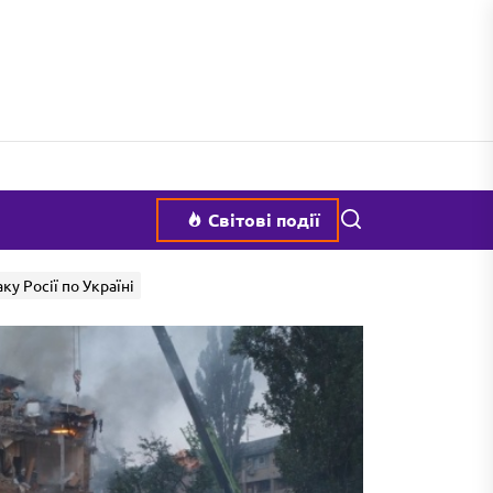
Пошук
Світові події
ку Росії по Україні