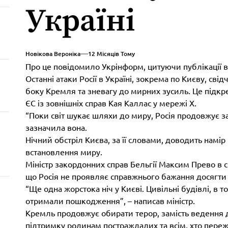
Україні
Новікова Вероніка
12 Місяців Тому
Про це повідомило Укрінформ, цитуючи публікації 
Останні атаки Росії в Україні, зокрема по Києву, сві
боку Кремля та зневагу до мирних зусиль. Це підк
ЄС із зовнішніх справ Кая Каллас у мережі X.
“Поки світ шукає шляхи до миру, Росія продовжує за
зазначила вона.
Нічний обстріл Києва, за її словами, доводить намір
встановлення миру.
Міністр закордонних справ Бельгії Максим Прево в с
що Росія не проявляє справжнього бажання досягти
“Ще одна жорстока ніч у Києві. Цивільні будівлі, в 
отримали пошкодження”, – написав міністр.
Кремль продовжує обирати терор, замість ведення д
підтримку родинам постраждалих та всім, хто переж