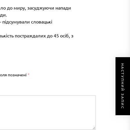
кало до миру, засуджуючи напади
оди.
– підсумували словацькі
лькість постраждалих до 45 осіб, з
НАСТУПНИЙ ЗАПИС
поля позначені
*