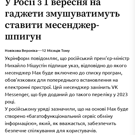
У Росії з 1 вересня на
гаджети змушуватимуть
ставити месенджер-
шпигун
Новікова Вероніка
12 Місяців Тому
Укрінформ повідомляє, що російський прем’єр-міністр
Михайло Мішустін підпише указ, відповідно до якого
месенджер Max буде включено до списку програм,
обов’язкових для попереднього встановлення на
електронні пристрої. Цей месенджер замінить VK
Messenger, що був доданий до такого переліку у 2023
році.
У російському уряді зазначили, що на основі Max буде
створено «багатофункціональний сервіс обміну
інформацією», який, як вважається, забезпечить
безпечне спілкування для користувачів.