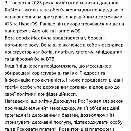
З 1 вересня 2025 року російський магазин додатків
RuStore також стане обов’язковим для попереднього
встановлення на пристрої з операційними системами
iOS та HyperOS. Раніше він використовувався лише на
пристроях з Android та HarmonyOS.
Бета-версія Max була представлена у березні
поточного року. Вона вже включає в себе месенджер,
конструктор чат-ботів, платіжну систему, мінідодатки
та цифровий банк ВТБ.
Медійні джерела повідомляють, що месенджер
збирає дані користувачів, такі як IP-адреси та
інформацію про активність, і може передавати ці дані
третім особам та державним органам відповідно до
своєї політики конфіденційності.
Нагадаємо, що влітку Держдума Росії ухвалила закон
про «національний» месенджер, який об’єднає дані
громадян із державними базами, дозволяючи їм
отримувати державні послуги, підтверджувати особу
та здійснювати платежі. Розвиток цієї платформи