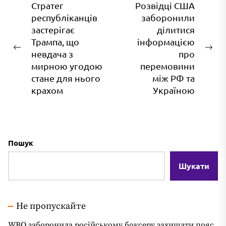
Навігація
Стратег
Розвідці США
республіканців
заборонили
записів
застерігає
ділитися
Трампа, що
інформацією
Попередній
На
невдача з
про
запис:
зап
мирною угодою
перемовини
стане для нього
між РФ та
крахом
Україною
Пошук
Шукати
Не пропускайте
WBO заборонила російському боксеру захищати пояс