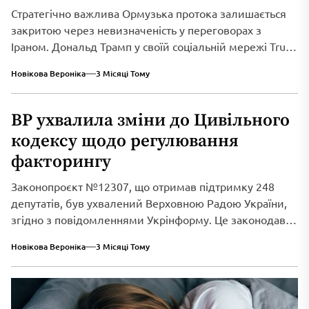
Стратегічно важлива Ормузька протока залишається
закритою через невизначеність у переговорах з
Іраном. Дональд Трамп у своїй соціальній мережі Truth
Social...
Новікова Вероніка
3 Місяці Тому
ВР ухвалила зміни до Цивільного
кодексу щодо регулювання
факторингу
Законопроєкт №12307, що отримав підтримку 248
депутатів, був ухвалений Верховною Радою України,
згідно з повідомленнями Укрінформу. Це законодавче
нововведення спрямоване...
Новікова Вероніка
3 Місяці Тому