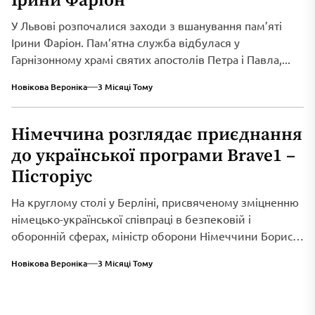
Ірини Фаріон
У Львові розпочалися заходи з вшанування пам’яті
Ірини Фаріон. Пам’ятна служба відбулася у
Гарнізонному храмі святих апостолів Петра і Павла,...
Новікова Вероніка
3 Місяці Тому
Німеччина розглядає приєднання
до української програми Brave1 –
Пісторіус
На круглому столі у Берліні, присвяченому зміцненню
німецько-української співпраці в безпековій і
оборонній сферах, міністр оборони Німеччини Борис
Пісторіус оголосив...
Новікова Вероніка
3 Місяці Тому