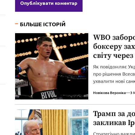
БІЛЬШЕ ІСТОРІЙ
WBO забор
боксеру за
світу через
Як повідомляє Ук
про рішення Всесві
ухвалити нові сан
вторгнення...
Новікова Вероніка
3 
Трамп за д
закликав І
Стратегічно важл