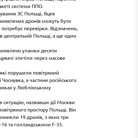
акеті системи ППО.
ування ЗС Польщі, Яцек
виявлених дронів можуть бути
 потребує перевірки. Відзначено,
 в центральній Польщі, а ще один
і виявлено уламки десяти
ищувачі злетіли через масове
 які порушили повітряний
і Чоснувка, а частини російського
риках у Люблінському
 ситуацію, назвавши дії Москви
овітряного простору Польщі. Він
проникли 19 дронів, з яких три
16 та голландськими F-35.