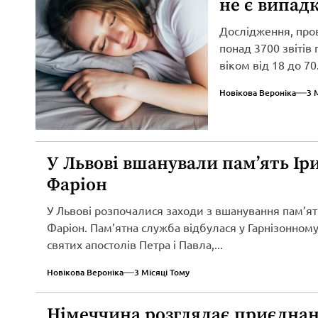
не є випад
Дослідження, про
понад 3700 звітів
віком від 18 до 70.
Новікова Вероніка
3 
У Львові вшанували пам’ять Ір
Фаріон
У Львові розпочалися заходи з вшанування пам’ят
Фаріон. Пам’ятна служба відбулася у Гарнізонному
святих апостолів Петра і Павла,...
Новікова Вероніка
3 Місяці Тому
Німеччина розглядає приєднан