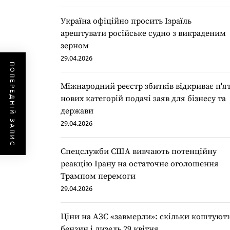
Україна офіційно просить Ізраїль
арештувати російське судно з викраденим
зерном
29.04.2026
ПОПЕРЕДНІЙ ЗАПИС
Міжнародний реєстр збитків відкриває п'я
нових категорій подачі заяв для бізнесу та
держави
29.04.2026
Спецслужби США вивчають потенційну
реакцію Ірану на остаточне оголошення
Трампом перемоги
29.04.2026
Ціни на АЗС «завмерли»: скільки коштуют
бензин і дизель 29 квітня