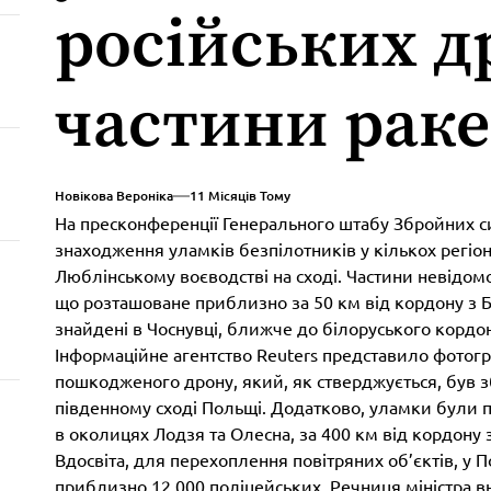
російських д
частини рак
Новікова Вероніка
11 Місяців Тому
На пресконференції Генерального штабу Збройних 
знаходження уламків безпілотників у кількох регіон
Люблінському воєводстві на сході. Частини невідомо
що розташоване приблизно за 50 км від кордону з 
знайдені в Чоснувці, ближче до білоруського кордо
Інформаційне агентство Reuters представило фотогр
пошкодженого дрону, який, як стверджується, був 
південному сході Польщі. Додатково, уламки були по
в околицях Лодзя та Олесна, за 400 км від кордону
Вдосвіта, для перехоплення повітряних об’єктів, у П
приблизно 12 000 поліцейських. Речниця міністра вн