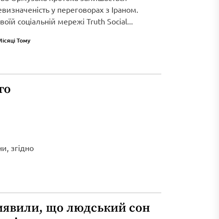
визначеність у переговорах з Іраном.
оїй соціальній мережі Truth Social...
Місяці Тому
го
и, згідно
иявили, що людський сон