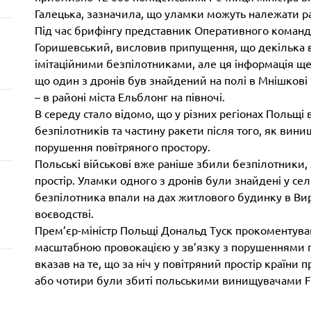
Галецька, зазначила, що уламки можуть належати р
Під час брифінгу представник Оперативного команд
Горишевський, висловив припущення, що декілька 
імітаційними безпілотниками, але ця інформація ще
що один з дронів був знайдений на полі в Мнішкові
– в районі міста Ельблонг на півночі.
В середу стало відомо, що у різних регіонах Польщ
безпілотників та частину ракети після того, як вин
порушення повітряного простору.
Польські військові вже раніше збили безпілотники,
простір. Уламки одного з дронів були знайдені у сел
безпілотника впали на дах житлового будинку в Ви
воєводстві.
Прем’єр-міністр Польщі Дональд Туск прокоментував
масштабною провокацією у зв’язку з порушеннями п
вказав на те, що за ніч у повітряний простір країни 
або чотири були збиті польськими винищувачами F-