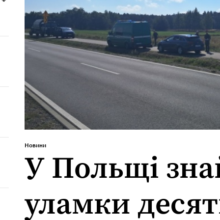
Новини
У Польщі зн
уламки деся