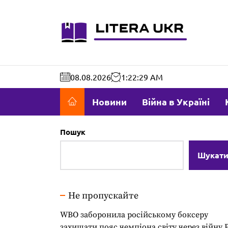
Перейти
до
literaukr.c
вмісту
08.08.2026
1:22:30 AM
Новини
Війна в Україні
Пошук
Шукат
Не пропускайте
WBO заборонила російському боксеру
захищати пояс чемпіона світу через війну 