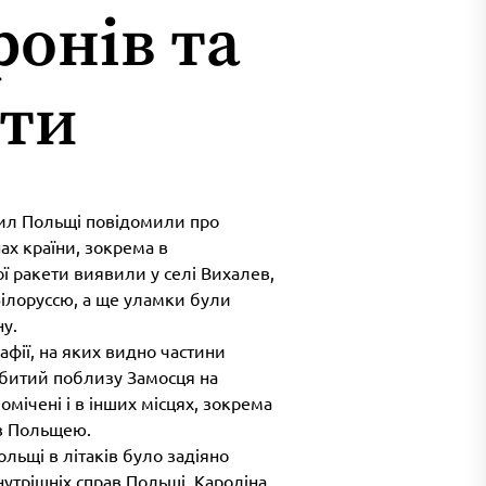
ронів та
ети
сил Польщі повідомили про
ах країни, зокрема в
ї ракети виявили у селі Вихалев,
Білоруссю, а ще уламки були
ну.
афії, на яких видно частини
збитий поблизу Замосця на
мічені і в інших місцях, зокрема
 з Польщею.
ольщі в літаків було задіяно
утрішніх справ Польщі, Кароліна