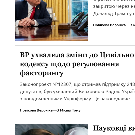
закритою через не
Дональд Трамп у св
Новікова Вероніка
3 
ВР ухвалила зміни до Цивільно
кодексу щодо регулювання
факторингу
Законопроєкт №12307, що отримав підтримку 248
депутатів, був ухвалений Верховною Радою Україн
з повідомленнями Укрінформу. Це законодавче
нововведення спрямоване...
Новікова Вероніка
3 Місяці Тому
Науковці в