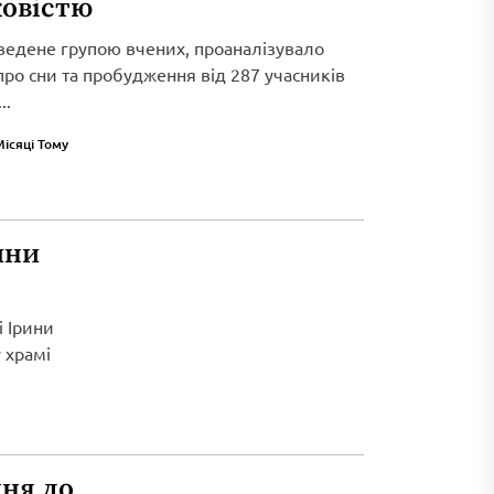
ковістю
ведене групою вчених, проаналізувало
 про сни та пробудження від 287 учасників
..
Місяці Тому
ини
і Ірини
 храмі
ня до