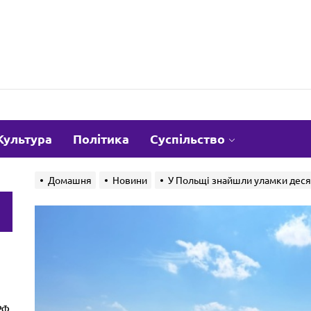
om.ua
Культура
Політика
Суспільство
Домашня
Новини
У Польщі знайшли уламки десят
и
РФ