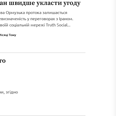
ран швидше укласти угоду
ива Ормузька протока залишається
визначеність у переговорах з Іраном.
оїй соціальній мережі Truth Social...
Місяці Тому
го
и, згідно