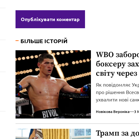
БІЛЬШЕ ІСТОРІЙ
WBO забор
боксеру за
світу через
Як повідомляє Ук
про рішення Всесві
ухвалити нові сан
вторгнення...
Новікова Вероніка
3 
Трамп за д