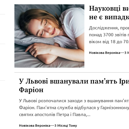
Науковці в
не є випад
Дослідження, про
понад 3700 звітів
віком від 18 до 70.
Новікова Вероніка
3 
У Львові вшанували пам’ять Ір
Фаріон
У Львові розпочалися заходи з вшанування пам’ят
Фаріон. Пам’ятна служба відбулася у Гарнізонному
святих апостолів Петра і Павла,...
Новікова Вероніка
3 Місяці Тому