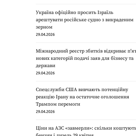
Україна офіційно просить Ізраїль
арештувати російське судно з викраденим
зерном
29.04.2026
Міжнародний реєстр збитків відкриває п'я
нових категорій подачі заяв для бізнесу та
держави
29.04.2026
Спецслужби США вивчають потенційну
реакцію Ірану на остаточне оголошення
Трампом перемоги
29.04.2026
Ціни на АЗС «завмерли»: скільки коштуют
бензин і дизель 29 квітня