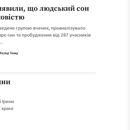
иявили, що людський сон
ковістю
ведене групою вчених, проаналізувало
 про сни та пробудження від 287 учасників
..
Місяці Тому
ини
і Ірини
 храмі