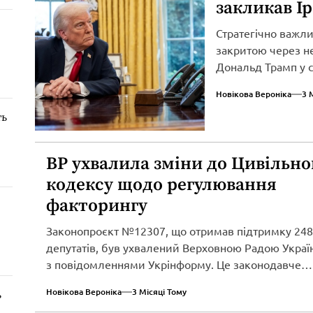
закликав І
Стратегічно важл
закритою через не
Дональд Трамп у св
Новікова Вероніка
3 
ть
ВР ухвалила зміни до Цивільно
кодексу щодо регулювання
факторингу
Законопроєкт №12307, що отримав підтримку 248
депутатів, був ухвалений Верховною Радою Україн
з повідомленнями Укрінформу. Це законодавче
нововведення спрямоване...
Новікова Вероніка
3 Місяці Тому
ь