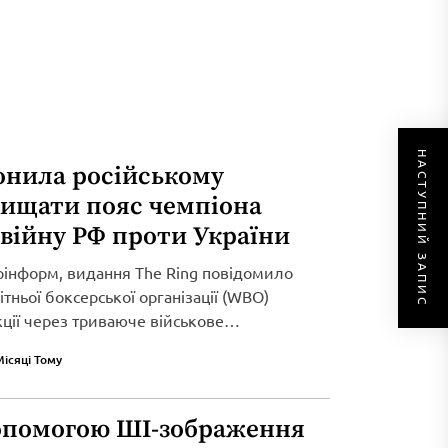
НАСТУПНИЙ ЗАПИС
онила російському
хищати пояс чемпіона
 війну РФ проти України
рінформ, видання The Ring повідомило
тньої боксерської організації (WBO)
кції через триваюче військове
Місяці Тому
опомогою ШІ-зображення