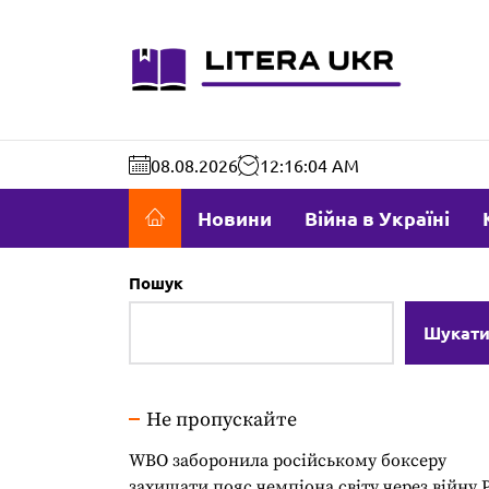
Перейти
до
literaukr.c
вмісту
08.08.2026
12:16:04 AM
Новини
Війна в Україні
Пошук
Шукат
Не пропускайте
WBO заборонила російському боксеру
захищати пояс чемпіона світу через війну 