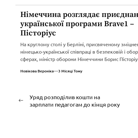
Німеччина розглядає приєднан
української програми Brave1 –
Пісторіус
На круглому столі у Берліні, присвяченому зміцн
німецько-української співпраці в безпековій і обо
сферах, міністр оборони Німеччини Борис Пісторіу
оголосив...
Новікова Вероніка
3 Місяці Тому
Навігація
Уряд розподілив кошти на
Попередній
зарплати педагогам до кінця року
записів
запис: