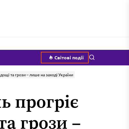
Пошук
Світові події
 дощі та грози – лише на заході України
ь прогріє
та грози –