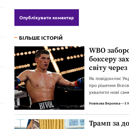
БІЛЬШЕ ІСТОРІЙ
WBO забор
боксеру за
світу через
Як повідомляє Ук
про рішення Всесві
ухвалити нові сан
вторгнення...
Новікова Вероніка
3 
Трамп за д