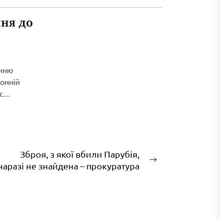
ня до
енню
ронній
с
Зброя, з якої вбили Парубія,
Наступний
наразі не знайдена – прокуратура
запис: