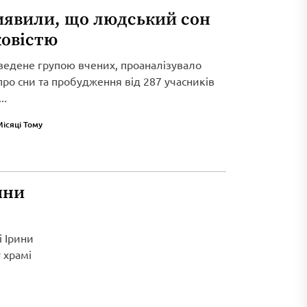
иявили, що людський сон
ковістю
ведене групою вчених, проаналізувало
 про сни та пробудження від 287 учасників
..
Місяці Тому
ини
і Ірини
 храмі