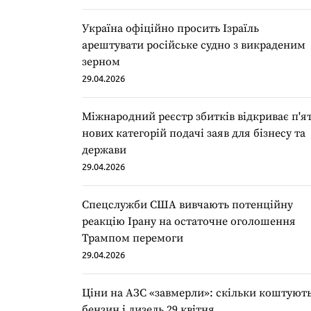
Україна офіційно просить Ізраїль
арештувати російське судно з викраденим
зерном
29.04.2026
Міжнародний реєстр збитків відкриває п'я
нових категорій подачі заяв для бізнесу та
держави
29.04.2026
Спецслужби США вивчають потенційну
реакцію Ірану на остаточне оголошення
Трампом перемоги
29.04.2026
Ціни на АЗС «завмерли»: скільки коштуют
бензин і дизель 29 квітня