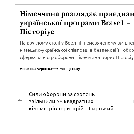
Німеччина розглядає приєднан
української програми Brave1 –
Пісторіус
На круглому столі у Берліні, присвяченому зміцн
німецько-української співпраці в безпековій і обо
сферах, міністр оборони Німеччини Борис Пісторіу
оголосив...
Новікова Вероніка
3 Місяці Тому
Навігація
Сили оборони за серпень
звільнили 58 квадратних
записів
Попередній
кілометрів територій – Сирський
запис: