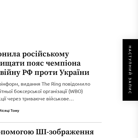
НАСТУПНИЙ ЗАПИС
онила російському
хищати пояс чемпіона
 війну РФ проти України
рінформ, видання The Ring повідомило
тньої боксерської організації (WBO)
кції через триваюче військове
Місяці Тому
опомогою ШІ-зображення