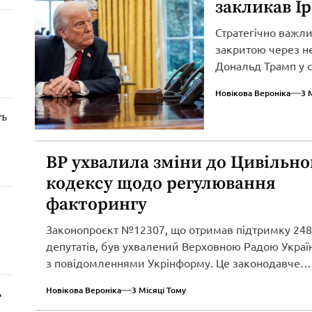
закликав І
Стратегічно важл
закритою через не
Дональд Трамп у св
Новікова Вероніка
3 
ть
ВР ухвалила зміни до Цивільно
кодексу щодо регулювання
факторингу
Законопроєкт №12307, що отримав підтримку 248
депутатів, був ухвалений Верховною Радою Україн
з повідомленнями Укрінформу. Це законодавче
нововведення спрямоване...
Новікова Вероніка
3 Місяці Тому
ь