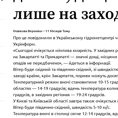
лише на захо
Новікова Вероніка
11 Місяців Тому
Про це повідомили в Українському гідрометцентрі ч
Укрінформ.
«Сьогодні очікується мінлива хмарність. У західних р
на Закарпатті та Прикарпатті — значні дощі, місцями
опадів не передбачено», — йдеться в інформації.
Вітер буде східний та південно-східний, зі швидкістю
заході країни, крім Закарпаття, пориви можуть досяг
Температурний режим вночі становитиме 10-15 градус
областях — 14-19 градусів; вдень температура коли
градусів, в західних регіонах — 19-24 градусів.
У Києві та Київській області завтра також очікується
Вітер буде південно-східний, швидкість 5-10 м/с.
Температура вночі в столиці сягне 12-14 градусів, в