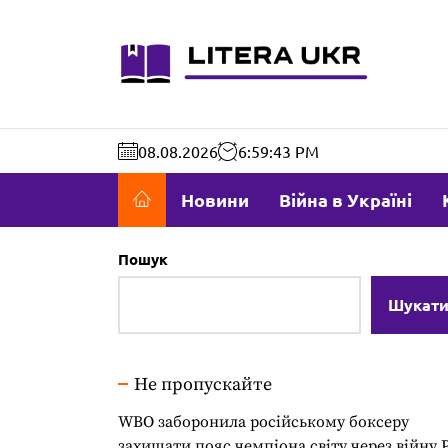
Перейти
до
literaukr.c
вмісту
08.08.2026
6:59:44 PM
Новини
Війна в Україні
Пошук
Шукат
Не пропускайте
WBO заборонила російському боксеру
захищати пояс чемпіона світу через війну 