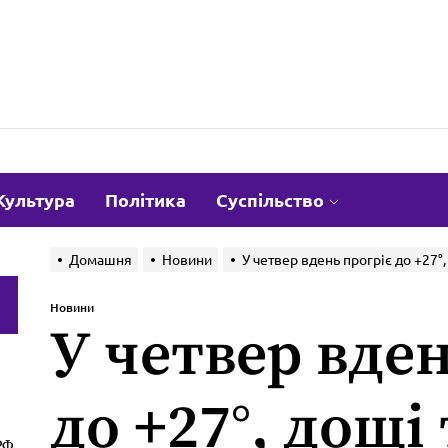
om.ua
Культура
Політика
Суспільство
Домашня
Новини
У четвер вдень прогріє до +27°,
и
Новини
У четвер вден
до +27°, дощі 
РФ