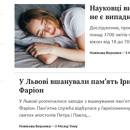
Науковці в
не є випад
Дослідження, про
понад 3700 звітів
віком від 18 до 70.
Новікова Вероніка
3 
У Львові вшанували пам’ять Ір
Фаріон
У Львові розпочалися заходи з вшанування пам’ят
Фаріон. Пам’ятна служба відбулася у Гарнізонному
святих апостолів Петра і Павла,...
Новікова Вероніка
3 Місяці Тому