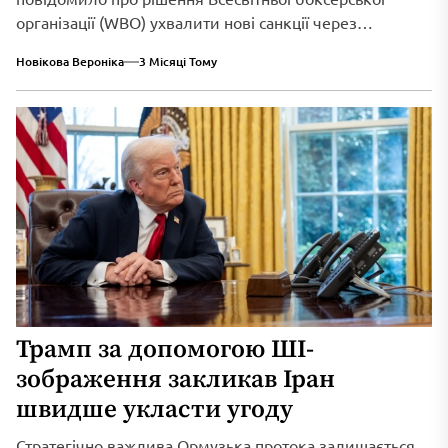
організації (WBO) ухвалити нові санкції через
триваюче військове вторгнення...
Новікова Вероніка
3 Місяці Тому
Трамп за допомогою ШІ-
зображення закликав Іран
швидше укласти угоду
Стратегічно важлива Ормузька протока залишається