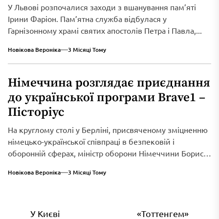
У Львові розпочалися заходи з вшанування пам’яті
Ірини Фаріон. Пам’ятна служба відбулася у
Гарнізонному храмі святих апостолів Петра і Павла,...
Новікова Вероніка
3 Місяці Тому
Німеччина розглядає приєднання
до української програми Brave1 –
Пісторіус
На круглому столі у Берліні, присвяченому зміцненню
німецько-української співпраці в безпековій і
оборонній сферах, міністр оборони Німеччини Борис
Пісторіус оголосив...
Новікова Вероніка
3 Місяці Тому
Навігація
У Києві
«Тоттенгем»