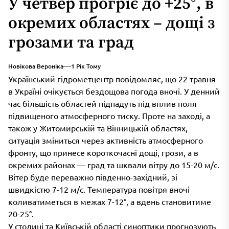
У четвер прогріє до +25°, в
окремих областях – дощі з
грозами та град
Новікова Вероніка
1 Рік Тому
Український гідрометцентр повідомляє, що 22 травня
в Україні очікується бездощова погода вночі. У денний
час більшість областей підпадуть під вплив поля
підвищеного атмосферного тиску. Проте на заході, а
також у Житомирській та Вінницькій областях,
ситуація зміниться через активність атмосферного
фронту, що принесе короткочасні дощі, грози, а в
окремих районах — град та шквали вітру до 15-20 м/с.
Вітер буде переважно південно-західний, зі
швидкістю 7-12 м/с. Температура повітря вночі
коливатиметься в межах 7-12°, а вдень становитиме
20-25°.
У столиці та Київській області синоптики прогнозують