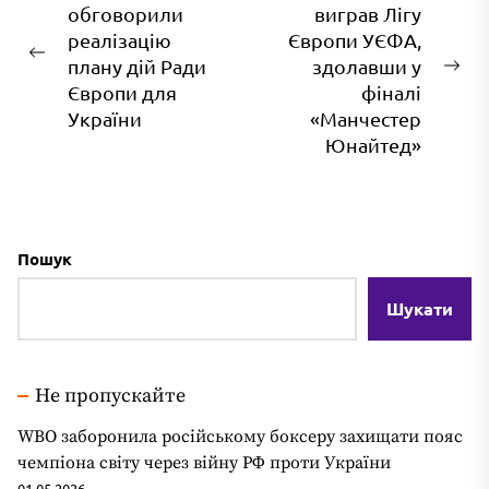
обговорили
виграв Лігу
записів
реалізацію
Європи УЄФА,
Попередній
плану дій Ради
здолавши у
На
запис:
Європи для
фіналі
зап
України
«Манчестер
Юнайтед»
Пошук
Шукати
Не пропускайте
WBO заборонила російському боксеру захищати пояс
чемпіона світу через війну РФ проти України
01.05.2026