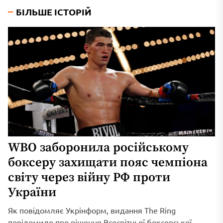
БІЛЬШЕ ІСТОРІЙ
WBO заборонила російському
боксеру захищати пояс чемпіона
світу через війну РФ проти
України
Як повідомляє Укрінформ, видання The Ring
повідомило про рішення Всесвітньої боксерської