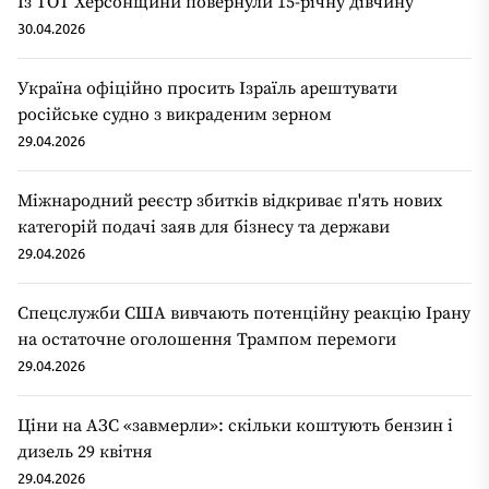
Із ТОТ Херсонщини повернули 15-річну дівчину
30.04.2026
Україна офіційно просить Ізраїль арештувати
російське судно з викраденим зерном
29.04.2026
Міжнародний реєстр збитків відкриває п'ять нових
категорій подачі заяв для бізнесу та держави
29.04.2026
Спецслужби США вивчають потенційну реакцію Ірану
на остаточне оголошення Трампом перемоги
29.04.2026
Ціни на АЗС «завмерли»: скільки коштують бензин і
дизель 29 квітня
29.04.2026