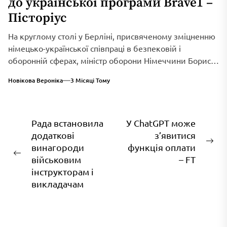
до української програми Brave1 –
Пісторіус
На круглому столі у Берліні, присвяченому зміцненню
німецько-української співпраці в безпековій і
оборонній сферах, міністр оборони Німеччини Борис
Пісторіус оголосив...
Новікова Вероніка
3 Місяці Тому
Навігація
Рада встановила
У ChatGPT може
додаткові
з’явитися
записів
На
винагороди
функція оплати
Попередній
зап
військовим
– FT
запис:
інструкторам і
викладачам