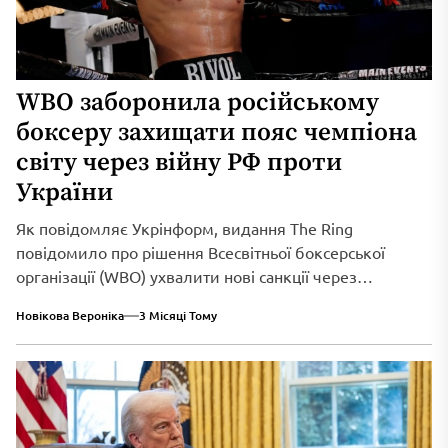
WBO заборонила російському
боксеру захищати пояс чемпіона
світу через війну РФ проти
України
Як повідомляє Укрінформ, видання The Ring
повідомило про рішення Всесвітньої боксерської
організації (WBO) ухвалити нові санкції через
триваюче військове вторгнення...
Новікова Вероніка
3 Місяці Тому