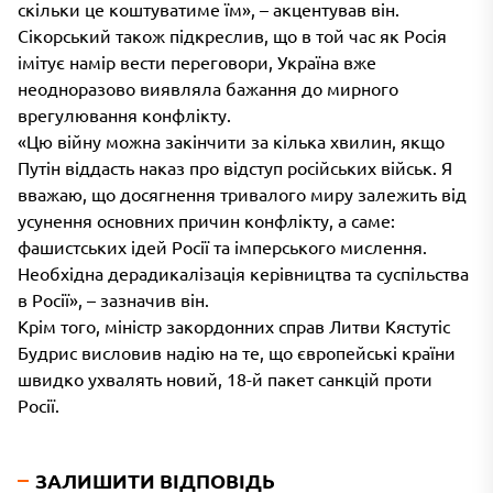
скільки це коштуватиме їм», – акцентував він.
Сікорський також підкреслив, що в той час як Росія
імітує намір вести переговори, Україна вже
неодноразово виявляла бажання до мирного
врегулювання конфлікту.
«Цю війну можна закінчити за кілька хвилин, якщо
Путін віддасть наказ про відступ російських військ. Я
вважаю, що досягнення тривалого миру залежить від
усунення основних причин конфлікту, а саме:
фашистських ідей Росії та імперського мислення.
Необхідна дерадикалізація керівництва та суспільства
в Росії», – зазначив він.
Крім того, міністр закордонних справ Литви Кястутіс
Будрис висловив надію на те, що європейські країни
швидко ухвалять новий, 18-й пакет санкцій проти
Росії.
ЗАЛИШИТИ ВІДПОВІДЬ