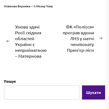
Пісторіус оголосив...
Новікова Вероніка
3 Місяці Тому
Навігація
Умова здачі
ФК «Полісся»
Росії східних
програв вдома
записів
областей
ЛНЗ у матчі
На
Попередній
України є
чемпіонату
зап
запис:
неприйнятною
Прем’єр-ліги
– Матернова
Пошук
Шукати