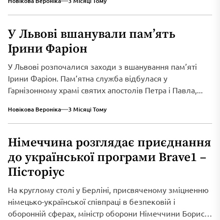
Новікова Вероніка
3 Місяці Тому
У Львові вшанували пам’ять
Ірини Фаріон
У Львові розпочалися заходи з вшанування пам’яті
Ірини Фаріон. Пам’ятна служба відбулася у
Гарнізонному храмі святих апостолів Петра і Павла,...
Новікова Вероніка
3 Місяці Тому
Німеччина розглядає приєднання
до української програми Brave1 –
Пісторіус
На круглому столі у Берліні, присвяченому зміцненню
німецько-української співпраці в безпековій і
оборонній сферах, міністр оборони Німеччини Борис