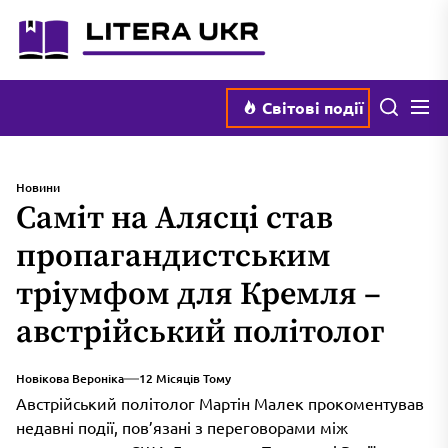
Перейти
literaukr.com.ua
до
вмісту
Мен
Пошук
Світові події
Новини
Саміт на Алясці став
пропагандистським
тріумфом для Кремля –
австрійський політолог
Новікова Вероніка
12 Місяців Тому
Австрійський політолог Мартін Малек прокоментував
недавні події, пов’язані з переговорами між