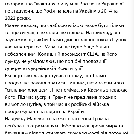
говорив про “жахливу війну між Росією та Україною”,
не згадуючи, що Росія напала на Україну в 2014 та
2022 роках.
Малек вважає, що слабкою втіхою може бути тільки
те, що ситуація не стала ще гіршою. Наприклад, він
зауважив, що якби Трамп дійсно запропонував Путіну
частину території України, це було б ще більш
небезпечним. Колишній президент США, на його
думку, не усвідомлює, що подібні пропозиції
суперечать українській Конституції.
Експерт також акцентував на тому, що Трамп
продовжує захоплюватися Путіним, називаючи його
“сильним хлопцем”, і не помічає, як Кремль зневажає
його. Під час зустрічі Трамп не пред’явив жодних
вимог до Путіна, в той час як російські війська
продовжували нападати на Україну.
На думку Малека, справжні прагнення Трампа
пов’язані з отриманням Нобелівської премії миру та
бажанням відволікти увагу громадськості від поточної