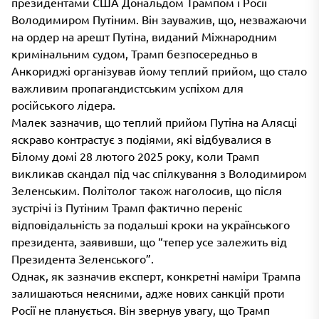
президентами США Дональдом Трампом і Росії
Володимиром Путіним. Він зауважив, що, незважаючи
на ордер на арешт Путіна, виданий Міжнародним
кримінальним судом, Трамп безпосередньо в
Анкориджі організував йому теплий прийом, що стало
важливим пропагандистським успіхом для
російського лідера.
Малек зазначив, що теплий прийом Путіна на Алясці
яскраво контрастує з подіями, які відбувалися в
Білому домі 28 лютого 2025 року, коли Трамп
викликав скандал під час спілкування з Володимиром
Зеленським. Політолог також наголосив, що після
зустрічі із Путіним Трамп фактично переніс
відповідальність за подальші кроки на українського
президента, заявивши, що “тепер усе залежить від
Президента Зеленського”.
Однак, як зазначив експерт, конкретні наміри Трампа
залишаються неясними, адже нових санкцій проти
Росії не планується. Він звернув увагу, що Трамп