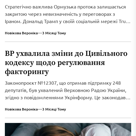
Стратегічно важлива Ормузька протока залишається
закритою через невизначеність у переговорах з
Іраном. Дональд Трамп у своїй соціальній мережі Truth
Social...
Новікова Вероніка
3 Місяці Тому
ВР ухвалила зміни до Цивільного
кодексу щодо регулювання
факторингу
Законопроєкт №12307, що отримав підтримку 248
депутатів, був ухвалений Верховною Радою України,
згідно з повідомленнями Укрінформу. Це законодавче
нововведення спрямоване...
Новікова Вероніка
3 Місяці Тому