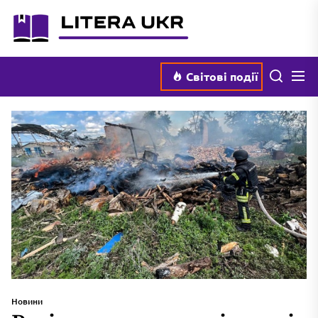
Перейти
literaukr.com.ua
до
вмісту
Мен
Пошук
Світові події
Новини