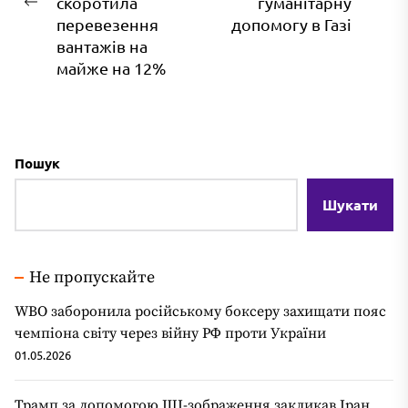
скоротила
гуманітарну
Попередній
зап
перевезення
допомогу в Газі
запис:
вантажів на
майже на 12%
Пошук
Шукати
Не пропускайте
WBO заборонила російському боксеру захищати пояс
чемпіона світу через війну РФ проти України
01.05.2026
Трамп за допомогою ШІ-зображення закликав Іран