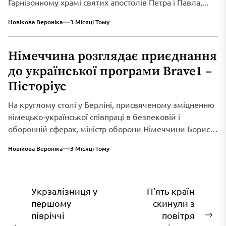
Гарнізонному храмі святих апостолів Петра і Павла,...
Новікова Вероніка
3 Місяці Тому
Німеччина розглядає приєднання
до української програми Brave1 –
Пісторіус
На круглому столі у Берліні, присвяченому зміцненню
німецько-української співпраці в безпековій і
оборонній сферах, міністр оборони Німеччини Борис
Пісторіус оголосив...
Новікова Вероніка
3 Місяці Тому
Навігація
Укрзалізниця у
П’ять країн
першому
скинули з
записів
півріччі
повітря
На