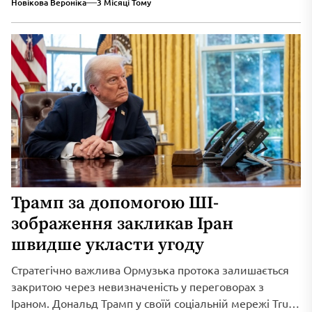
Новікова Вероніка
3 Місяці Тому
Трамп за допомогою ШІ-
зображення закликав Іран
швидше укласти угоду
Стратегічно важлива Ормузька протока залишається
закритою через невизначеність у переговорах з
Іраном. Дональд Трамп у своїй соціальній мережі Truth