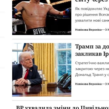
Як повідомляє Ук
про рішення Всесві
ухвалити нові сан
вторгнення...
Новікова Вероніка
3 
Трамп за д
закликав І
Стратегічно важл
закритою через не
Дональд Трамп у св
Новікова Вероніка
3 
ВР ухвалила зміни до Цивільно