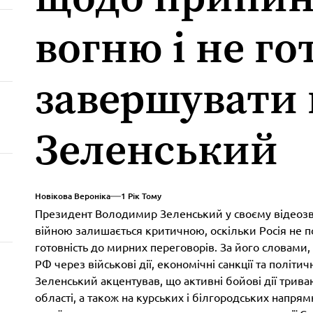
вогню і не го
завершувати 
Зеленський
Новікова Вероніка
1 Рік Тому
Президент Володимир Зеленський у своєму відеозве
війною залишається критичною, оскільки Росія не п
готовність до мирних переговорів. За його словами
РФ через військові дії, економічні санкції та політи
Зеленський акцентував, що активні бойові дії трив
області, а також на курських і білгородських напрямк