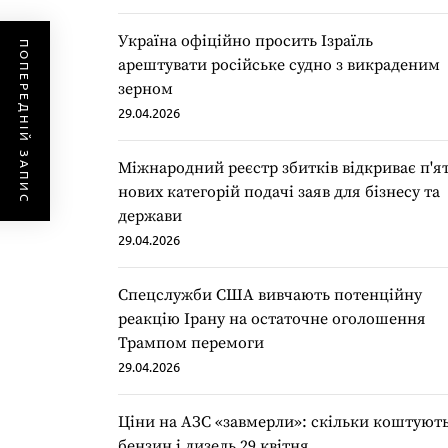
Україна офіційно просить Ізраїль
ПОПЕРЕДНІЙ ЗАПИС
арештувати російське судно з викраденим
зерном
29.04.2026
Міжнародний реєстр збитків відкриває п'я
нових категорій подачі заяв для бізнесу та
держави
29.04.2026
Спецслужби США вивчають потенційну
реакцію Ірану на остаточне оголошення
Трампом перемоги
29.04.2026
Ціни на АЗС «завмерли»: скільки коштуют
бензин і дизель 29 квітня