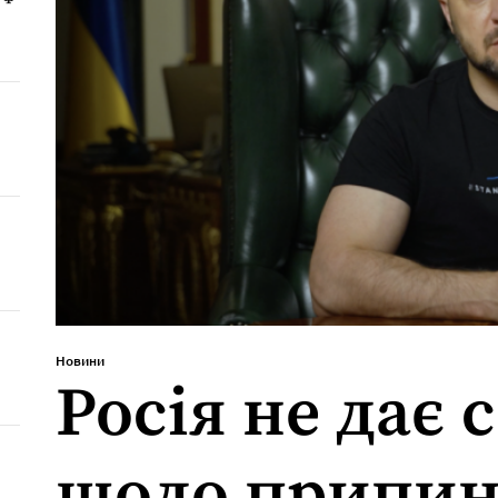
Новини
Росія не дає 
щодо припи