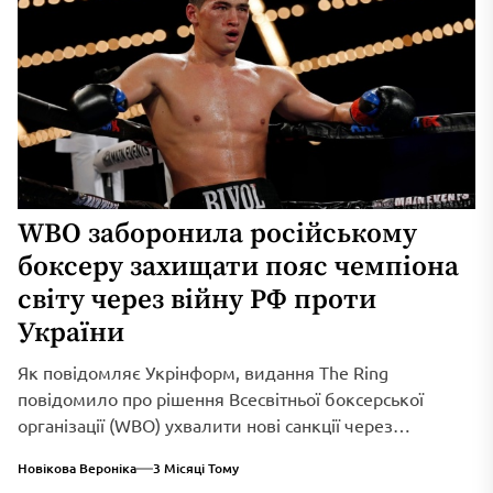
WBO заборонила російському
боксеру захищати пояс чемпіона
світу через війну РФ проти
України
Як повідомляє Укрінформ, видання The Ring
повідомило про рішення Всесвітньої боксерської
організації (WBO) ухвалити нові санкції через
триваюче військове вторгнення...
Новікова Вероніка
3 Місяці Тому