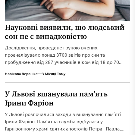
Науковці виявили, що людський
сон не є випадковістю
Дослідження, проведене групою вчених,
проаналізувало понад 3700 звітів про сни та
пробудження від 287 учасників віком від 18 до 70...
Новікова Вероніка
3 Місяці Тому
У Львові вшанували пам’ять
Ірини Фаріон
У Львові розпочалися заходи з вшанування пам’яті
Ірини Фаріон. Пам’ятна служба відбулася у
Гарнізонному храмі святих апостолів Петра і Павла,...