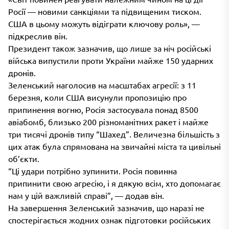
Росії — новими санкціями та підвищеним тиском.
США в цьому можуть відіграти ключову роль», —
підкреслив він.
Президент також зазначив, що лише за ніч російські
війська випустили проти України майже 150 ударних
дронів.
Зеленський наголосив на масштабах агресії: з 11
березня, коли США висунули пропозицію про
припинення вогню, Росія застосувала понад 8500
авіабомб, близько 200 різноманітних ракет і майже
три тисячі дронів типу “Шахед”. Величезна більшість з
цих атак була спрямована на звичайні міста та цивільні
об’єкти.
“Ці удари потрібно зупинити. Росія повинна
припинити свою агресію, і я дякую всім, хто допомагає
нам у цій важливій справі”, — додав він.
На завершення Зеленський зазначив, що наразі не
спостерігається жодних ознак підготовки російських