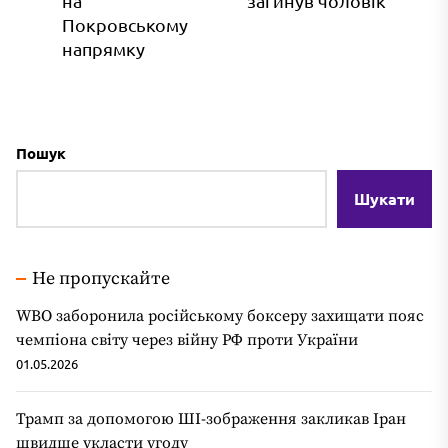
на
загинув чоловік
запис:
Покровському
напрямку
Пошук
Шукати
Не пропускайте
WBO заборонила російському боксеру захищати пояс
чемпіона світу через війну РФ проти України
01.05.2026
Трамп за допомогою ШІ-зображення закликав Іран
швидше укласти угоду