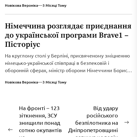
Новікова Вероніка
3 Місяці Тому
Німеччина розглядає приєднання
до української програми Brave1 –
Пісторіус
На круглому столі у Берліні, присвяченому зміцненню
німецько-української співпраці в безпековій і
оборонній сферах, міністр оборони Німеччини Борис
Пісторіус оголосив...
Новікова Вероніка
3 Місяці Тому
Навігація
На фронті – 123
Від удару
зіткнення, ЗСУ
російського
записів
знищили понад
безпілотника на
На
сотню окупантів
Дніпропетровщині
Попередній
зап