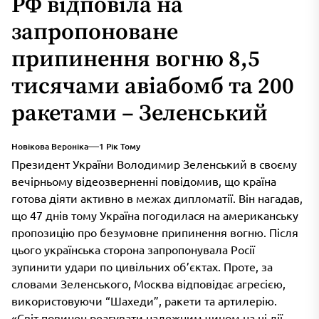
РФ відповіла на
запропоноване
припинення вогню 8,5
тисячами авіабомб та 200
ракетами – Зеленський
Новікова Вероніка
1 Рік Тому
Президент України Володимир Зеленський в своєму
вечірньому відеозверненні повідомив, що країна
готова діяти активно в межах дипломатії. Він нагадав,
що 47 днів тому Україна погодилася на американську
пропозицію про безумовне припинення вогню. Після
цього українська сторона запропонувала Росії
зупинити удари по цивільних об’єктах. Проте, за
словами Зеленського, Москва відповідає агресією,
використовуючи “Шахеди”, ракети та артилерію.
«Світ повинен реагувати належним чином на ці дії