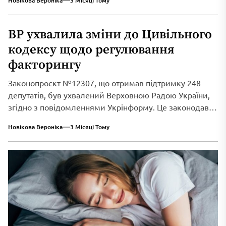
Новікова Вероніка
3 Місяці Тому
ВР ухвалила зміни до Цивільного
кодексу щодо регулювання
факторингу
Законопроєкт №12307, що отримав підтримку 248
депутатів, був ухвалений Верховною Радою України,
згідно з повідомленнями Укрінформу. Це законодавче
нововведення спрямоване...
Новікова Вероніка
3 Місяці Тому