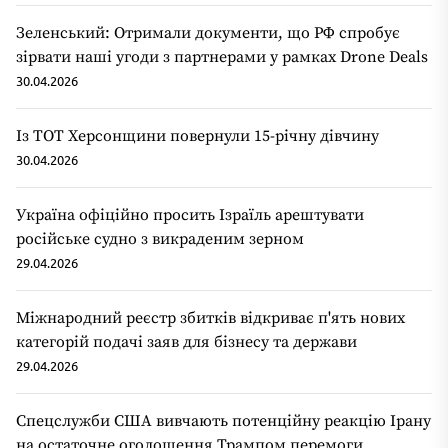
Зеленський: Отримали документи, що РФ спробує
зірвати наші угоди з партнерами у рамках Drone Deals
30.04.2026
Із ТОТ Херсонщини повернули 15-річну дівчину
30.04.2026
Україна офіційно просить Ізраїль арештувати
російське судно з викраденим зерном
29.04.2026
Міжнародний реєстр збитків відкриває п'ять нових
категорій подачі заяв для бізнесу та держави
29.04.2026
Спецслужби США вивчають потенційну реакцію Ірану
на остаточне оголошення Трампом перемоги