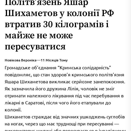
Політв’язень Яшар
Шихаметов у колонії РФ
втратив 30 кілограмів і
майже не може
пересуватися
Новікова Вероніка
11 Місяців Тому
Громадське об’єднання “Кримська солідарність”
повідомляє, що стан здоров’я кримського політв’язня
Яшара Шихаметова викликає серйозне занепокоєння.
Як зазначила його дружина Лілія, чоловік не зміг
отримати належного лікування під час перебування в
лікарні в Саратові, після чого його етапували до
колонії.
Шихаметов страждає від значних ушкоджень суглобів
на ногах, через що має труднощі при пересуванні —
використовує милиці або пересувається в інвалідному