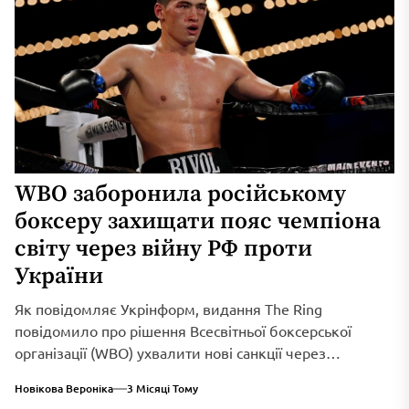
WBO заборонила російському
боксеру захищати пояс чемпіона
світу через війну РФ проти
України
Як повідомляє Укрінформ, видання The Ring
повідомило про рішення Всесвітньої боксерської
організації (WBO) ухвалити нові санкції через
триваюче військове вторгнення...
Новікова Вероніка
3 Місяці Тому