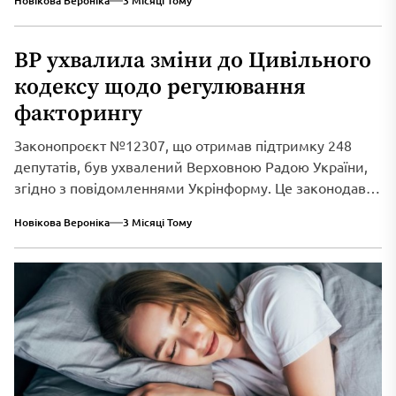
Новікова Вероніка
3 Місяці Тому
ВР ухвалила зміни до Цивільного
кодексу щодо регулювання
факторингу
Законопроєкт №12307, що отримав підтримку 248
депутатів, був ухвалений Верховною Радою України,
згідно з повідомленнями Укрінформу. Це законодавче
нововведення спрямоване...
Новікова Вероніка
3 Місяці Тому