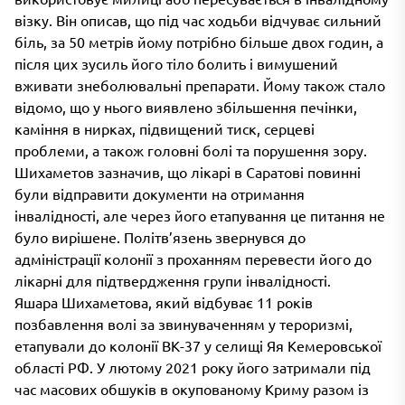
візку. Він описав, що під час ходьби відчуває сильний
біль, за 50 метрів йому потрібно більше двох годин, а
після цих зусиль його тіло болить і вимушений
вживати знеболювальні препарати. Йому також стало
відомо, що у нього виявлено збільшення печінки,
каміння в нирках, підвищений тиск, серцеві
проблеми, а також головні болі та порушення зору.
Шихаметов зазначив, що лікарі в Саратові повинні
були відправити документи на отримання
інвалідності, але через його етапування це питання не
було вирішене. Політв’язень звернувся до
адміністрації колонії з проханням перевести його до
лікарні для підтвердження групи інвалідності.
Яшара Шихаметова, який відбуває 11 років
позбавлення волі за звинуваченням у тероризмі,
етапували до колонії ВК-37 у селищі Яя Кемеровської
області РФ. У лютому 2021 року його затримали під
час масових обшуків в окупованому Криму разом із