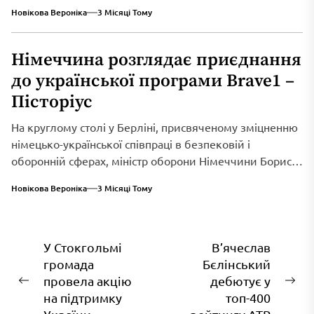
Новікова Вероніка
3 Місяці Тому
Німеччина розглядає приєднання
до української програми Brave1 –
Пісторіус
На круглому столі у Берліні, присвяченому зміцненню
німецько-української співпраці в безпековій і
оборонній сферах, міністр оборони Німеччини Борис
Пісторіус оголосив...
Новікова Вероніка
3 Місяці Тому
Навігація
У Стокгольмі
В’ячеслав
громада
Бєлінський
записів
провела акцію
дебютує у
Попередній
На
на підтримку
топ-400
запис:
зап