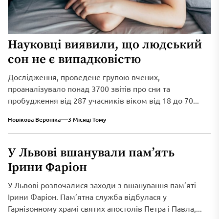
Науковці виявили, що людський
сон не є випадковістю
Дослідження, проведене групою вчених,
проаналізувало понад 3700 звітів про сни та
пробудження від 287 учасників віком від 18 до 70...
Новікова Вероніка
3 Місяці Тому
У Львові вшанували пам’ять
Ірини Фаріон
У Львові розпочалися заходи з вшанування пам’яті
Ірини Фаріон. Пам’ятна служба відбулася у
Гарнізонному храмі святих апостолів Петра і Павла,...