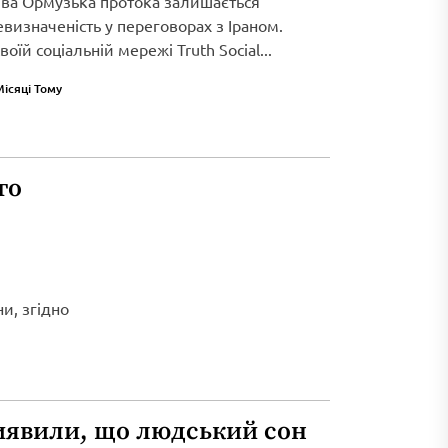
ива Ормузька протока залишається
визначеність у переговорах з Іраном.
оїй соціальній мережі Truth Social...
Місяці Тому
го
и, згідно
иявили, що людський сон