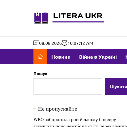
Перейти
до
literaukr.c
вмісту
08.08.2026
10:07:13 AM
Новини
Війна в Україні
Пошук
Шукат
Не пропускайте
WBO заборонила російському боксеру
захищати пояс чемпіона світу через війну 