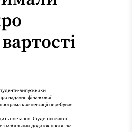
про
вартості
 студенти-випускники
про надання фінансової
 програма компенсації перебуває
дить поетапно. Студенти мають
рез мобільний додаток протягом