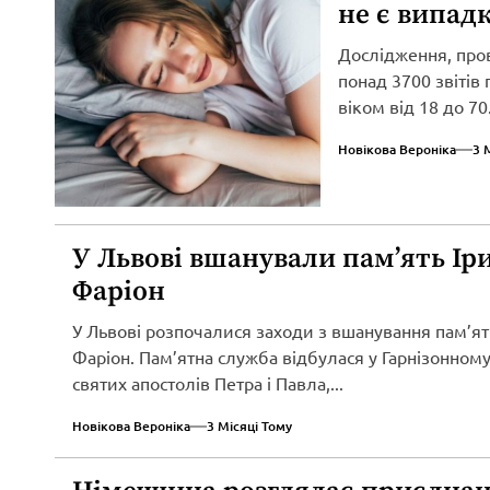
не є випад
Дослідження, про
понад 3700 звітів
віком від 18 до 70.
Новікова Вероніка
3 
У Львові вшанували пам’ять Ір
Фаріон
У Львові розпочалися заходи з вшанування пам’ят
Фаріон. Пам’ятна служба відбулася у Гарнізонному
святих апостолів Петра і Павла,...
Новікова Вероніка
3 Місяці Тому