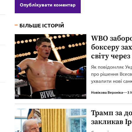
БІЛЬШЕ ІСТОРІЙ
WBO забор
боксеру за
світу через
Як повідомляє Ук
про рішення Всесві
ухвалити нові сан
вторгнення...
Новікова Вероніка
3 
Трамп за д
закликав І