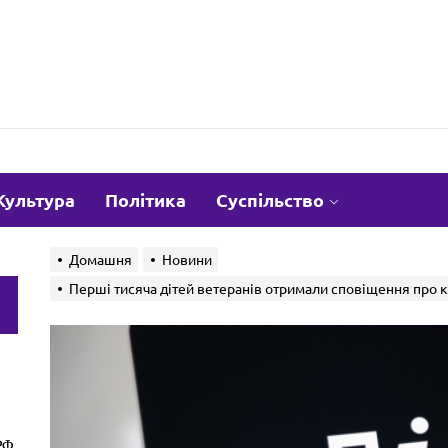
om.ua
Культура
Політика
Суспільство
Домашня
Новини
Перші тисяча дітей ветеранів отримали сповіщення про 
и
РФ