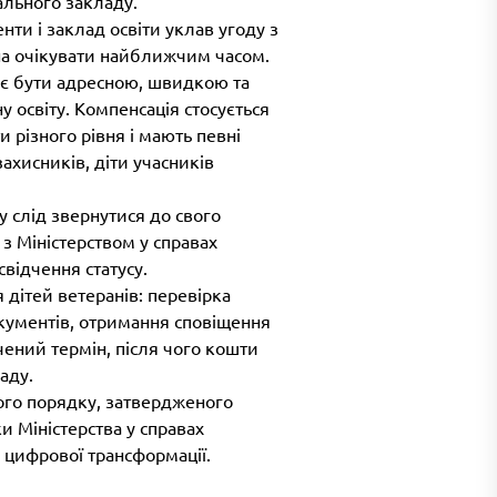
ального закладу.
ти і заклад освіти уклав угоду з
на очікувати найближчим часом.
ає бути адресною, швидкою та
у освіту. Компенсація стосується
и різного рівня і мають певні
захисників, діти учасників
у слід звернутися до свого
з Міністерством у справах
відчення статусу.
 дітей ветеранів: перевірка
окументів, отримання сповіщення
чений термін, після чого кошти
аду.
ого порядку, затвердженого
ки Міністерства у справах
ва цифрової трансформації.