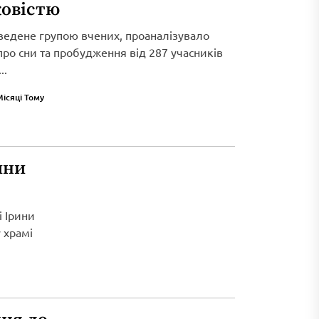
ковістю
ведене групою вчених, проаналізувало
 про сни та пробудження від 287 учасників
..
Місяці Тому
ини
і Ірини
 храмі