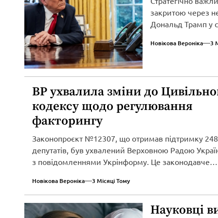
Стратегічно важл
закритою через не
Дональд Трамп у св
Новікова Вероніка
3 
ВР ухвалила зміни до Цивільно
кодексу щодо регулювання
факторингу
Законопроєкт №12307, що отримав підтримку 248
депутатів, був ухвалений Верховною Радою Україн
з повідомленнями Укрінформу. Це законодавче
нововведення спрямоване...
Новікова Вероніка
3 Місяці Тому
Науковці в