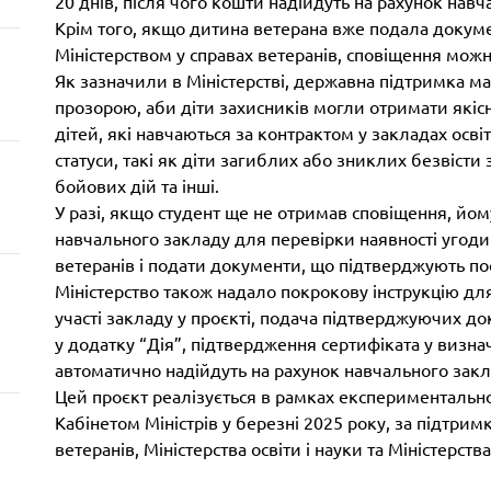
20 днів, після чого кошти надійдуть на рахунок навч
Крім того, якщо дитина ветерана вже подала докумен
Міністерством у справах ветеранів, сповіщення мож
Як зазначили в Міністерстві, державна підтримка м
прозорою, аби діти захисників могли отримати якісн
дітей, які навчаються за контрактом у закладах освіт
статуси, такі як діти загиблих або зниклих безвісти 
бойових дій та інші.
У разі, якщо студент ще не отримав сповіщення, йом
навчального закладу для перевірки наявності угоди 
ветеранів і подати документи, що підтверджують пос
Міністерство також надало покрокову інструкцію для
участі закладу у проєкті, подача підтверджуючих д
у додатку “Дія”, підтвердження сертифіката у визна
автоматично надійдуть на рахунок навчального закл
Цей проєкт реалізується в рамках експериментальн
Кабінетом Міністрів у березні 2025 року, за підтрим
ветеранів, Міністерства освіти і науки та Міністерст