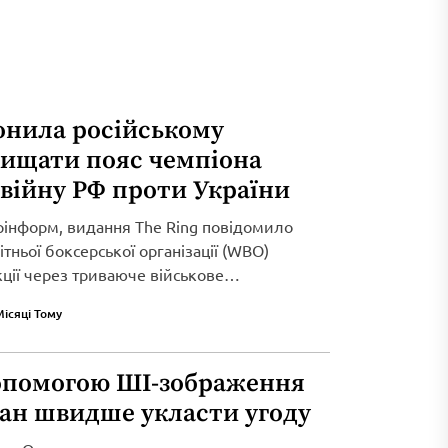
онила російському
хищати пояс чемпіона
 війну РФ проти України
рінформ, видання The Ring повідомило
тньої боксерської організації (WBO)
кції через триваюче військове
Місяці Тому
опомогою ШІ-зображення
ран швидше укласти угоду