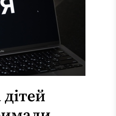
 дітей
римали