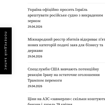
Україна офіційно просить Ізраїль
арештувати російське судно з викраденим
зерном
29.04.2026
ПОПЕРЕДНІЙ ЗАПИС
Міжнародний реєстр збитків відкриває п'я
нових категорій подачі заяв для бізнесу та
держави
29.04.2026
Спецслужби США вивчають потенційну
реакцію Ірану на остаточне оголошення
Трампом перемоги
29.04.2026
Ціни на АЗС «завмерли»: скільки коштуют
бензин і дизель 29 квітня