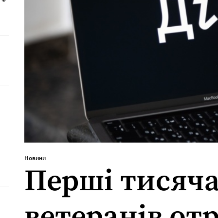
Новини
Перші тисяча
ветеранів от