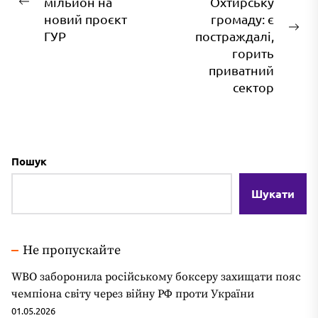
мільйон на
Охтирську
Попередній
новий проєкт
громаду: є
запис:
На
ГУР
постраждалі,
зап
горить
приватний
сектор
Пошук
Шукати
Не пропускайте
WBO заборонила російському боксеру захищати пояс
чемпіона світу через війну РФ проти України
01.05.2026