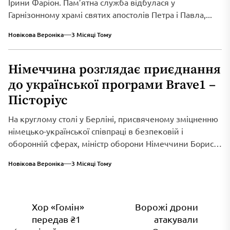
Ірини Фаріон. Пам’ятна служба відбулася у
Гарнізонному храмі святих апостолів Петра і Павла,...
Новікова Вероніка
3 Місяці Тому
Німеччина розглядає приєднання
до української програми Brave1 –
Пісторіус
На круглому столі у Берліні, присвяченому зміцненню
німецько-української співпраці в безпековій і
оборонній сферах, міністр оборони Німеччини Борис
Пісторіус оголосив...
Новікова Вероніка
3 Місяці Тому
Навігація
Хор «Гомін»
Ворожі дрони
передав ₴1
атакували
записів