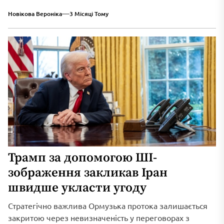
триваюче військове вторгнення...
Новікова Вероніка
3 Місяці Тому
Трамп за допомогою ШІ-
зображення закликав Іран
швидше укласти угоду
Стратегічно важлива Ормузька протока залишається
закритою через невизначеність у переговорах з